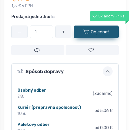
1,
€ s DPH
77
Skladom: > 1 ks
Predajná jednotka:
ks
−
+
Objednať
Spôsob dopravy
Osobný odber
(Zadarmo)
7.8.
Kuriér (prepravná spoločnosť)
od 5,06 €
10.8.
Paletový odber
od 0,00 €