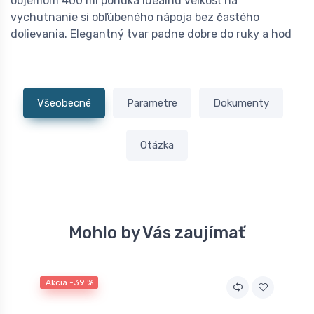
objemom 400 ml ponúka ideálnu veľkosť na
vychutnanie si obľúbeného nápoja bez častého
dolievania. Elegantný tvar padne dobre do ruky a hod
Všeobecné
Parametre
Dokumenty
Otázka
Mohlo by Vás zaujímať
Akcia -39 %