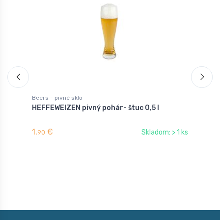
Beers - pivné sklo
B
HEFFEWEIZEN pivný pohár- štuc 0,5 l
P
1,
€
1
Skladom: > 1 ks
90