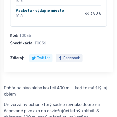
10.8.
Packeta - výdajné miesto
od 3,80 €
10.8.
Kód:
T0036
Špecifikácia:
T0036
Zdieľaj:
Twitter
Facebook
Pohár na pivo alebo kokteil 400 ml – keď to má štýl aj
objem
Univerzálny pohár, ktorý sadne rovnako dobre na
čapované pivo ako na osviežujúci letný koktail. S