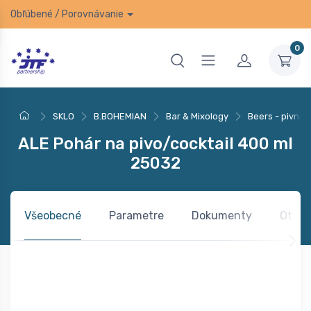
Obľúbené
/
Porovnávanie
0
SKLO
B.BOHEMIAN
Bar & Mixology
Beers - pivné 
ALE Pohár na pivo/cocktail 400 ml
25032
Všeobecné
Parametre
Dokumenty
Otázk