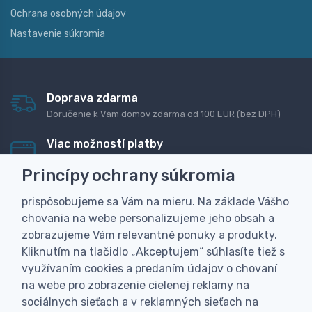
Ochrana osobných údajov
Nastavenie súkromia
Doprava zdarma
Doručenie k Vám domov zdarma od 100 EUR (bez DPH)
Viac možností platby
Rýchla online platba, bankovým prevodom alebo na
Princípy ochrany súkromia
dobierku
prispôsobujeme sa Vám na mieru. Na základe Vášho
Personalizácia
chovania na webe personalizujeme jeho obsah a
Vyrobíme Vám vlastný originálny darček
zobrazujeme Vám relevantné ponuky a produkty.
Skúsenosť
Kliknutím na tlačidlo „Akceptujem“ súhlasíte tiež s
Široký sortiment, z ktorého Vám pomôžeme vybrať
využívaním cookies a predaním údajov o chovaní
na webe pro zobrazenie cielenej reklamy na
sociálnych sieťach a v reklamných sieťach na