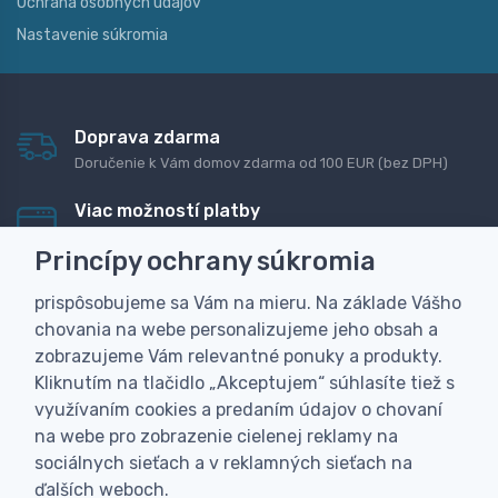
Ochrana osobných údajov
Nastavenie súkromia
Doprava zdarma
Doručenie k Vám domov zdarma od 100 EUR (bez DPH)
Viac možností platby
Rýchla online platba, bankovým prevodom alebo na
Princípy ochrany súkromia
dobierku
prispôsobujeme sa Vám na mieru. Na základe Vášho
Personalizácia
chovania na webe personalizujeme jeho obsah a
Vyrobíme Vám vlastný originálny darček
zobrazujeme Vám relevantné ponuky a produkty.
Skúsenosť
Kliknutím na tlačidlo „Akceptujem“ súhlasíte tiež s
Široký sortiment, z ktorého Vám pomôžeme vybrať
využívaním cookies a predaním údajov o chovaní
na webe pro zobrazenie cielenej reklamy na
sociálnych sieťach a v reklamných sieťach na
ďalších weboch.