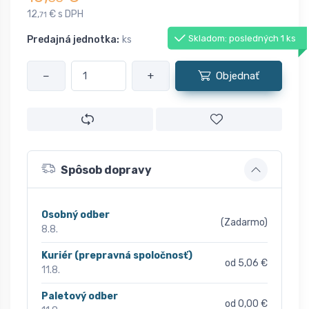
12,
€ s DPH
71
Skladom: posledných 1 ks
Predajná jednotka:
ks
−
+
Objednať
Spôsob dopravy
Osobný odber
(Zadarmo)
8.8.
Kuriér (prepravná spoločnosť)
od 5,06 €
11.8.
Paletový odber
od 0,00 €