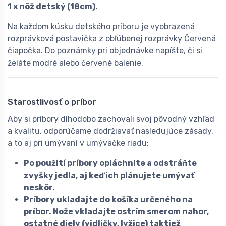
1 x nôž detský (18cm).
Na každom kúsku detského príboru je vyobrazená
rozprávková postavička z obľúbenej rozprávky Červená
čiapočka. Do poznámky pri objednávke napíšte, či si
želáte modré alebo červené balenie.
Starostlivosť o príbor
Aby si príbory dlhodobo zachovali svoj pôvodný vzhľad
a kvalitu, odporúčame dodržiavať nasledujúce zásady,
a to aj pri umývaní v umývačke riadu:
Po použití príbory opláchnite a odstráňte
zvyšky jedla, aj keď ich plánujete umývať
neskôr.
Príbory ukladajte do košíka určeného na
príbor. Nože vkladajte ostrím smerom nahor,
ostatné diely (vidličky, lyžice) taktiež