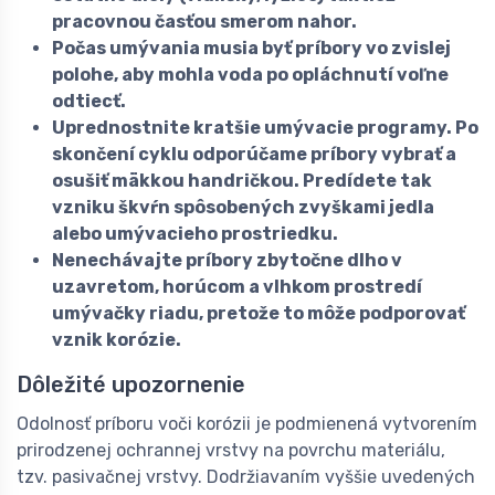
pracovnou časťou smerom nahor.
Počas umývania musia byť príbory vo zvislej
polohe, aby mohla voda po opláchnutí voľne
odtiecť.
Uprednostnite kratšie umývacie programy. Po
skončení cyklu odporúčame príbory vybrať a
osušiť mäkkou handričkou. Predídete tak
vzniku škvŕn spôsobených zvyškami jedla
alebo umývacieho prostriedku.
Nenechávajte príbory zbytočne dlho v
uzavretom, horúcom a vlhkom prostredí
umývačky riadu, pretože to môže podporovať
vznik korózie.
Dôležité upozornenie
Odolnosť príboru voči korózii je podmienená vytvorením
prirodzenej ochrannej vrstvy na povrchu materiálu,
tzv. pasivačnej vrstvy. Dodržiavaním vyššie uvedených