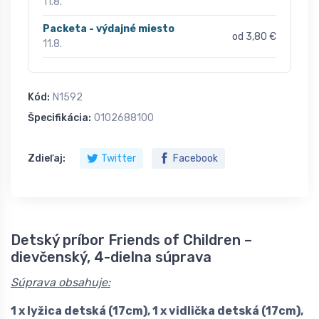
11.8.
Packeta - výdajné miesto
od 3,80 €
11.8.
Kód:
N1592
Špecifikácia:
0102688100
Zdieľaj:
Twitter
Facebook
Detský príbor Friends of Children –
dievčenský, 4-dielna súprava
Súprava obsahuje:
1 x lyžica detská (17cm), 1 x vidlička detská (17cm),