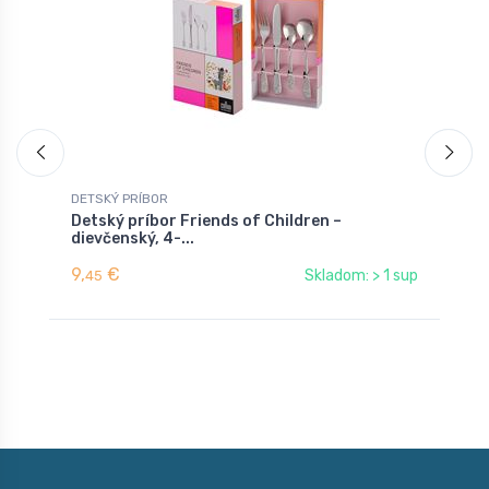
DETSKÝ PRÍBOR
D
Detský príbor Friends of Children –
D
dievčenský, 4-...
c
9,
€
9
Skladom: > 1 sup
45