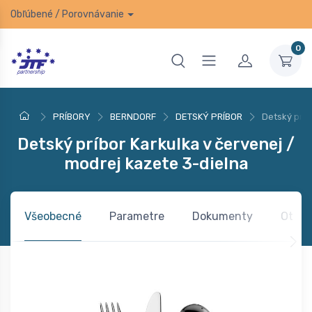
Obľúbené
/
Porovnávanie
0
PRÍBORY
BERNDORF
DETSKÝ PRÍBOR
Detský príb
Detský príbor Karkulka v červenej /
modrej kazete 3-dielna
Všeobecné
Parametre
Dokumenty
Otázk