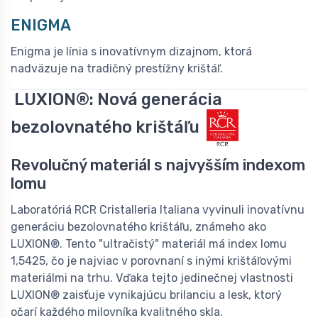
ENIGMA
Enigma je línia s inovatívnym dizajnom, ktorá
nadväzuje na tradičný prestížny krištáľ.
LUXION®: Nová generácia
bezolovnatého krištáľu
Revolučný materiál s najvyšším indexom
lomu
Laboratóriá RCR Cristalleria Italiana vyvinuli inovatívnu
generáciu bezolovnatého krištáľu, známeho ako
LUXION®. Tento "ultračistý" materiál má index lomu
1,5425, čo je najviac v porovnaní s inými krištáľovými
materiálmi na trhu. Vďaka tejto jedinečnej vlastnosti
LUXION® zaisťuje vynikajúcu brilanciu a lesk, ktorý
očarí každého milovníka kvalitného skla.