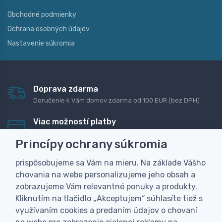
Obchodné podmienky
Ochrana osobných údajov
Nastavenie súkromia
Doprava zdarma
Doručenie k Vám domov zdarma od 100 EUR (bez DPH)
Viac možností platby
Rýchla online platba, bankovým prevodom alebo na
Princípy ochrany súkromia
dobierku
prispôsobujeme sa Vám na mieru. Na základe Vášho
Personalizácia
chovania na webe personalizujeme jeho obsah a
Vyrobíme Vám vlastný originálny darček
zobrazujeme Vám relevantné ponuky a produkty.
Skúsenosť
Kliknutím na tlačidlo „Akceptujem“ súhlasíte tiež s
Široký sortiment, z ktorého Vám pomôžeme vybrať
využívaním cookies a predaním údajov o chovaní