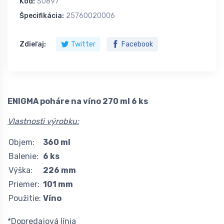
Kód:
S0897
Špecifikácia:
25760020006
Zdieľaj:
Twitter
Facebook
ENIGMA poháre na víno 270 ml 6 ks
Vlastnosti výrobku:
Objem:
360 ml
Balenie:
6 ks
Výška:
226 mm
Priemer:
101 mm
Použitie:
Víno
*Dopredajová línia