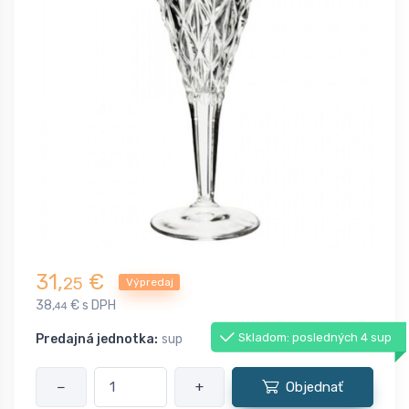
31,
€
25
Výpredaj
38,
€ s DPH
44
Skladom: posledných 4 sup
Predajná jednotka:
sup
−
+
Objednať