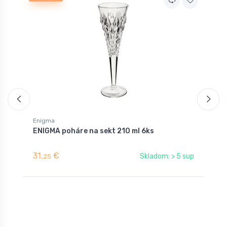
Enigma
E
ENIGMA poháre na sekt 210 ml 6ks
E
31,
€
2
Skladom: > 5 sup
25