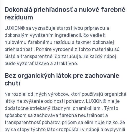
Dokonalá priehľadnosť a nulové farebné
rezíduum
LUXION® sa vyznačuje starostlivou prípravou a
dokonalým vyvážením ingrediencií, čo vedie k
nulovému farebnému rezíduu a takmer dokonalej
priehľadnosti. Poháre vyrobené z tohto materiálu sú
čisté a transparentné, čo zaručuje, že každý nápoj
bude vyzerať lákavo a atraktívne.
Bez organických látok pre zachovanie
chuti
Na rozdiel od iných výrobcov, ktorí používajú organické
látky na zvýšenie odolnosti pohárov, LUXION® nie je
dodatočne striekaný žiadnymi chemikáliami. Týmto
spôsobom sa zachováva farebná neutrálnosť a
transparentnosť pohárov, pričom sa eliminuje riziko, že
by sa stopy týchto látok rozpúšťali v nápoji a ovplyvnili