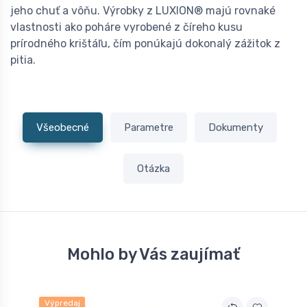
jeho chuť a vôňu. Výrobky z LUXION® majú rovnaké
vlastnosti ako poháre vyrobené z číreho kusu
prírodného krištáľu, čím ponúkajú dokonalý zážitok z
pitia.
Všeobecné
Parametre
Dokumenty
Otázka
Mohlo by Vás zaujímať
Výpredaj
V