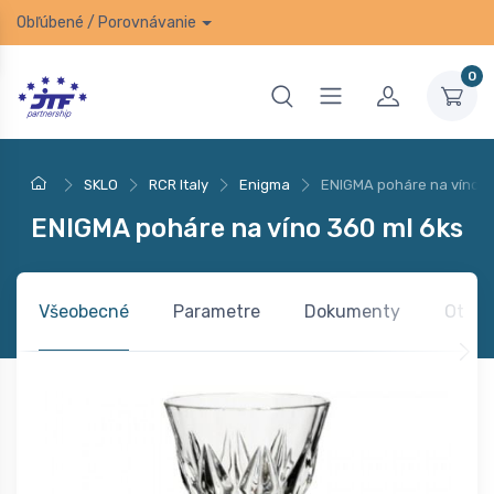
Obľúbené
/
Porovnávanie
0
SKLO
RCR Italy
Enigma
ENIGMA poháre na víno 3
ENIGMA poháre na víno 360 ml 6ks
Všeobecné
Parametre
Dokumenty
Otázk