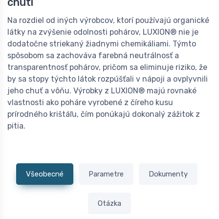
chuti
Na rozdiel od iných výrobcov, ktorí používajú organické
látky na zvýšenie odolnosti pohárov, LUXION® nie je
dodatočne striekaný žiadnymi chemikáliami. Týmto
spôsobom sa zachováva farebná neutrálnosť a
transparentnosť pohárov, pričom sa eliminuje riziko, že
by sa stopy týchto látok rozpúšťali v nápoji a ovplyvnili
jeho chuť a vôňu. Výrobky z LUXION® majú rovnaké
vlastnosti ako poháre vyrobené z číreho kusu
prírodného krištáľu, čím ponúkajú dokonalý zážitok z
pitia.
Všeobecné
Parametre
Dokumenty
Otázka