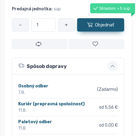
Skladom: > 5 sup
Predajná jednotka:
sup
−
+
Objednať
Spôsob dopravy
Osobný odber
(Zadarmo)
7.8.
Kuriér (prepravná spoločnosť)
od 5,56 €
11.8.
Paletový odber
od 0,00 €
11.8.