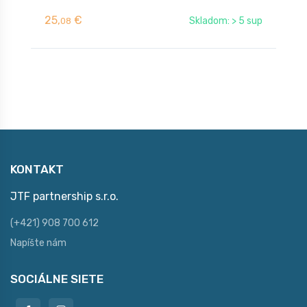
25,
€
2
Skladom: > 5 sup
08
KONTAKT
JTF partnership s.r.o.
(+421) 908 700 612
Napíšte nám
SOCIÁLNE SIETE