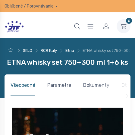
Obľúbené
/
Porovnávanie
0
SKLO
RCR Italy
Etna
ETNA whisky set 750+300 ml
ETNA whisky set 750+300 ml 1+6 ks
Všeobecné
Parametre
Dokumenty
Otázk