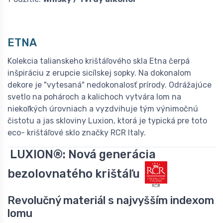
ETNA
Kolekcia talianskeho krištáľového skla Etna čerpá
inšpiráciu z erupcie sicílskej sopky. Na dokonalom
dekore je "vytesaná" nedokonalosť prírody. Odrážajúce
svetlo na pohároch a kalichoch vytvára lom na
niekoľkých úrovniach a vyzdvihuje tým výnimočnú
čistotu a jas skloviny Luxion, ktorá je typická pre toto
eco- krištáľové sklo značky RCR Italy.
LUXION®: Nová generácia
bezolovnatého krištáľu
Revolučný materiál s najvyšším indexom
lomu