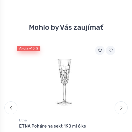
Mohlo by Vás zaujímať
Akcia -15 %
A
Etna
E
ETNA Poháre na sekt 190 ml 6 ks
E