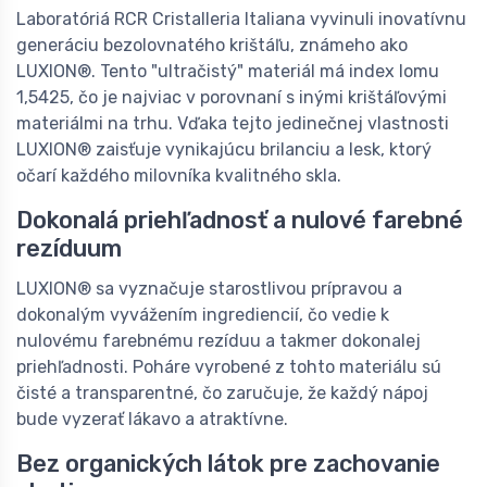
Laboratóriá RCR Cristalleria Italiana vyvinuli inovatívnu
generáciu bezolovnatého krištáľu, známeho ako
LUXION®. Tento "ultračistý" materiál má index lomu
1,5425, čo je najviac v porovnaní s inými krištáľovými
materiálmi na trhu. Vďaka tejto jedinečnej vlastnosti
LUXION® zaisťuje vynikajúcu brilanciu a lesk, ktorý
očarí každého milovníka kvalitného skla.
Dokonalá priehľadnosť a nulové farebné
rezíduum
LUXION® sa vyznačuje starostlivou prípravou a
dokonalým vyvážením ingrediencií, čo vedie k
nulovému farebnému rezíduu a takmer dokonalej
priehľadnosti. Poháre vyrobené z tohto materiálu sú
čisté a transparentné, čo zaručuje, že každý nápoj
bude vyzerať lákavo a atraktívne.
Bez organických látok pre zachovanie