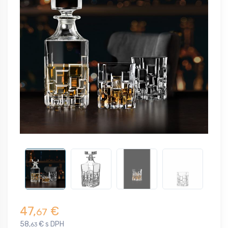
47,
€
67
58,
€ s DPH
63