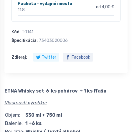
Packeta - výdajné miesto
od 4,00 €
11.8.
Kód:
T0141
Špecifikácia:
73403020006
Zdieľaj:
Twitter
Facebook
ETNA Whisky set 6 ks pohárov + 1 ks fľaša
Vlastnosti výrobku:
Objem:
330 ml + 750 ml
Balenie:
1 +6 ks
Použitie:
Whisky / Tvrdý alkohol