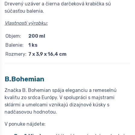
Drevený uzáver a čierna darčeková krabička sú
súčasťou balenia.
Vlastnosti výrobku:
Objem:
200 ml
Balenie:
1 ks
Rozmery:
7 x 3,9 x 16,4 cm
B.Bohemian
Značka B. Bohemian spája eleganciu a remeselnú
kvalitu zo srdca Európy. V spolupráci s majstrami
sklármi a umelcami vznikajú dizajnové kúsky s
nadčasovou hodnotou.
V ponuke nájdete: