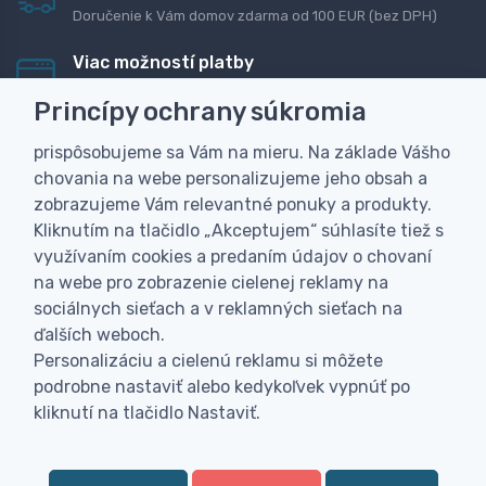
Doručenie k Vám domov zdarma od 100 EUR (bez DPH)
Viac možností platby
Rýchla online platba, bankovým prevodom alebo na
Princípy ochrany súkromia
dobierku
prispôsobujeme sa Vám na mieru. Na základe Vášho
Personalizácia
chovania na webe personalizujeme jeho obsah a
Vyrobíme Vám vlastný originálny darček
zobrazujeme Vám relevantné ponuky a produkty.
Skúsenosť
Kliknutím na tlačidlo „Akceptujem“ súhlasíte tiež s
Široký sortiment, z ktorého Vám pomôžeme vybrať
využívaním cookies a predaním údajov o chovaní
na webe pro zobrazenie cielenej reklamy na
sociálnych sieťach a v reklamných sieťach na
ďalších weboch.
Personalizáciu a cielenú reklamu si môžete
podrobne nastaviť alebo kedykoľvek vypnúť po
kliknutí na tlačidlo Nastaviť.