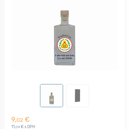
9,
€
02
11,
€ s DPH
09