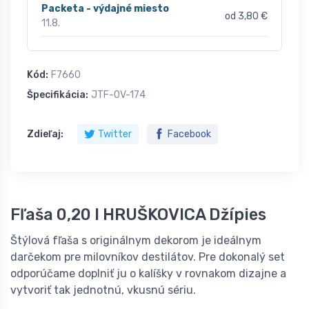
Packeta - výdajné miesto
od 3,80 €
11.8.
Kód:
F7660
Špecifikácia:
JTF-OV-174
Zdieľaj:
Twitter
Facebook
Fľaša 0,20 l HRUŠKOVICA Džípies
Štýlová fľaša s originálnym dekorom je ideálnym
darčekom pre milovníkov destilátov. Pre dokonalý set
odporúčame doplniť ju o kalíšky v rovnakom dizajne a
vytvoriť tak jednotnú, vkusnú sériu.