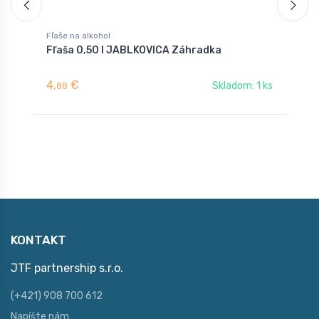
Fľaše na alkohol
F
Fľaša 0,50 l JABLKOVICA Záhradka
F
4,
€
4
Skladom: 1 ks
88
KONTAKT
JTF partnership s.r.o.
(+421) 908 700 612
Napíšte nám