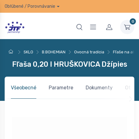
Obľúbené
/
Porovnávanie
0
SKLO
B.BOHEMIAN
Ovocná tradícia
Fľaše na alko
Fľaša 0,20 l HRUŠKOVICA Džípies
Všeobecné
Parametre
Dokumenty
Otázk