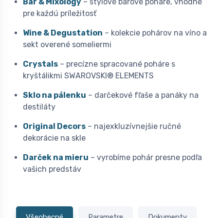
Bar & Mixology
– štýlové barové poháre, vhodné
pre každú príležitosť
Wine & Degustation
– kolekcie pohárov na víno a
sekt overené someliermi
Crystals
– precízne spracované poháre s
kryštálikmi SWAROVSKI® ELEMENTS
Sklo na pálenku
– darčekové fľaše a panáky na
destiláty
Original Decors
– najexkluzívnejšie ručné
dekorácie na skle
Darček na mieru
– vyrobíme pohár presne podľa
vašich predstáv
Všeobecné
Parametre
Dokumenty