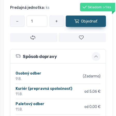
Skladom: > 1 ks
Predajná jednotka:
ks
−
+
Objednať
Spôsob dopravy
Osobný odber
(Zadarmo)
9.8.
Kuriér (prepravná spoločnosť)
od 5,06 €
11.8.
Paletový odber
od 0,00 €
11.8.