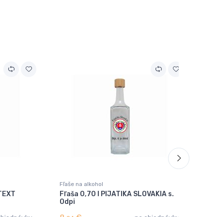
Fľaše na alkohol
Fľa
+TEXT
Fľaša 0,70 l PIJATIKA SLOVAKIA s.
Fľ
Odpi