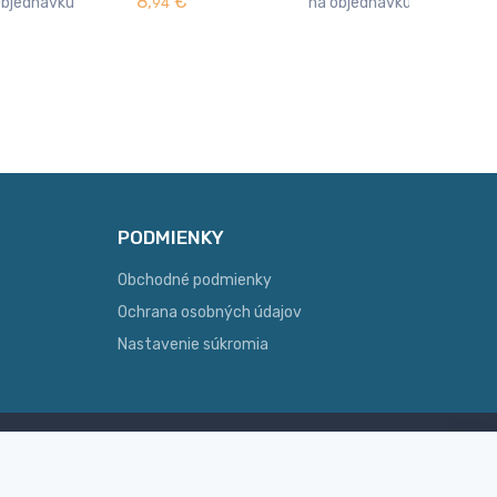
8,
€
7,
objednávku
na objednávku
94
4
PODMIENKY
Obchodné podmienky
Ochrana osobných údajov
Nastavenie súkromia
Skúsenosť