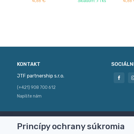
4,
€
4,
Skladom: > 1 ks
88
88
KONTAKT
SOCIÁLN
JTF partnership s.r.o.
(+421) 908 700 612
Napíšte nám
Princípy ochrany súkromia
Doprava zdarma
Vi