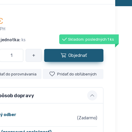
€
DPH
Skladom: posledných 1 ks
 jednotka:
ks
+
Objednať
dať do porovnávania
Pridať do obľúbených
pôsob dopravy
ý odber
(Zadarmo)