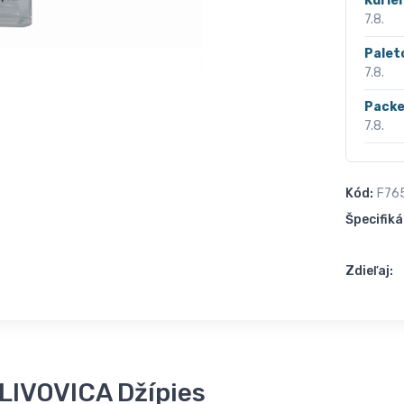
Kurié
7.8.
Palet
7.8.
Packe
7.8.
Kód:
F76
Špecifiká
Zdieľaj:
SLIVOVICA Džípies