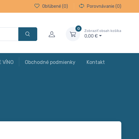
Obľúbené
(0)
Porovnávanie
(0)
0
Zobraziť obsah košíka
0,00 €
E VÍNO
Obchodné podmienky
Kontakt