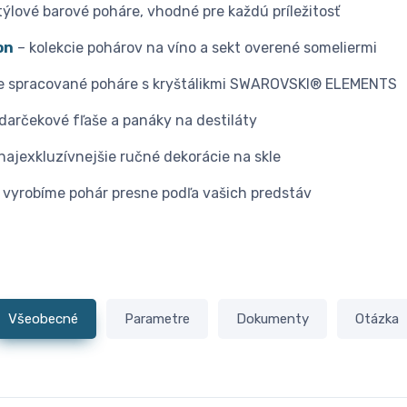
týlové barové poháre, vhodné pre každú príležitosť
on
– kolekcie pohárov na víno a sekt overené someliermi
e spracované poháre s kryštálikmi SWAROVSKI® ELEMENTS
darčekové fľaše a panáky na destiláty
najexkluzívnejšie ručné dekorácie na skle
 vyrobíme pohár presne podľa vašich predstáv
Všeobecné
Parametre
Dokumenty
Otázka