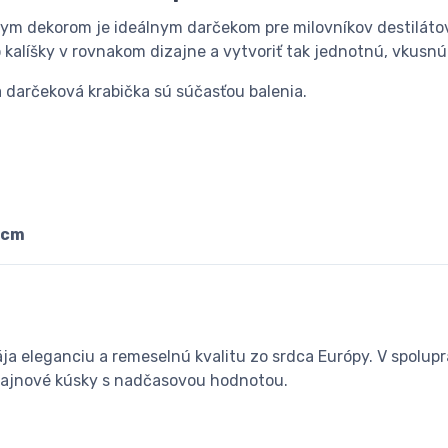
lnym dekorom je ideálnym darčekom pre milovníkov destilátov
 kalíšky v rovnakom dizajne a vytvoriť tak jednotnú, vkusnú 
 darčeková krabička sú súčasťou balenia.
4 cm
a eleganciu a remeselnú kvalitu zo srdca Európy. V spolupr
zajnové kúsky s nadčasovou hodnotou.