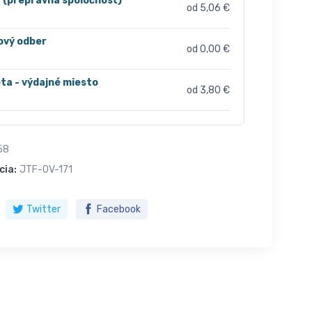
r (prepravná spoločnosť)
od 5,06 €
ový odber
od 0,00 €
ta - výdajné miesto
od 3,80 €
58
cia:
JTF-OV-171
Twitter
Facebook