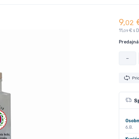
9,
02
11,
€ s 
09
Predajná
−
Pri
S
Osobn
6.8.