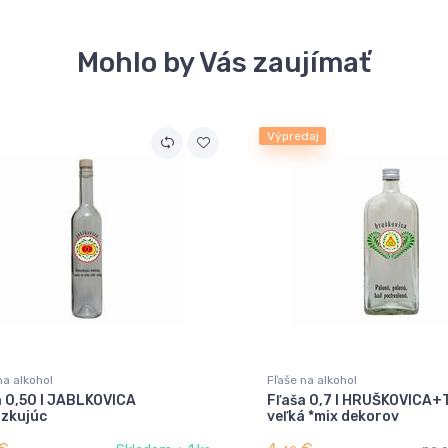
Mohlo by Vás zaujímať
Výpredaj
na alkohol
Fľaše na alkohol
a 0,50 l JABLKOVICA
Fľaša 0,7 l HRUŠKOVICA
azkujúc
veľká *mix dekorov