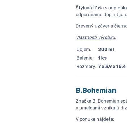
Štýlová fľaša s originá
odporúčame doplniť ju o
Drevený uzáver a čierna
Vlastnosti výrobku:
Objem:
200 ml
Balenie:
1 ks
Rozmery:
7 x 3,9 x 16,
B.Bohemian
Značka B. Bohemian spáj
a umelcami vznikajú di
V ponuke nájdete: