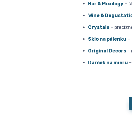
Bar & Mixology
– š
Wine & Degustati
Crystals
– precízn
Sklo na pálenku
– 
Original Decors
– 
Darček na mieru
–