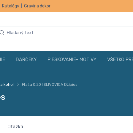
|
Katalógy
|
Gravír a dekor
IE
DARČEKY
PIESKOVANIE- MOTÍVY
VŠETKO PR
 alkohol
Fľaša 0,20 l SLIVOVICA Džípies
es
Otázka