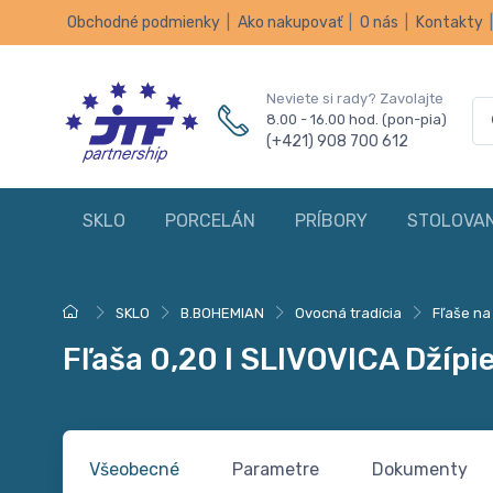
Obchodné podmienky
|
Ako nakupovať
|
O nás
|
Kontakty
Neviete si rady? Zavolajte
8.00 - 16.00 hod. (pon-pia)
(+421) 908 700 612
SKLO
PORCELÁN
PRÍBORY
STOLOVAN
SKLO
B.BOHEMIAN
Ovocná tradícia
Fľaše na
Fľaša 0,20 l SLIVOVICA Džípi
Všeobecné
Parametre
Dokumenty