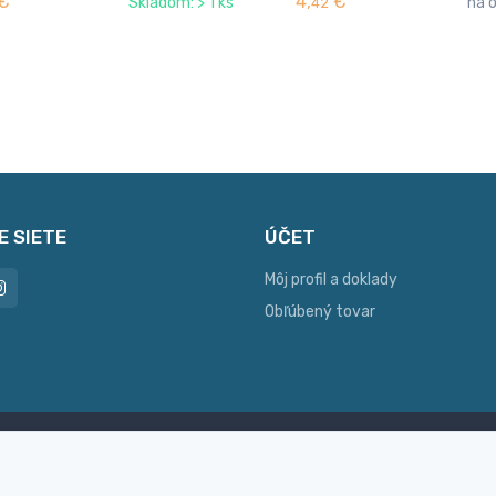
€
4,
€
Skladom: > 1 ks
na 
42
E SIETE
ÚČET
Môj profil a doklady
Obľúbený tovar
ac možností platby
Personalizácia