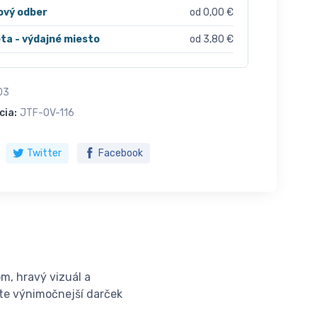
ový odber
od 0,00 €
ta - výdajné miesto
od 3,80 €
03
cia:
JTF-OV-116
Twitter
Facebook
m, hravý vizuál a
šte výnimočnejší darček