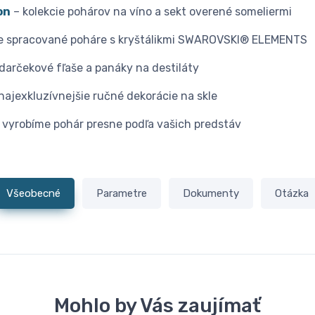
on
– kolekcie pohárov na víno a sekt overené someliermi
e spracované poháre s kryštálikmi SWAROVSKI® ELEMENTS
darčekové fľaše a panáky na destiláty
najexkluzívnejšie ručné dekorácie na skle
 vyrobíme pohár presne podľa vašich predstáv
Všeobecné
Parametre
Dokumenty
Otázka
Mohlo by Vás zaujímať