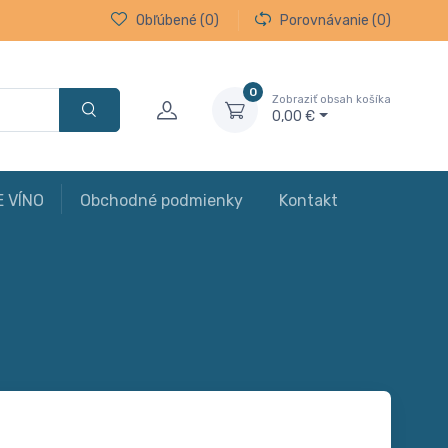
Obľúbené
(0)
Porovnávanie
(0)
0
Zobraziť obsah košíka
0,00 €
E VÍNO
Obchodné podmienky
Kontakt