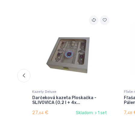
Kazety Deluxe
Fľaše 
Darčeková kazeta Ploskačka -
Fľaša
SLIVOVICA (0,2 l + 4x...
Pále
27,
€
7,
Skladom: > 1 set
64
48