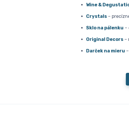
Wine & Degustati
Crystals
– precízn
Sklo na pálenku
– 
Original Decors
– 
Darček na mieru
–