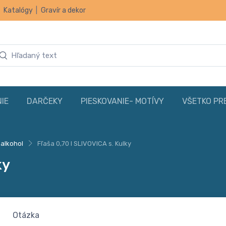
|
Katalógy
|
Gravír a dekor
IE
DARČEKY
PIESKOVANIE- MOTÍVY
VŠETKO PR
 alkohol
Fľaša 0,70 l SLIVOVICA s. Kulky
ky
Otázka