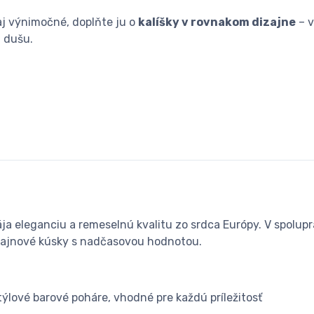
aj výnimočné, doplňte ju o
kalíšky v rovnakom dizajne
– v
j dušu.
a eleganciu a remeselnú kvalitu zo srdca Európy. V spolupr
zajnové kúsky s nadčasovou hodnotou.
týlové barové poháre, vhodné pre každú príležitosť