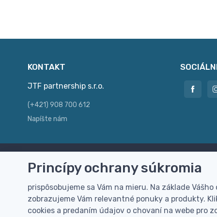
KONTAKT
SOCIÁLN
JTF partnership s.r.o.
(+421) 908 700 612
Napíšte nám
Princípy ochrany súkromia
Doprava zdarma
Vi
Doručenie k Vám domov zdarma od
Rýc
prispôsobujeme sa Vám na mieru. Na základe Vášho
100 EUR (bez DPH)
pre
zobrazujeme Vám relevantné ponuky a produkty. Klik
cookies a predaním údajov o chovaní na webe pro zo