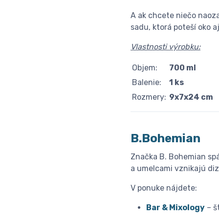
A ak chcete niečo naoz
sadu, ktorá poteší oko a
Vlastnosti výrobku:
Objem:
700 ml
Balenie:
1 ks
Rozmery:
9x7x24 cm
B.Bohemian
Značka B. Bohemian spáj
a umelcami vznikajú di
V ponuke nájdete:
Bar & Mixology
– š