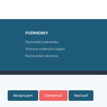
PODMIENKY
Obchodné podmienky
Ochrana osobných údajov
Nastavenie súkromia
Skúsenosť
ginálny
Široký sortiment, z ktorého Vám
pomôžeme vybrať
Akceptujem
Odmietnuť
Nastaviť