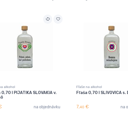
na alkohol
Fľaše na alkohol
 0,70 l PIJATIKA SLOVAKIA v.
Fľaša 0,70 l SLIVOVICA s
nô
€
7,
€
na objednávku
na 
40