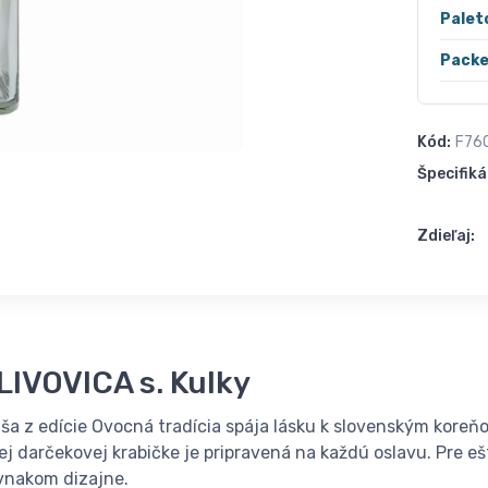
Palet
Packe
Kód:
F76
Špecifiká
Zdieľaj:
SLIVOVICA s. Kulky
ša z edície Ovocná tradícia spája lásku k slovenským koreňo
nej darčekovej krabičke je pripravená na každú oslavu. Pre e
ovnakom dizajne.