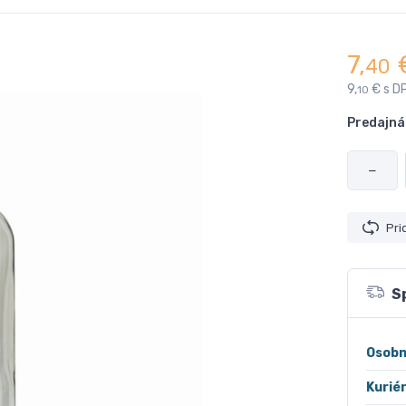
7,
40
9,
€ s D
10
Predajná
−
Pri
S
Osobn
Kurié