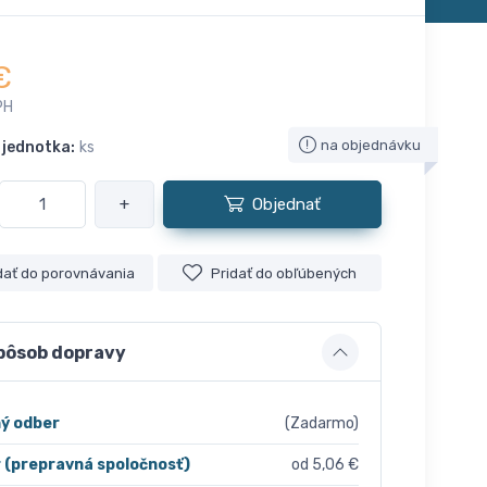
€
PH
na objednávku
 jednotka:
ks
+
Objednať
dať do porovnávania
Pridať do obľúbených
pôsob dopravy
ý odber
(Zadarmo)
r (prepravná spoločnosť)
od 5,06 €