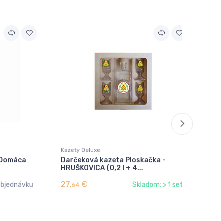
Výp
Kazety Deluxe
Fľa
. Domáca
Darčeková kazeta Ploskačka -
Fľ
HRUŠKOVICA (0,2 l + 4...
ve
27,
€
4,
objednávku
Skladom: > 1 set
64