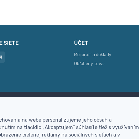
E SIETE
ÚČET
Môj profil a doklady
Obľúbený tovar
ac možností platby
Personalizácia
hla online platba, bankovým
Vyrobíme Vám vlastný ori
 chovania na webe personalizujeme jeho obsah a
vodom alebo na dobierku
darček
nutím na tlačidlo „Akceptujem“ súhlasíte tiež s využívaním
brazenie cielenej reklamy na sociálnych sieťach a v