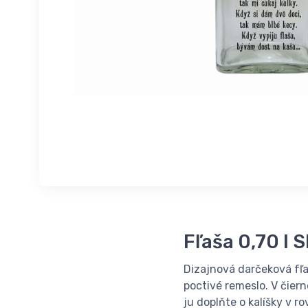
Fľaša 0,70 l 
Dizajnová darčeková fľa
poctivé remeslo. V čier
ju doplňte o kalíšky v r