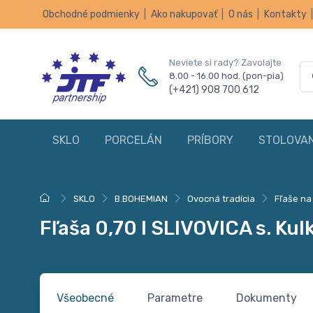
Obchodné podmienky
|
Ako nakupovať
|
O nás
|
Kontakty
Neviete si rady? Zavolajte
8.00 - 16.00 hod. (pon-pia)
(+421) 908 700 612
SKLO
PORCELÁN
PRÍBORY
STOLOVAN
SKLO
B.BOHEMIAN
Ovocná tradícia
Fľaše na
Fľaša 0,70 l SLIVOVICA s. Kul
Všeobecné
Parametre
Dokumenty