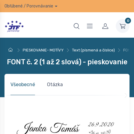
Obľúbené
/
Porovnávanie
0
PIESKOVANIE- MOTÍVY
Text (písmená a číslice)
FONT č
FONT č. 2 (1 až 2 slová) - pieskovanie
Všeobecné
Otázka