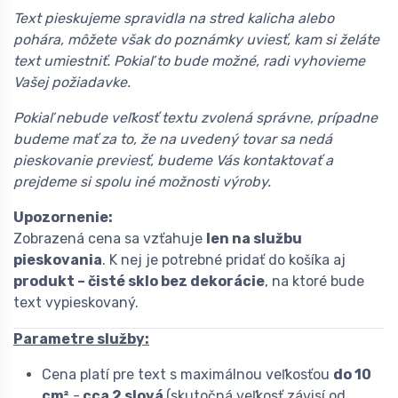
Text pieskujeme spravidla na stred kalicha alebo
pohára, môžete však do poznámky uviesť, kam si želáte
text umiestniť. Pokiaľ to bude možné, radi vyhovieme
Vašej požiadavke.
Pokiaľ nebude veľkosť textu zvolená správne, prípadne
budeme mať za to, že na uvedený tovar sa nedá
pieskovanie previesť, budeme Vás kontaktovať a
prejdeme si spolu iné možnosti výroby.
Upozornenie:
Zobrazená cena sa vzťahuje
len na službu
pieskovania
. K nej je potrebné pridať do košíka aj
produkt – čisté sklo bez dekorácie
, na ktoré bude
text vypieskovaný.
Parametre služby:
Cena platí pre text s maximálnou veľkosťou
do 10
cm²
-
cca 2 slová
(skutočná veľkosť závisí od