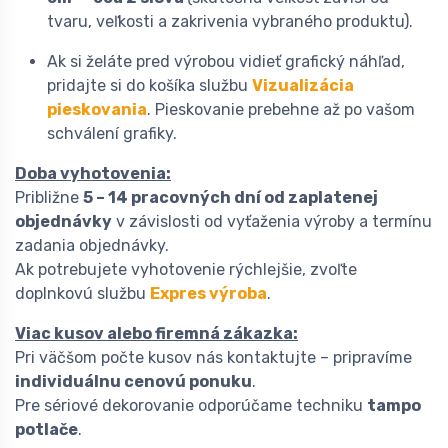
tvaru, veľkosti a zakrivenia vybraného produktu).
Ak si želáte pred výrobou vidieť grafický náhľad,
pridajte si do košíka službu
Vizualizácia
pieskovania
. Pieskovanie prebehne až po vašom
schválení grafiky.
Doba vyhotovenia:
Približne
5 – 14 pracovných dní od zaplatenej
objednávky
v závislosti od vyťaženia výroby a termínu
zadania objednávky.
Ak potrebujete vyhotovenie rýchlejšie, zvoľte
doplnkovú službu
Expres výroba
.
Viac kusov alebo firemná zákazka:
Pri väčšom počte kusov nás kontaktujte – pripravíme
individuálnu cenovú ponuku
.
Pre sériové dekorovanie odporúčame techniku
tampo
potlače
.