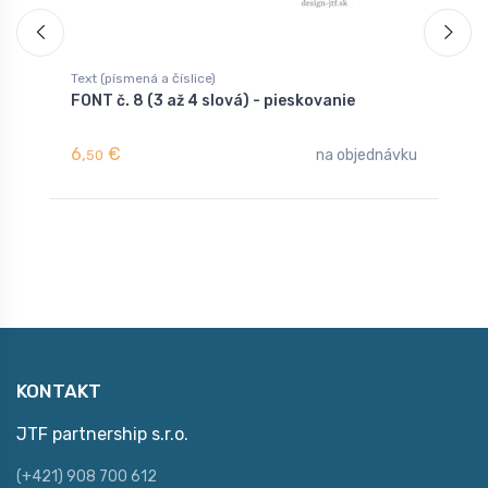
Text (písmená a číslice)
T
FONT č. 8 (3 až 4 slová) - pieskovanie
F
6,
€
6
na objednávku
50
KONTAKT
JTF partnership s.r.o.
(+421) 908 700 612