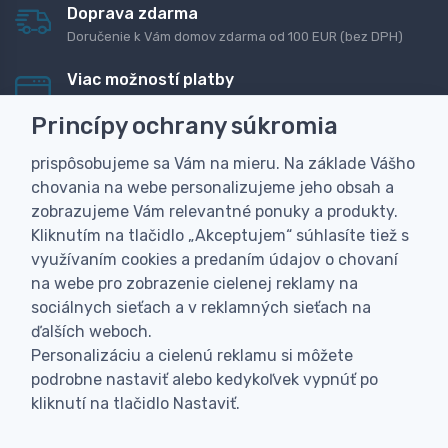
Doprava zdarma
Doručenie k Vám domov zdarma od 100 EUR (bez DPH)
Viac možností platby
Rýchla online platba, bankovým prevodom alebo na
Princípy ochrany súkromia
dobierku
prispôsobujeme sa Vám na mieru. Na základe Vášho
Personalizácia
chovania na webe personalizujeme jeho obsah a
Vyrobíme Vám vlastný originálny darček
zobrazujeme Vám relevantné ponuky a produkty.
Skúsenosť
Kliknutím na tlačidlo „Akceptujem“ súhlasíte tiež s
Široký sortiment, z ktorého Vám pomôžeme vybrať
využívaním cookies a predaním údajov o chovaní
na webe pro zobrazenie cielenej reklamy na
sociálnych sieťach a v reklamných sieťach na
ďalších weboch.
Personalizáciu a cielenú reklamu si môžete
podrobne nastaviť alebo kedykoľvek vypnúť po
kliknutí na tlačidlo Nastaviť.