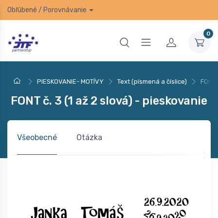
Obľúbené
/
Porovnávanie
0
PIESKOVANIE- MOTÍVY
Text (písmená a číslice)
FONT č
FONT č. 3 (1 až 2 slová) - pieskovanie
Všeobecné
Otázka