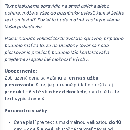
Text pieskujeme spravidla na stred kalicha alebo
pohára, môžete však do poznámky uviesť, kam si želáte
text umiestniť. Pokiaľ to bude možné, radi vyhovieme
Vašej požiadavke.
Pokiaľ nebude veľkosť textu zvolená správne, prípadne
budeme mať za to, že na uvedený tovar sa nedá
pieskovanie previesť, budeme Vás kontaktovať a
prejdeme si spolu iné možnosti výroby.
Upozornenie:
Zobrazená cena sa vzťahuje
len na službu
pieskovania
. K nej je potrebné pridať do košíka aj
produkt – čisté sklo bez dekorácie
, na ktoré bude
text vypieskovaný.
Parametre služby:
Cena platí pre text s maximálnou veľkosťou
do 10
cm²
-
cca 2 slová
(skutočná veľkosť závisí od