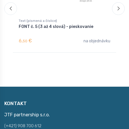
Text (písmená a číslice)
T
FONT č. 5 (3 až 4 slová) - pieskovanie
F
6,
€
6
na objednávku
50
KONTAKT
JTF partnership s.r.o.
(+421) 908 700 612