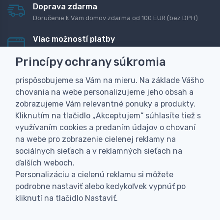
Doprava zdarma
Doručenie k Vám domov zdarma od 100 EUR (bez DPH)
Viac možností platby
Rýchla online platba, bankovým prevodom alebo na
Princípy ochrany súkromia
dobierku
prispôsobujeme sa Vám na mieru. Na základe Vášho
Personalizácia
chovania na webe personalizujeme jeho obsah a
Vyrobíme Vám vlastný originálny darček
zobrazujeme Vám relevantné ponuky a produkty.
Skúsenosť
Kliknutím na tlačidlo „Akceptujem“ súhlasíte tiež s
Široký sortiment, z ktorého Vám pomôžeme vybrať
využívaním cookies a predaním údajov o chovaní
na webe pro zobrazenie cielenej reklamy na
sociálnych sieťach a v reklamných sieťach na
ďalších weboch.
Personalizáciu a cielenú reklamu si môžete
podrobne nastaviť alebo kedykoľvek vypnúť po
kliknutí na tlačidlo Nastaviť.