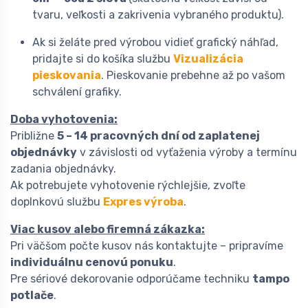
tvaru, veľkosti a zakrivenia vybraného produktu).
Ak si želáte pred výrobou vidieť grafický náhľad,
pridajte si do košíka službu
Vizualizácia
pieskovania
. Pieskovanie prebehne až po vašom
schválení grafiky.
Doba vyhotovenia:
Približne
5 – 14 pracovných dní od zaplatenej
objednávky
v závislosti od vyťaženia výroby a termínu
zadania objednávky.
Ak potrebujete vyhotovenie rýchlejšie, zvoľte
doplnkovú službu
Expres výroba
.
Viac kusov alebo firemná zákazka:
Pri väčšom počte kusov nás kontaktujte – pripravíme
individuálnu cenovú ponuku
.
Pre sériové dekorovanie odporúčame techniku
tampo
potlače
.