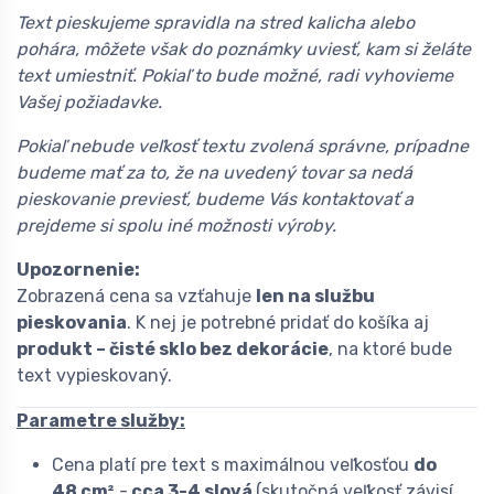
Text pieskujeme spravidla na stred kalicha alebo
pohára, môžete však do poznámky uviesť, kam si želáte
text umiestniť. Pokiaľ to bude možné, radi vyhovieme
Vašej požiadavke.
Pokiaľ nebude veľkosť textu zvolená správne, prípadne
budeme mať za to, že na uvedený tovar sa nedá
pieskovanie previesť, budeme Vás kontaktovať a
prejdeme si spolu iné možnosti výroby.
Upozornenie:
Zobrazená cena sa vzťahuje
len na službu
pieskovania
. K nej je potrebné pridať do košíka aj
produkt – čisté sklo bez dekorácie
, na ktoré bude
text vypieskovaný.
Parametre služby:
Cena platí pre text s maximálnou veľkosťou
do
48 cm²
-
cca 3-4 slová
(skutočná veľkosť závisí