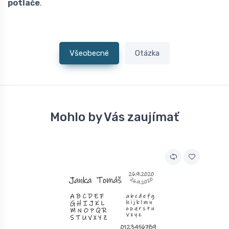
potlače
.
Všeobecné
Otázka
Mohlo by Vás zaujímať