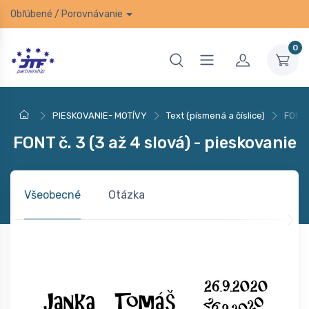
Obľúbené
/
Porovnávanie
0
PIESKOVANIE- MOTÍVY
Text (písmená a číslice)
FONT 
FONT č. 3 (3 až 4 slová) - pieskovanie
Všeobecné
Otázka