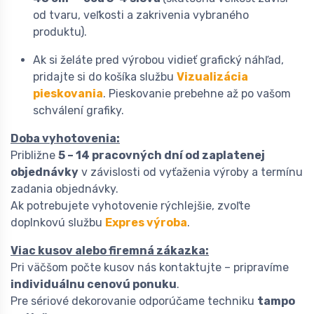
od tvaru, veľkosti a zakrivenia vybraného
produktu).
Ak si želáte pred výrobou vidieť grafický náhľad,
pridajte si do košíka službu
Vizualizácia
pieskovania
. Pieskovanie prebehne až po vašom
schválení grafiky.
Doba vyhotovenia:
Približne
5 – 14 pracovných dní od zaplatenej
objednávky
v závislosti od vyťaženia výroby a termínu
zadania objednávky.
Ak potrebujete vyhotovenie rýchlejšie, zvoľte
doplnkovú službu
Expres výroba
.
Viac kusov alebo firemná zákazka:
Pri väčšom počte kusov nás kontaktujte – pripravíme
individuálnu cenovú ponuku
.
Pre sériové dekorovanie odporúčame techniku
tampo