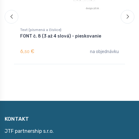
Text (písmená a číslice)
T
FONT č. 8 (3 až 4 slová) - pieskovanie
F
6,
€
4
na objednávku
50
KONTAKT
JTF partnership s.r.o.