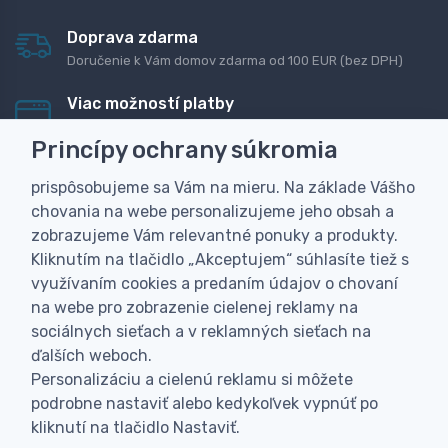
Doprava zdarma
Doručenie k Vám domov zdarma od 100 EUR (bez DPH)
Viac možností platby
Rýchla online platba, bankovým prevodom alebo na
Princípy ochrany súkromia
dobierku
prispôsobujeme sa Vám na mieru. Na základe Vášho
Personalizácia
chovania na webe personalizujeme jeho obsah a
Vyrobíme Vám vlastný originálny darček
zobrazujeme Vám relevantné ponuky a produkty.
Skúsenosť
Kliknutím na tlačidlo „Akceptujem“ súhlasíte tiež s
Široký sortiment, z ktorého Vám pomôžeme vybrať
využívaním cookies a predaním údajov o chovaní
na webe pro zobrazenie cielenej reklamy na
sociálnych sieťach a v reklamných sieťach na
ďalších weboch.
Personalizáciu a cielenú reklamu si môžete
podrobne nastaviť alebo kedykoľvek vypnúť po
kliknutí na tlačidlo Nastaviť.