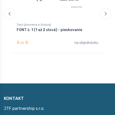
Text (písmená a číslice)
T
FONT č. 1 (1 až 2 slová) - pieskovanie
F
4,
€
4
na objednávku
06
KONTAKT
JTF partnership s.r.o.