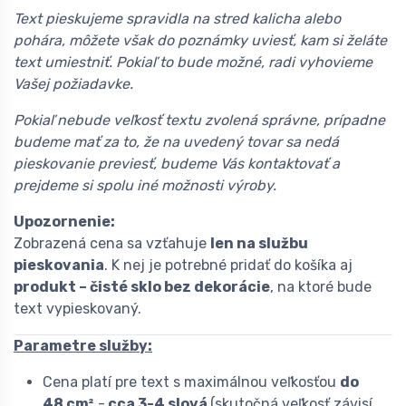
Text pieskujeme spravidla na stred kalicha alebo
pohára, môžete však do poznámky uviesť, kam si želáte
text umiestniť. Pokiaľ to bude možné, radi vyhovieme
Vašej požiadavke.
Pokiaľ nebude veľkosť textu zvolená správne, prípadne
budeme mať za to, že na uvedený tovar sa nedá
pieskovanie previesť, budeme Vás kontaktovať a
prejdeme si spolu iné možnosti výroby.
Upozornenie:
Zobrazená cena sa vzťahuje
len na službu
pieskovania
. K nej je potrebné pridať do košíka aj
produkt – čisté sklo bez dekorácie
, na ktoré bude
text vypieskovaný.
Parametre služby:
Cena platí pre text s maximálnou veľkosťou
do
48 cm²
-
cca 3-4 slová
(skutočná veľkosť závisí