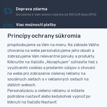
Doprava zdarma
Doručenie k Vám domov zdarma od 100 EUR (bez DPH)
Viac možností platby
Rýchla online platba, bankovým prevodom alebo na
Princípy ochrany súkromia
dobierku
prispôsobujeme sa Vám na mieru. Na základe Vášho
Personalizácia
chovania na webe personalizujeme jeho obsah a
Vyrobíme Vám vlastný originálny darček
zobrazujeme Vám relevantné ponuky a produkty.
Skúsenosť
Kliknutím na tlačidlo „Akceptujem“ súhlasíte tiež s
Široký sortiment, z ktorého Vám pomôžeme vybrať
využívaním cookies a predaním údajov o chovaní
na webe pro zobrazenie cielenej reklamy na
sociálnych sieťach a v reklamných sieťach na
ďalších weboch.
Personalizáciu a cielenú reklamu si môžete
podrobne nastaviť alebo kedykoľvek vypnúť po
kliknutí na tlačidlo Nastaviť.