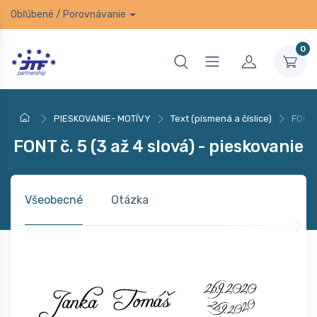
Obľúbené
/
Porovnávanie
0
PIESKOVANIE- MOTÍVY
Text (písmená a číslice)
FONT 
FONT č. 5 (3 až 4 slová) - pieskovanie
Všeobecné
Otázka