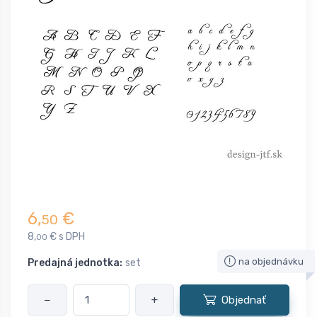
6,
€
50
8,
€ s DPH
00
na objednávku
Predajná jednotka:
set
−
+
Objednať