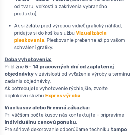
od tvaru, veľkosti a zakrivenia vybraného
produktu).
Ak si želáte pred výrobou vidieť grafický náhľad,
pridajte si do košíka službu
Vizualizácia
pieskovania
. Pieskovanie prebehne až po vašom
schválení grafiky.
Doba vyhotovenia:
Približne
5 – 14 pracovných dní od zaplatenej
objednávky
v závislosti od vyťaženia výroby a termínu
zadania objednávky.
Ak potrebujete vyhotovenie rýchlejšie, zvoľte
doplnkovú službu
Expres výroba
.
Viac kusov alebo firemná zákazka:
Pri väčšom počte kusov nás kontaktujte – pripravíme
individuálnu cenovú ponuku
.
Pre sériové dekorovanie odporúčame techniku
tampo