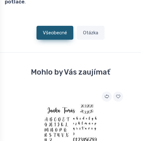
potlače
.
Všeobecné
Otázka
Mohlo by Vás zaujímať