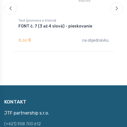
Text (písmená a číslice)
T
FONT č. 7 (3 až 4 slová) - pieskovanie
F
6,
€
6
na objednávku
50
KONTAKT
JTF partnership s.r.o.
(+421) 908 700 612