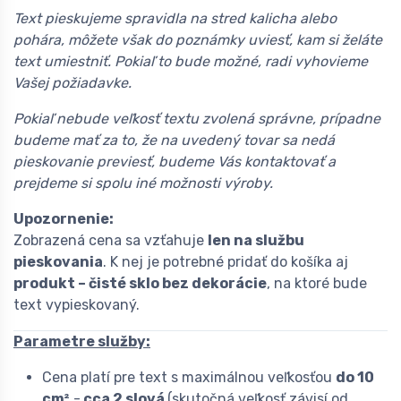
Text pieskujeme spravidla na stred kalicha alebo
pohára, môžete však do poznámky uviesť, kam si želáte
text umiestniť. Pokiaľ to bude možné, radi vyhovieme
Vašej požiadavke.
Pokiaľ nebude veľkosť textu zvolená správne, prípadne
budeme mať za to, že na uvedený tovar sa nedá
pieskovanie previesť, budeme Vás kontaktovať a
prejdeme si spolu iné možnosti výroby.
Upozornenie:
Zobrazená cena sa vzťahuje
len na službu
pieskovania
. K nej je potrebné pridať do košíka aj
produkt – čisté sklo bez dekorácie
, na ktoré bude
text vypieskovaný.
Parametre služby:
Cena platí pre text s maximálnou veľkosťou
do 10
cm²
-
cca 2 slová
(skutočná veľkosť závisí od