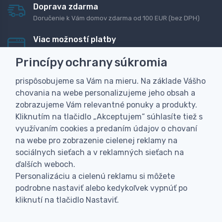
Doprava zdarma
Doručenie k Vám domov zdarma od 100 EUR (bez DPH)
Viac možností platby
Rýchla online platba, bankovým prevodom alebo na
Princípy ochrany súkromia
dobierku
prispôsobujeme sa Vám na mieru. Na základe Vášho
Personalizácia
chovania na webe personalizujeme jeho obsah a
Vyrobíme Vám vlastný originálny darček
zobrazujeme Vám relevantné ponuky a produkty.
Skúsenosť
Kliknutím na tlačidlo „Akceptujem“ súhlasíte tiež s
Široký sortiment, z ktorého Vám pomôžeme vybrať
využívaním cookies a predaním údajov o chovaní
na webe pro zobrazenie cielenej reklamy na
sociálnych sieťach a v reklamných sieťach na
ďalších weboch.
Personalizáciu a cielenú reklamu si môžete
podrobne nastaviť alebo kedykoľvek vypnúť po
kliknutí na tlačidlo Nastaviť.