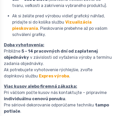
tvaru, veľkosti a zakrivenia vybraného produktu).
Ak si želáte pred výrobou vidieť grafický náhľad,
pridajte si do košíka službu
Vizualizácia
pieskovania
. Pieskovanie prebehne až po vašom
schválení grafiky.
Doba vyhotovenia:
Približne
5 – 14 pracovných dní od zaplatenej
objednávky
v závislosti od vyťaženia výroby a termínu
zadania objednávky.
Ak potrebujete vyhotovenie rýchlejšie, zvoľte
doplnkovú službu
Expres výroba
.
Viac kusov alebo firemná zákazka:
Pri väčšom počte kusov nás kontaktujte – pripravíme
individuálnu cenovú ponuku
.
Pre sériové dekorovanie odporúčame techniku
tampo
potlače
.