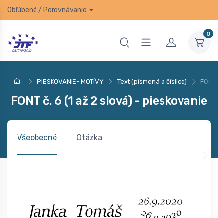
Obľúbené
/
Porovnávanie
0
PIESKOVANIE- MOTÍVY
Text (písmená a číslice)
FONT č
FONT č. 6 (1 až 2 slová) - pieskovanie
Všeobecné
Otázka