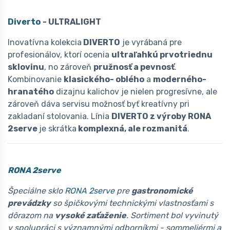
Diverto
- ULTRALIGHT
Inovatívna kolekcia
DIVERTO
je vyrábaná pre
profesionálov, ktorí ocenia
ultraľahkú prvotriednu
sklovinu
, no zároveň
pružnosť a pevnosť
.
Kombinovanie
klasického- oblého
a
moderného-
hranatého
dizajnu kalichov je nielen progresívne, ale
zároveň dáva servisu možnosť byť kreatívny pri
zakladaní stolovania. Línia
DIVERTO z výroby RONA
2serve
je skrátka
komplexná, ale rozmanitá
.
RONA 2serve
Špeciálne sklo
RONA 2serve
pre
gastronomické
prevádzky
so špičkovými technickými vlastnosťami s
dôrazom na
vysoké zaťaženie
. Sortiment bol vyvinutý
v spolupráci s významnými odborníkmi - sommeliérmi a