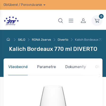
Obľúbené
/
Porovnávanie
0
SKLO
RONA 2serve
Diverto
Kalich Bordeaux 770
Kalich Bordeaux 770 ml DIVERTO
Všeobecné
Parametre
Dokumenty
Otázk