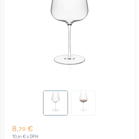
8,
€
79
10,
€ s DPH
81