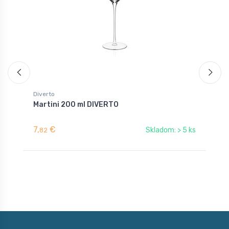
Diverto
D
Martini 200 ml DIVERTO
K
7,
€
8
Skladom: > 5 ks
82