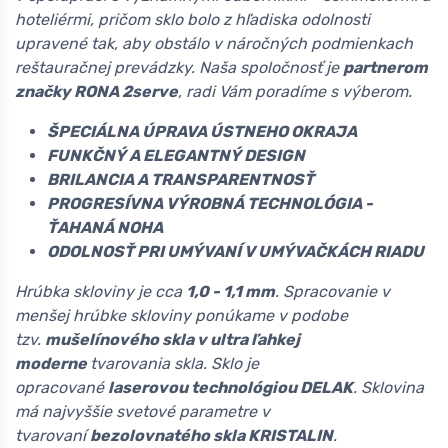
hoteliérmi, pričom sklo bolo z hľadiska odolnosti
upravené tak, aby obstálo v náročných podmienkach
reštauračnej prevádzky. Naša spoločnosť je
partnerom
značky RONA 2serve
, radi Vám poradíme s výberom.
ŠPECIÁLNA ÚPRAVA ÚSTNEHO OKRAJA
FUNKČNÝ A ELEGANTNÝ DESIGN
BRILANCIA A TRANSPARENTNOSŤ
PROGRESÍVNA VÝROBNÁ TECHNOLÓGIA -
ŤAHANÁ NOHA
ODOLNOSŤ PRI UMÝVANÍ V UMÝVAČKÁCH RIADU
Hrúbka skloviny je cca
1,0 - 1,1 mm
. Spracovanie v
menšej hrúbke skloviny ponúkame v podobe
tzv.
mušelínového skla v ultra ľahkej
moderne
tvarovania skla. Sklo je
opracované
laserovou technológiou DELAK
. Sklovina
má najvyššie svetové parametre v
tvarovaní
bezolovnatého skla KRISTALIN
.