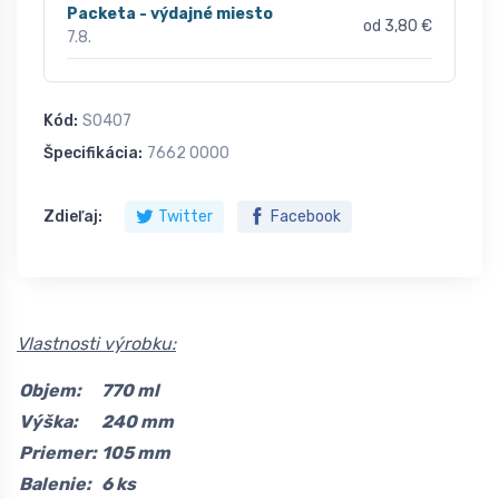
Packeta - výdajné miesto
od 3,80 €
7.8.
Kód:
S0407
Špecifikácia:
7662 0000
Zdieľaj:
Twitter
Facebook
Vlastnosti výrobku:
Objem:
770 ml
Výška:
240 mm
Priemer:
105 mm
Balenie:
6 ks