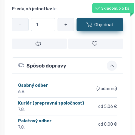
Skladom: > 5 ks
Predajná jednotka:
ks
−
+
Objednať
Spôsob dopravy
Osobný odber
(Zadarmo)
6.8.
Kuriér (prepravná spoločnosť)
od 5,06 €
7.8.
Paletový odber
od 0,00 €
7.8.