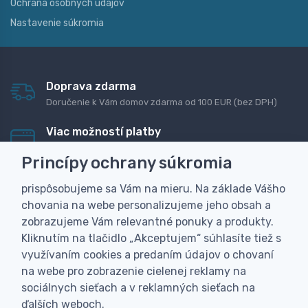
Ochrana osobných údajov
Nastavenie súkromia
Doprava zdarma
Doručenie k Vám domov zdarma od 100 EUR (bez DPH)
Viac možností platby
Rýchla online platba, bankovým prevodom alebo na
Princípy ochrany súkromia
dobierku
prispôsobujeme sa Vám na mieru. Na základe Vášho
Personalizácia
chovania na webe personalizujeme jeho obsah a
Vyrobíme Vám vlastný originálny darček
zobrazujeme Vám relevantné ponuky a produkty.
Skúsenosť
Kliknutím na tlačidlo „Akceptujem“ súhlasíte tiež s
Široký sortiment, z ktorého Vám pomôžeme vybrať
využívaním cookies a predaním údajov o chovaní
na webe pro zobrazenie cielenej reklamy na
sociálnych sieťach a v reklamných sieťach na
ďalších weboch.