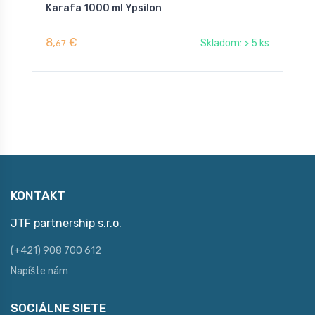
Karafa 1000 ml Ypsilon
K
8,
€
7
Skladom: > 5 ks
67
KONTAKT
JTF partnership s.r.o.
(+421) 908 700 612
Napíšte nám
SOCIÁLNE SIETE