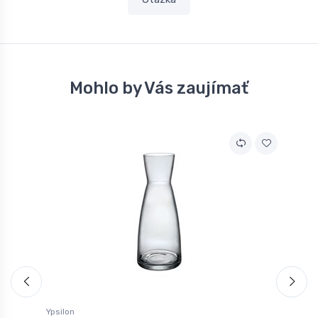
Mohlo by Vás zaujímať
Ypsilon
Y