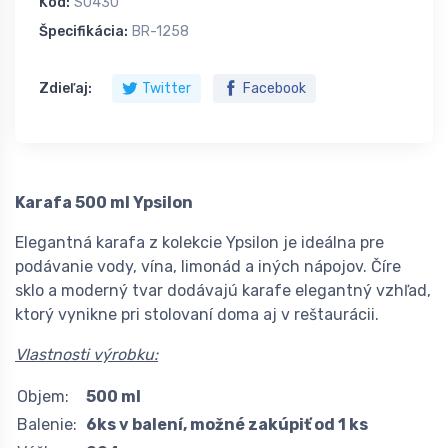
Kód:
S0430
Špecifikácia:
BR-1258
Zdieľaj:
Twitter
Facebook
Karafa 500 ml Ypsilon
Elegantná karafa z kolekcie Ypsilon je ideálna pre
podávanie vody, vína, limonád a iných nápojov. Číre
sklo a moderný tvar dodávajú karafe elegantný vzhľad,
ktorý vynikne pri stolovaní doma aj v reštaurácii.
Vlastnosti výrobku:
Objem:
500 ml
Balenie:
6ks v balení, možné zakúpiť od 1 ks