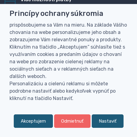
Rýchla online platba, bankovým prevodom alebo na
Princípy ochrany súkromia
dobierku
prispôsobujeme sa Vám na mieru. Na základe Vášho
Personalizácia
chovania na webe personalizujeme jeho obsah a
Vyrobíme Vám vlastný originálny darček
zobrazujeme Vám relevantné ponuky a produkty.
Skúsenosť
Kliknutím na tlačidlo „Akceptujem“ súhlasíte tiež s
Široký sortiment, z ktorého Vám pomôžeme vybrať
využívaním cookies a predaním údajov o chovaní
na webe pro zobrazenie cielenej reklamy na
sociálnych sieťach a v reklamných sieťach na
ďalších weboch.
Personalizáciu a cielenú reklamu si môžete
podrobne nastaviť alebo kedykoľvek vypnúť po
kliknutí na tlačidlo Nastaviť.
Akceptujem
Odmietnuť
Nastaviť
0
Kategória
Obľúbené
Menu
0,
€
00