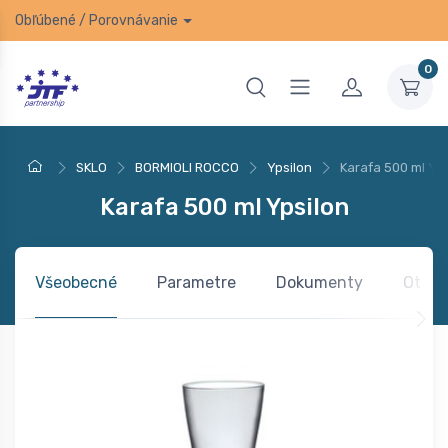
Obľúbené
/
Porovnávanie
0
SKLO
BORMIOLI ROCCO
Ypsilon
Karafa 500 ml Yps
Karafa 500 ml Ypsilon
Všeobecné
Parametre
Dokumenty
Otázk