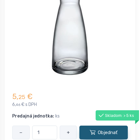
5,
€
25
6,
€ s DPH
46
Skladom: > 5 ks
Predajná jednotka:
ks
−
+
Objednať