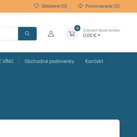
Obľúbené
(0)
Porovnávanie
(0)
0
Zobraziť obsah košíka
0,00 €
E VÍNO
Obchodné podmienky
Kontakt