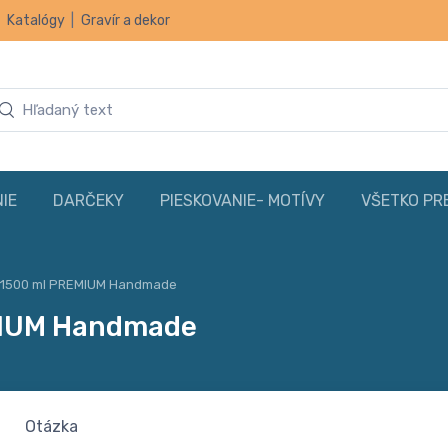
|
Katalógy
|
Gravír a dekor
IE
DARČEKY
PIESKOVANIE- MOTÍVY
VŠETKO PR
o 1500 ml PREMIUM Handmade
EMIUM Handmade
Otázka