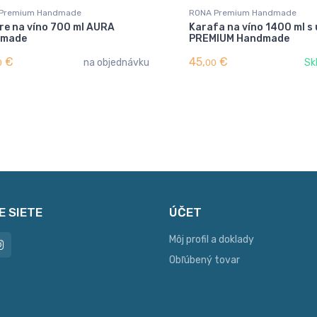
Premium Handmade
RONA Premium Handmade
re na víno 700 ml AURA
Karafa na víno 1400 ml s
dmade
PREMIUM Handmade
€
45,
€
na objednávku
Sk
0
00
E SIETE
ÚČET
Môj profil a doklady
Obľúbený tovar