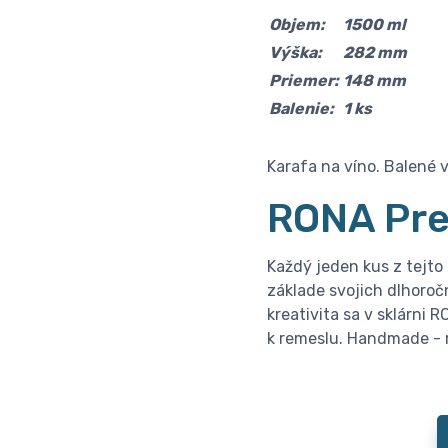
Objem:
1500 ml
Výška:
282 mm
Priemer:
148 mm
Balenie:
1 ks
Karafa na víno. Balené 
RONA Pr
Každý jeden kus z tejto k
základe svojich dlhoročn
kreativita sa v sklárni 
k remeslu. Handmade - r