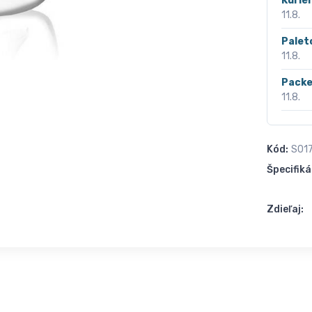
Kurié
11.8.
Palet
11.8.
Packe
11.8.
Kód:
S01
Špecifiká
Zdieľaj: