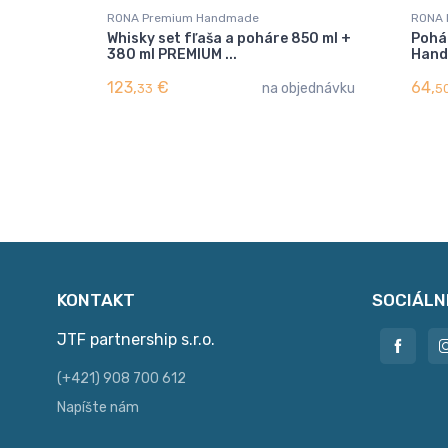
RONA Premium Handmade
RONA 
Whisky set fľaša a poháre 850 ml +
Pohá
380 ml PREMIUM ...
Han
123,
€
64,
na objednávku
33
5
KONTAKT
SOCIÁLN
JTF partnership s.r.o.
(+421) 908 700 612
Napíšte nám