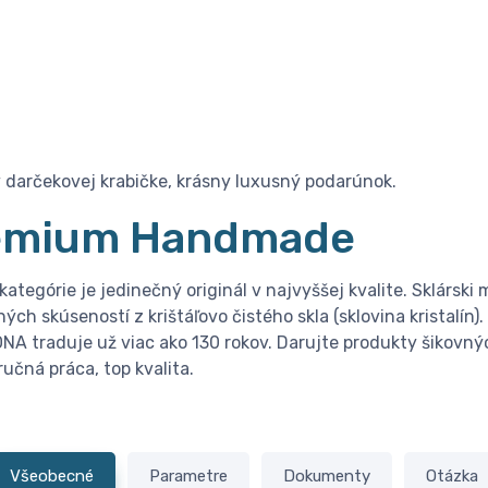
v darčekovej krabičke, krásny luxusný podarúnok.
emium Handmade
ategórie je jedinečný originál v najvyššej kvalite. Sklárski m
ých skúseností z krištáľovo čistého skla (sklovina kristalín).
RONA traduje už viac ako 130 rokov. Darujte produkty šikovný
učná práca, top kvalita.
Všeobecné
Parametre
Dokumenty
Otázka