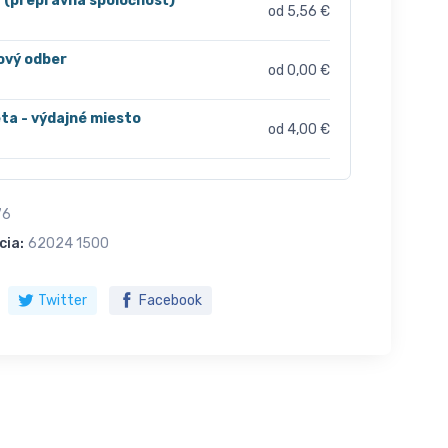
r (prepravná spoločnosť)
od 5,56 €
ový odber
od 0,00 €
ta - výdajné miesto
od 4,00 €
76
cia:
62024 1500
Twitter
Facebook