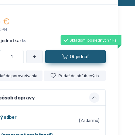
€
0
 DPH
Skladom: posledných 1 ks
 jednotka:
ks
+
Objednať
dať do porovnávania
Pridať do obľúbených
pôsob dopravy
ý odber
(Zadarmo)