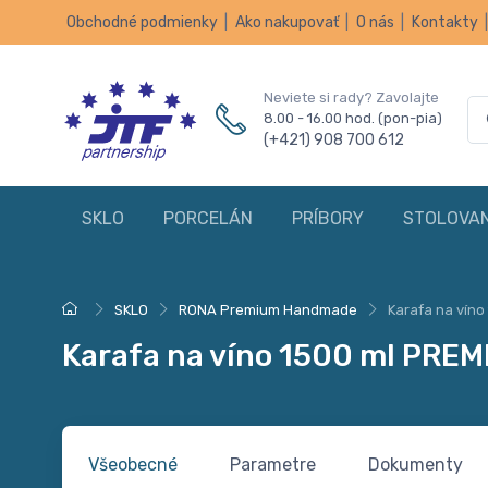
Obchodné podmienky
|
Ako nakupovať
|
O nás
|
Kontakty
Neviete si rady? Zavolajte
8.00 - 16.00 hod. (pon-pia)
(+421) 908 700 612
SKLO
PORCELÁN
PRÍBORY
STOLOVAN
SKLO
RONA Premium Handmade
Karafa na vín
Karafa na víno 1500 ml PR
Všeobecné
Parametre
Dokumenty