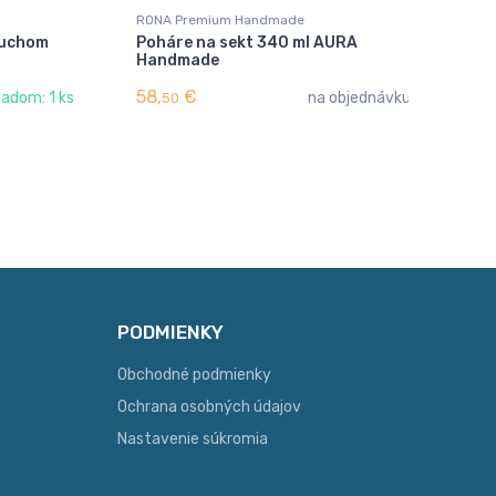
RONA Premium Handmade
RO
 uchom
Poháre na sekt 340 ml AURA
Ka
Handmade
Ha
58,
€
55
ladom: 1 ks
na objednávku
50
PODMIENKY
Obchodné podmienky
Ochrana osobných údajov
Nastavenie súkromia