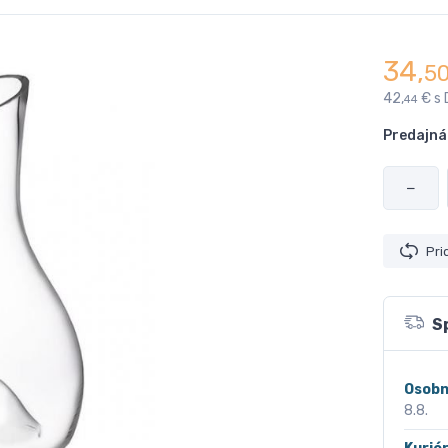
34,
5
42,
€ s
44
Predajná
−
Pri
S
Osobn
8.8.