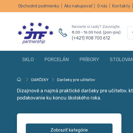
Obchodné podmienky
|
Ako nakupovať
|
O nás
|
Kontakty
Neviete si rady? Zavolajte
8.00 - 16.00 hod. (pon-pia)
(+421) 908 700 612
SKLO
PORCELÁN
PRÍBORY
STOLOVAN
DARČEKY
Darčeky pre učiteľov
Dizajnové a najmä praktické darčeky pre učiteľov, 
poďakovanie ku koncu školského roka.
Zobraziť kategórie