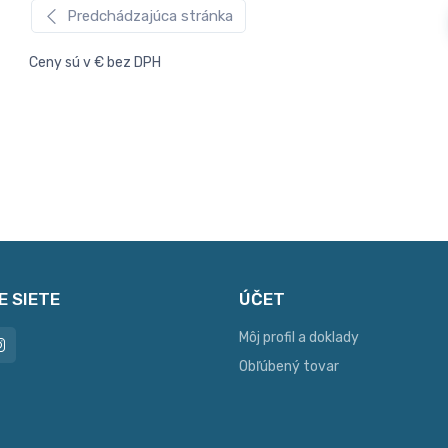
Predchádzajúca stránka
Ceny sú v € bez DPH
E SIETE
ÚČET
Môj profil a doklady
Obľúbený tovar