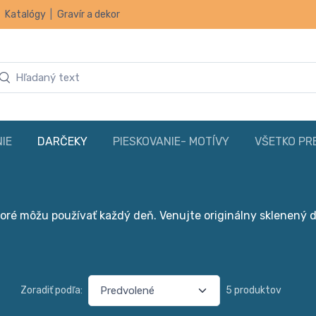
|
Katalógy
|
Gravír a dekor
IE
DARČEKY
PIESKOVANIE- MOTÍVY
VŠETKO PR
ktoré môžu používať každý deň. Venujte originálny sklenený 
Zoradiť podľa:
5 produktov