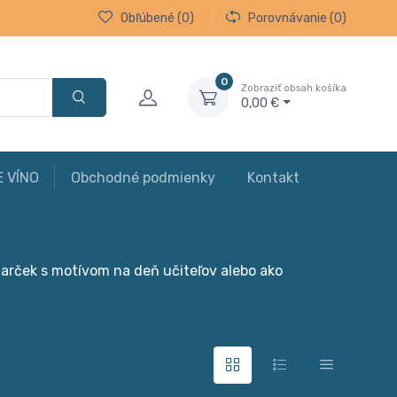
Obľúbené
(0)
Porovnávanie
(0)
0
Zobraziť obsah košíka
0,00 €
E VÍNO
Obchodné podmienky
Kontakt
darček s motívom na deň učiteľov alebo ako