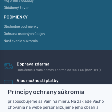
Môj profil a doklady
Obľúbený tovar
PODMIENKY
Obchodné podmienky
Ochrana osobných údajov
Nastavenie súkromia
Doprava zdarma
Doručenie k Vám domov zdarma od 100 EUR (bez DPH)
Viac možností platby
Rýchla online platba, bankovým prevodom alebo na
Princípy ochrany súkromia
dobierku
prispôsobujeme sa Vám na mieru. Na základe Vášho
Personalizácia
chovania na webe personalizujeme jeho obsah a
Vyrobíme Vám vlastný originálny darček