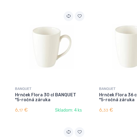
BANQUET
BANQUET
Hrnček Flora 30 cl BANQUET
Hrnček Flora 36 
*5-ročná záruka
*5-ročná záruka
6,
€
6,
€
Skladom: 4 ks
17
33