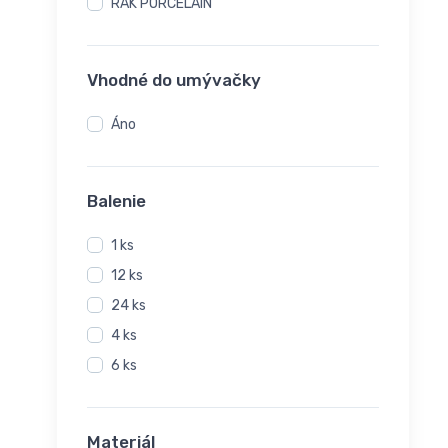
RAK PORCELAIN
Vhodné do umývačky
Áno
Balenie
1 ks
12 ks
24 ks
4 ks
6 ks
Materiál