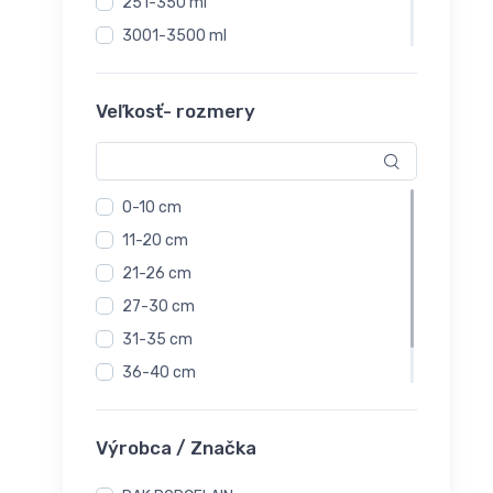
251-350 ml
3001-3500 ml
351-450 ml
451-550 ml
Veľkosť- rozmery
5001 - 6000 ml
51-100 ml
551-650 ml
0-10 cm
651-750 ml
11-20 cm
751-850 ml
21-26 cm
27-30 cm
31-35 cm
36-40 cm
41-45 cm
Výrobca / Značka