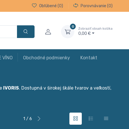
Obľúbené
(0)
Porovnávanie
(0)
0
Zobraziť obsah košíka
0,00 €
E VÍNO
Obchodné podmienky
Kontakt
be
IVORIS
. Dostupná v širokej škále tvarov a veľkostí,
1 / 6