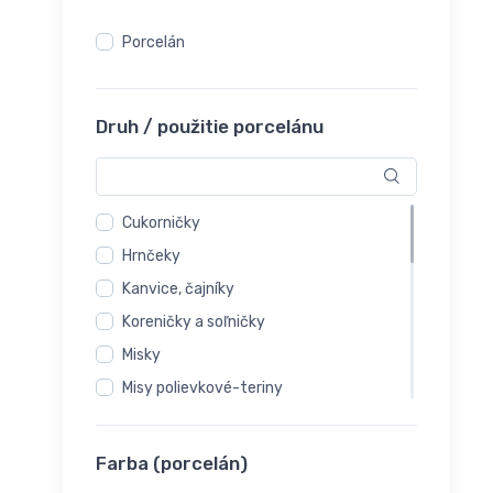
Porcelán
Druh / použitie porcelánu
Cukorničky
Hrnčeky
Kanvice, čajníky
Koreničky a soľničky
Misky
Misy polievkové-teriny
Mliekovky
Omáčniky
Farba (porcelán)
Podšálky