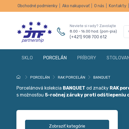
Obchodné podmienky
|
Ako nakupovať
|
O nás
|
Kontakty
Neviete si rady? Zavolajte
8.00 - 16.00 hod. (pon-pia)
(+421) 908 700 612
SKLO
PORCELÁN
PRÍBORY
STOLOVAN
PORCELÁN
RAK PORCELÁN
BANQUET
Porcelánová kolekcia
BANQUET
od značky
RAK por
s možnosťou
5-ročnej záruky proti odštiepeniu 
Zobraziť kategórie