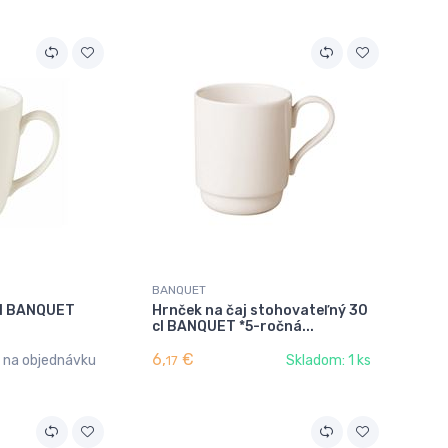
BANQUET
cl BANQUET
Hrnček na čaj stohovateľný 30
cl BANQUET *5-ročná...
6,
€
na objednávku
Skladom: 1 ks
17