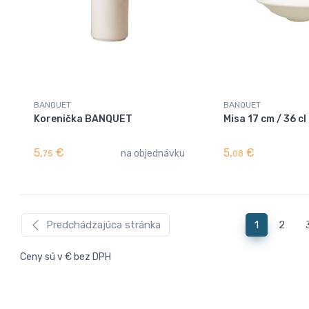
BANQUET
BANQUET
Korenička BANQUET
Misa 17 cm / 36 
5,
€
5,
€
na objednávku
75
08
Predchádzajúca stránka
1
2
Ceny sú v € bez DPH