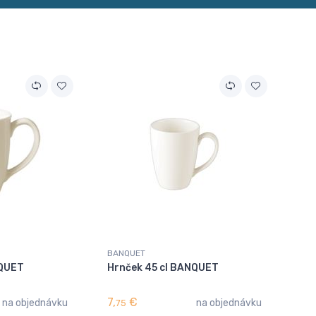
BANQUET
NQUET
Hrnček 45 cl BANQUET
7,
€
na objednávku
na objednávku
75