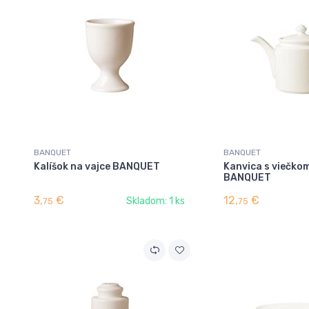
BANQUET
BANQUET
Kalíšok na vajce BANQUET
Kanvica s viečkom
BANQUET
3,
€
12,
€
Skladom: 1 ks
75
75