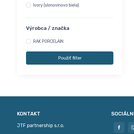
Ivory (slonovinovo biela)
Popolníky
Príslušenstvo
Šálky- misky na polievku
Výrobca / značka
Šálky na kávu a čaj
RAK PORCELAIN
Taniere hlboké
Taniere hlboké - pasta
Použiť filter
Taniere na pizzu
Taniere plytké
Taniere- podnosy oválne
Vázy
KONTAKT
SOCIÁLN
JTF partnership s.r.o.