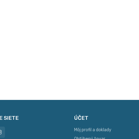
E SIETE
ÚČET
Môj profil a doklady
Obľúbený tovar