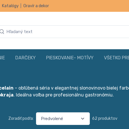
|
Katalógy
|
Gravír a dekor
IE
DARČEKY
PIESKOVANIE- MOTÍVY
VŠETKO PR
celain
– obľúbená séria v elegantnej slonovinovo bielej far
okraja
. Ideálna voľba pre profesionálnu gastronómiu.
Zoradiť podľa:
62 produktov