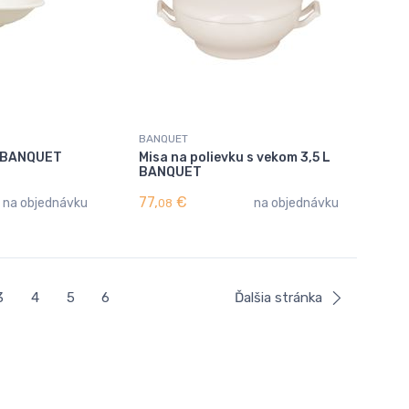
BANQUET
cl BANQUET
Misa na polievku s vekom 3,5 L
BANQUET
77,
€
na objednávku
na objednávku
08
3
4
5
6
Ďalšia stránka