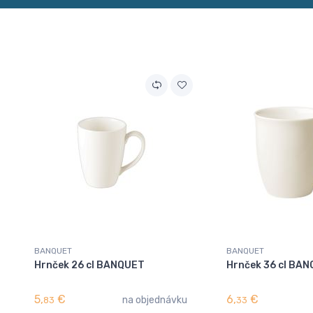
BANQUET
BANQUET
Hrnček 26 cl BANQUET
Hrnček 36 cl BA
5,
€
6,
€
na objednávku
83
33