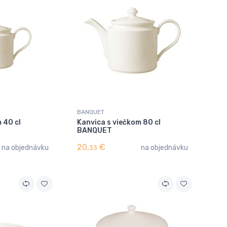
BANQUET
 40 cl
Kanvica s viečkom 80 cl
BANQUET
20,
€
na objednávku
na objednávku
33