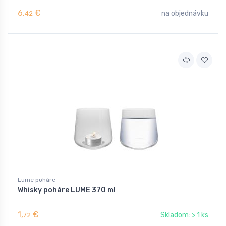
6,
€
na objednávku
42
Lume poháre
Whisky poháre LUME 370 ml
1,
€
Skladom: > 1 ks
72