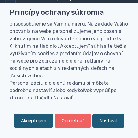
Rýchla online platba, bankovým prevodom alebo na
Princípy ochrany súkromia
dobierku
prispôsobujeme sa Vám na mieru. Na základe Vášho
Personalizácia
chovania na webe personalizujeme jeho obsah a
Vyrobíme Vám vlastný originálny darček
zobrazujeme Vám relevantné ponuky a produkty.
Skúsenosť
Kliknutím na tlačidlo „Akceptujem“ súhlasíte tiež s
Široký sortiment, z ktorého Vám pomôžeme vybrať
využívaním cookies a predaním údajov o chovaní
na webe pro zobrazenie cielenej reklamy na
sociálnych sieťach a v reklamných sieťach na
ďalších weboch.
Personalizáciu a cielenú reklamu si môžete
podrobne nastaviť alebo kedykoľvek vypnúť po
kliknutí na tlačidlo Nastaviť.
Akceptujem
Odmietnuť
Nastaviť
0
Filtr
Obľúbené
Menu
0,
€
00