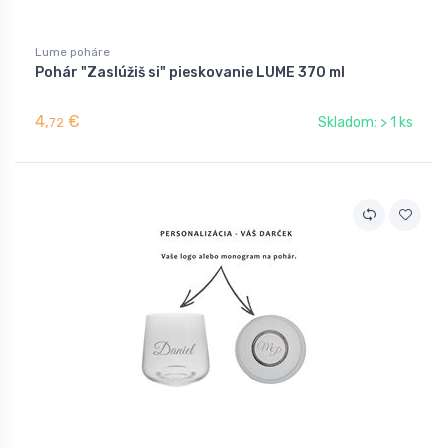
Lume poháre
Pohár "Zaslúžiš si" pieskovanie LUME 370 ml
4,
€
Skladom: > 1 ks
72