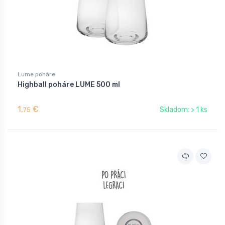
Lume poháre
Highball poháre LUME 500 ml
1,
€
Skladom: > 1 ks
75