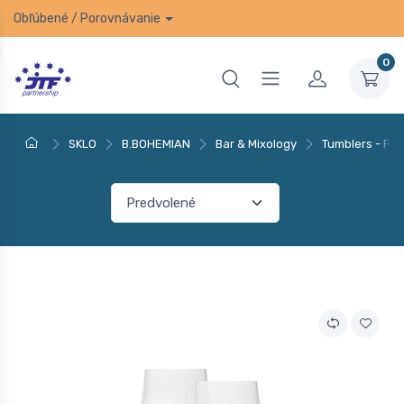
Obľúbené
/
Porovnávanie
0
SKLO
B.BOHEMIAN
Bar & Mixology
Tumblers - Po