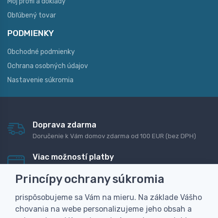
Môj profil a doklady
Obľúbený tovar
PODMIENKY
Obchodné podmienky
Ochrana osobných údajov
Nastavenie súkromia
Doprava zdarma
Doručenie k Vám domov zdarma od 100 EUR (bez DPH)
Viac možností platby
Rýchla online platba, bankovým prevodom alebo na
Princípy ochrany súkromia
dobierku
prispôsobujeme sa Vám na mieru. Na základe Vášho
Personalizácia
chovania na webe personalizujeme jeho obsah a
Vyrobíme Vám vlastný originálny darček