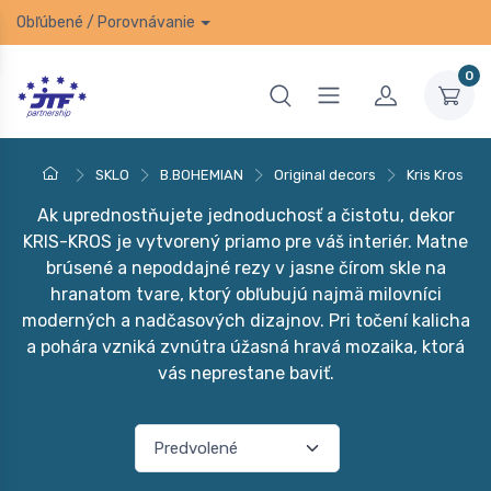
Obľúbené
/
Porovnávanie
0
SKLO
B.BOHEMIAN
Original decors
Kris Kros
Ak uprednostňujete jednoduchosť a čistotu, dekor
KRIS-KROS je vytvorený priamo pre váš interiér. Matne
brúsené a nepoddajné rezy v jasne čírom skle na
hranatom tvare, ktorý obľubujú najmä milovníci
moderných a nadčasových dizajnov. Pri točení kalicha
a pohára vzniká zvnútra úžasná hravá mozaika, ktorá
vás neprestane baviť.