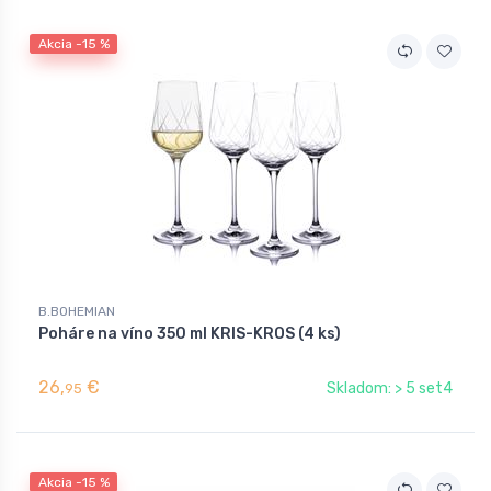
Akcia -15 %
B.BOHEMIAN
Poháre na víno 350 ml KRIS-KROS (4 ks)
26,
€
Skladom: > 5 set4
95
Akcia -15 %