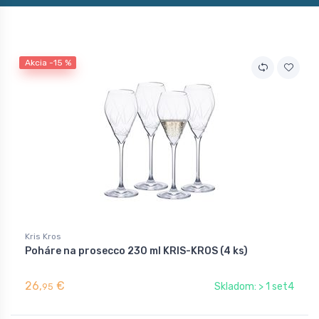
Akcia -15 %
Kris Kros
Poháre na prosecco 230 ml KRIS-KROS (4 ks)
26,
€
Skladom: > 1 set4
95