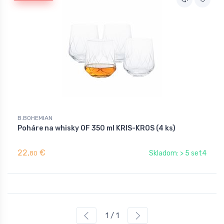
B.BOHEMIAN
Poháre na whisky OF 350 ml KRIS-KROS (4 ks)
22,
€
Skladom: > 5 set4
80
1 / 1