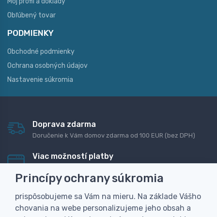
Môj profil a doklady
Obľúbený tovar
PODMIENKY
Obchodné podmienky
Ochrana osobných údajov
Nastavenie súkromia
Doprava zdarma
Doručenie k Vám domov zdarma od 100 EUR (bez DPH)
Viac možností platby
Rýchla online platba, bankovým prevodom alebo na
Princípy ochrany súkromia
dobierku
prispôsobujeme sa Vám na mieru. Na základe Vášho
Personalizácia
chovania na webe personalizujeme jeho obsah a
Vyrobíme Vám vlastný originálny darček