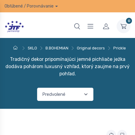
Obľúbené
/
Porovnávanie
0
SKLO
B.BOHEMIAN
Original decors
Prickle
Tradičný dekor pripomínajúci jemné pichliače ježka
dodáva pohárom luxusný vzhľad, ktorý zaujme na prvý
pohľad.