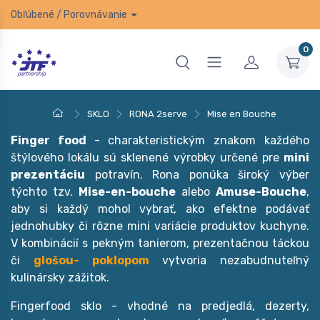
Obľúbené
/
Porovnávanie
0
SKLO
RONA 2serve
Mise en Bouche
Finger food
- charakteristickým znakom každého
štýlového lokálu sú sklenené výrobky určené pre
mini
prezentáciu
potravín. Rona ponúka široký výber
týchto tzv.
Mise-en-bouche
alebo
Amuse-Bouche
,
aby si každý mohol vybrať, ako efektne podávať
jednohubky či rôzne mini variácie produktov kuchyne.
V kombinácií s pekným tanierom, prezentačnou táckou
či
glošou- poklopom
vytvoria nezabudnuteľný
kulinársky zážitok.
Fingerfood sklo - vhodné na predjedlá, dezerty,