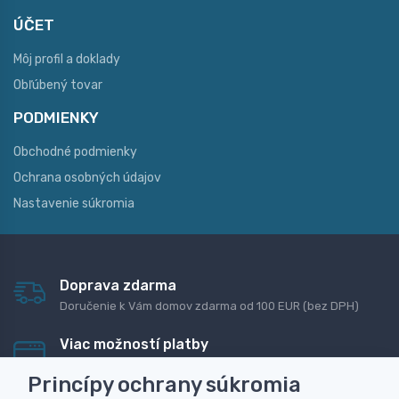
ÚČET
Môj profil a doklady
Obľúbený tovar
PODMIENKY
Obchodné podmienky
Ochrana osobných údajov
Nastavenie súkromia
Doprava zdarma
Doručenie k Vám domov zdarma od 100 EUR (bez DPH)
Viac možností platby
Rýchla online platba, bankovým prevodom alebo na
Princípy ochrany súkromia
dobierku