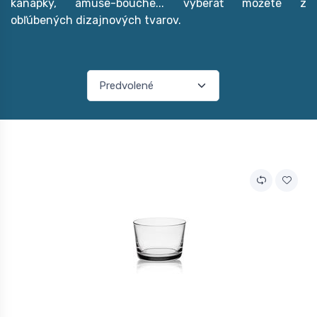
kanapky, amuse-bouche... vyberať môžete z
obľúbených dizajnových tvarov.