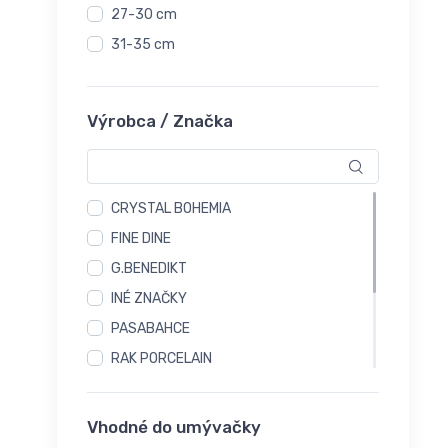
27-30 cm
31-35 cm
Výrobca / Značka
CRYSTAL BOHEMIA
FINE DINE
G.BENEDIKT
INÉ ZNAČKY
PASABAHCE
RAK PORCELAIN
RONA Household
SUISSE LANGENTHAL
Vhodné do umývačky