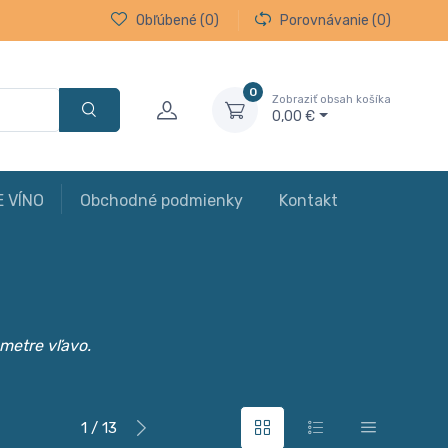
Obľúbené
(0)
Porovnávanie
(0)
0
Zobraziť obsah košíka
0,00 €
E VÍNO
Obchodné podmienky
Kontakt
ametre vľavo.
1 / 13