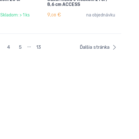
8,6 cm ACCESS
9,
€
Skladom: > 1 ks
na objednávku
08
...
4
5
13
Ďalšia stránka