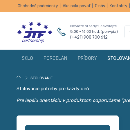
Obchodné podmienky
|
Ako nakupovať
|
O nás
|
Kontakty
Neviete si rady? Zavolajte
8.00 - 16.00 hod. (pon-pia)
(+421) 908 700 612
SKLO
PORCELÁN
PRÍBORY
STOLOVAN
STOLOVANIE
Stolovacie potreby pre každý deň.
Pre lepšiu orientáciu v produktoch odporúčame "prek