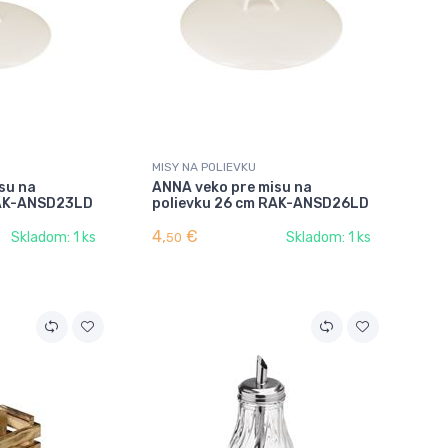
MISY NA POLIEVKU
su na
ANNA veko pre misu na
RAK-ANSD23LD
polievku 26 cm RAK-ANSD26LD
4,
€
Skladom: 1 ks
Skladom: 1 ks
50