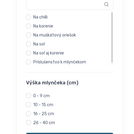
Na chilli
Na korenie
Na muškátový oriešok
Na soľ
Na soľ aj korenie
Príslušenstvo k mlynčekom
Výška mlynčeka (cm)
0 - 9 cm
10 - 15 cm
16 - 25 cm
26 - 40 cm