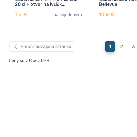
20 cl + otvor na lyžičk...
Bellevue
7,
€
10,
€
na objednávku
61
16
Predchádzajúca stránka
1
2
3
Ceny sú v € bez DPH