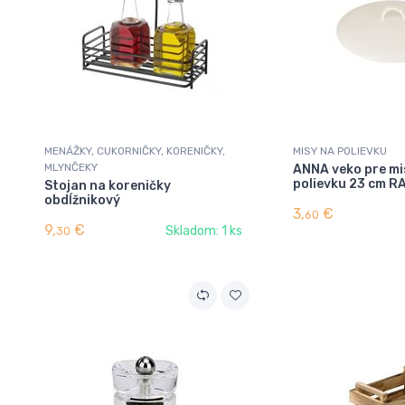
MENÁŽKY, CUKORNIČKY, KORENIČKY,
MISY NA POLIEVKU
MLYNČEKY
ANNA veko pre mi
polievku 23 cm 
Stojan na koreničky
obdĺžnikový
3,
€
60
9,
€
Skladom: 1 ks
30