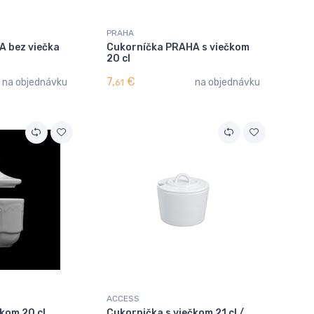
PRAHA
A bez viečka
Cukorníčka PRAHA s viečkom
20 cl
7,
€
na objednávku
na objednávku
61
ACCESS
kom 20 cl
Cukornička s viečkom 21 cl /