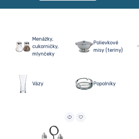
Menážky,
Polievkové
cukorničky,
misy (teriny)
mlynčeky
Vázy
Popolníky