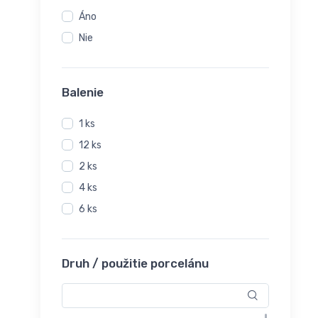
VERLO
Áno
VITRUM HRASTNIK
Nie
Balenie
1 ks
12 ks
2 ks
4 ks
6 ks
Druh / použitie porcelánu