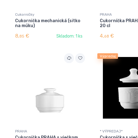
Cukorničky
PRAHA
Cukornička mechanická (sitko
Cukorníčka PRAH
na múku)
20 cl
8,
€
4,
€
Skladom: 1 ks
85
68
Výpredaj
PRAHA
* VÝPREDAJ*
Cukorníčka PRAHA s viečkom
Cukorníčka s vieč