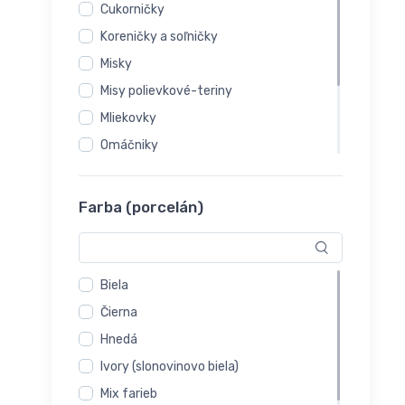
Cukorničky
Koreničky a soľničky
Misky
Misy polievkové-teriny
Mliekovky
Omáčniky
Popolníky
Príslušenstvo
Farba (porcelán)
Šálky- misky na polievku
Vázy
Biela
Čierna
Hnedá
Ivory (slonovinovo biela)
Mix farieb