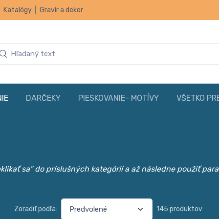
|
Katalógy
|
Gravír a dekor
IE
DARČEKY
PIESKOVANIE- MOTÍVY
VŠETKO PR
likať sa" do príslušných kategórií a až následne použiť par
Zoradiť podľa:
145 produktov