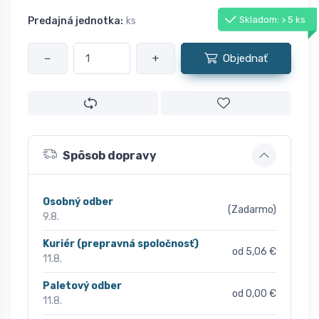
Skladom: > 5 ks
Predajná jednotka:
ks
−
+
Objednať
Spôsob dopravy
Osobný odber
(Zadarmo)
9.8.
Kuriér (prepravná spoločnosť)
od 5,06 €
11.8.
Paletový odber
od 0,00 €
11.8.