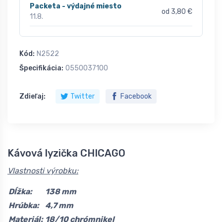
Packeta - výdajné miesto
od 3,80 €
11.8.
Kód:
N2522
Špecifikácia:
0550037100
Zdieľaj:
Twitter
Facebook
Kávová lyzička CHICAGO
Vlastnosti výrobku:
Dĺžka:
138 mm
Hrúbka:
4,7 mm
Materiál:
18/10 chrómnikel