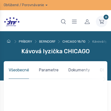
Obľúbené
/
Porovnávanie
0
PRÍBORY
BERNDORF
CHICAGO 18/10
Kávová lyz
Kávová lyzička CHICAGO
Všeobecné
Parametre
Dokumenty
Otázk