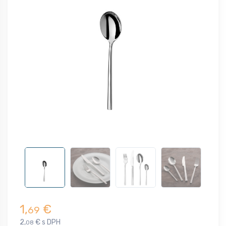
1,
€
69
2,
€ s DPH
08