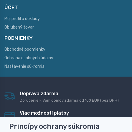
ÚČET
Môj profil a doklady
Obľúbený tovar
PODMIENKY
Obchodné podmienky
Ochrana osobných údajov
Nastavenie súkromia
Doprava zdarma
Doručenie k Vám domov zdarma od 100 EUR (bez DPH)
Viac možností platby
Rýchla online platba, bankovým prevodom alebo na
Princípy ochrany súkromia
dobierku