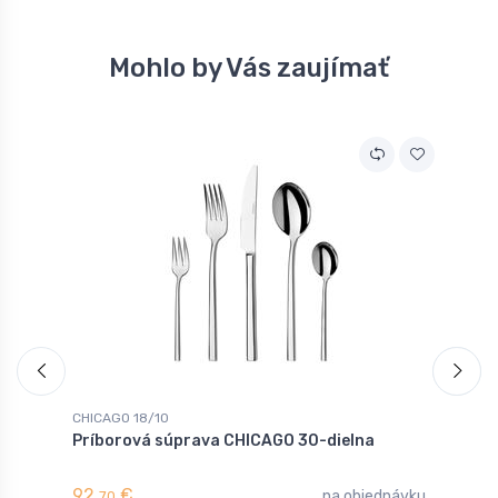
Mohlo by Vás zaujímať
CHICAGO 18/10
C
Príborová súprava CHICAGO 30-dielna
N
92,
€
3
na objednávku
70