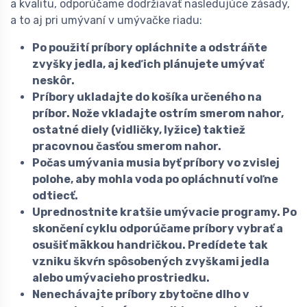
a kvalitu, odporúčame dodržiavať nasledujúce zásady,
a to aj pri umývaní v umývačke riadu:
Po použití príbory opláchnite a odstráňte
zvyšky jedla, aj keď ich plánujete umývať
neskôr.
Príbory ukladajte do košíka určeného na
príbor. Nože vkladajte ostrím smerom nahor,
ostatné diely (vidličky, lyžice) taktiež
pracovnou časťou smerom nahor.
Počas umývania musia byť príbory vo zvislej
polohe, aby mohla voda po opláchnutí voľne
odtiecť.
Uprednostnite kratšie umývacie programy. Po
skončení cyklu odporúčame príbory vybrať a
osušiť mäkkou handričkou. Predídete tak
vzniku škvŕn spôsobených zvyškami jedla
alebo umývacieho prostriedku.
Nenechávajte príbory zbytočne dlho v