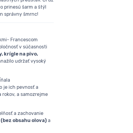
o prinesú šarm a štýl
ten správny šmrnc!
níkmi- Francescom
oločnosť v súčasnosti
 krígle na pivo,
nažilo udržať vysoký
ĺňala
 je ich pevnosť a
a rokov, a samozrejme
telňosť a zachovanie
(bez obsahu olova)
a