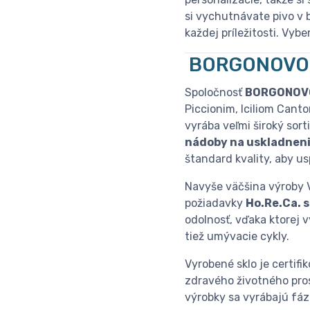
si vychutnávate pivo v 
každej príležitosti. Vyb
BORGONOVO
Spoločnosť
BORGONOVO
Piccionim, Iciliom Can
vyrába veľmi široký sor
nádoby na uskladnen
štandard kvality, aby us
Navyše väčšina výroby V
požiadavky
Ho.Re.Ca.
odolnosť, vďaka ktorej
tiež umývacie cykly.
Vyrobené sklo je certif
zdravého životného prost
výrobky sa vyrábajú fáz