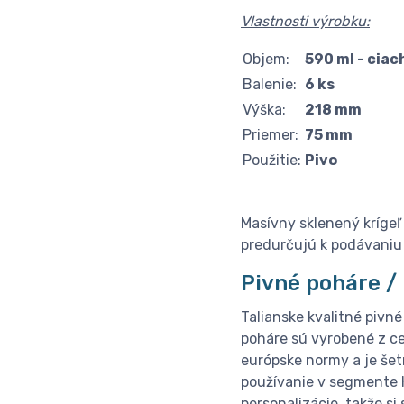
Vlastnosti výrobku:
Objem:
590 ml - ciac
Balenie:
6 ks
Výška:
218 mm
Priemer:
75 mm
Použitie:
Pivo
Masívny sklenený krígeľ 
predurčujú k podávaniu 
Pivné poháre / 
Talianske kvalitné pivné
poháre sú vyrobené z ce
európske normy a je šet
používanie v segmente 
personalizácie, takže si