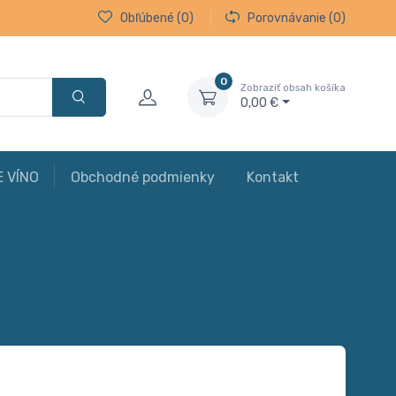
Obľúbené
(0)
Porovnávanie
(0)
0
Zobraziť obsah košíka
0,00 €
E VÍNO
Obchodné podmienky
Kontakt