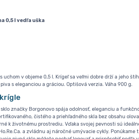
ha 0,5 l vedľa uška
s uchom v objeme 0,5 l. Krígeľ sa veľmi dobre drží a jeho ští
piva s eleganciou a gráciou. Optišová verzia. Váha 900 g.
krígle
 sklo značky Borgonovo spája odolnosť, eleganciu a funkčnos
rtifikovaného, čistého a priehľadného skla bez obsahu olova
rné k životnému prostrediu. Vďaka svojej pevnosti sú ideál
Ho.Re.Ca. a zvládnu aj náročné umývacie cykly. Ponúkame 
 svoje pivné sklo môžete nechať logovať a prispôsobiť podľa 