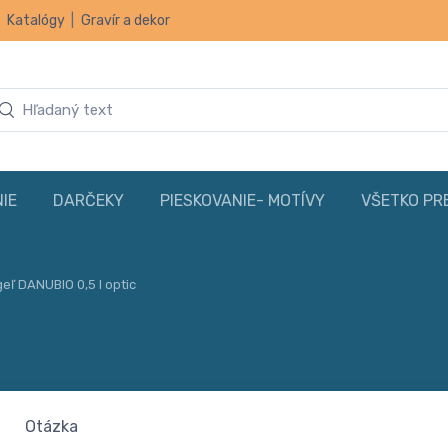
|
Katalógy
|
Gravír a dekor
IE
DARČEKY
PIESKOVANIE- MOTÍVY
VŠETKO PR
geľ DANUBIO 0,5 l optic
Otázka