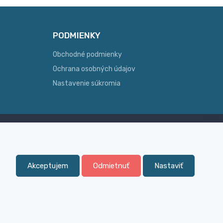
PODMIENKY
Obchodné podmienky
Ochrana osobných údajov
Nastavenie súkromia
Skúsenosť
ginálny
Široký sortiment, z ktorého Vám
pomôžeme vybrať
Akceptujem
Odmietnuť
Nastaviť