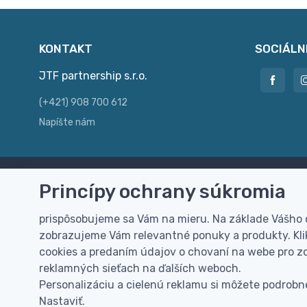
KONTAKT
SOCIÁLN
JTF partnership s.r.o.
(+421) 908 700 612
Napíšte nám
Princípy ochrany súkromia
Doprava zdarma
Vi
Doručenie k Vám domov zdarma od
Rýc
prispôsobujeme sa Vám na mieru. Na základe Vášho
100 EUR (bez DPH)
pre
zobrazujeme Vám relevantné ponuky a produkty. Klik
cookies a predaním údajov o chovaní na webe pro zo
reklamných sieťach na ďalších weboch.
Personalizáciu a cielenú reklamu si môžete podrobne
Nastaviť.