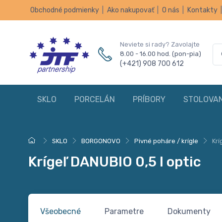
Obchodné podmienky
|
Ako nakupovať
|
O nás
|
Kontakty
Neviete si rady? Zavolajte
8.00 - 16.00 hod. (pon-pia)
(+421) 908 700 612
SKLO
PORCELÁN
PRÍBORY
STOLOVAN
SKLO
BORGONOVO
Pivné poháre / krígle
Krí
Krígeľ DANUBIO 0,5 l optic
Všeobecné
Parametre
Dokumenty