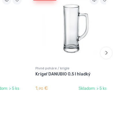
Pivné poháre / krígle
Krígeľ DANUBIO 0,5 l hladký
1,
€
dom: > 5 ks
Skladom: > 5 ks
90