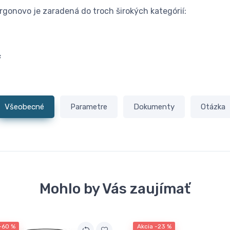
orgonovo je zaradená do troch širokých kategórií:
s
Všeobecné
Parametre
Dokumenty
Otázka
Mohlo by Vás zaujímať
-60 %
Akcia -23 %