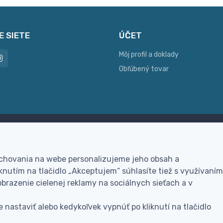
E SIETE
ÚČET
Môj profil a doklady
Obľúbený tovar
ac možností platby
Personalizácia
hla online platba, bankovým
Vyrobíme Vám vlastný ori
 chovania na webe personalizujeme jeho obsah a
vodom alebo na dobierku
darček
nutím na tlačidlo „Akceptujem“ súhlasíte tiež s využívaním
brazenie cielenej reklamy na sociálnych sieťach a v
 nastaviť alebo kedykoľvek vypnúť po kliknutí na tlačidlo