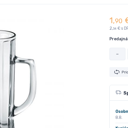
1,
90
2,
€ s D
34
Predajná
−
Pri
S
Osobn
8.8.