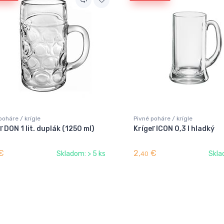
poháre / krígle
Pivné poháre / krígle
ľ DON 1 lit. duplák (1250 ml)
Krígeľ ICON 0,3 l hladký
€
2,
€
Skladom: > 5 ks
Skla
40