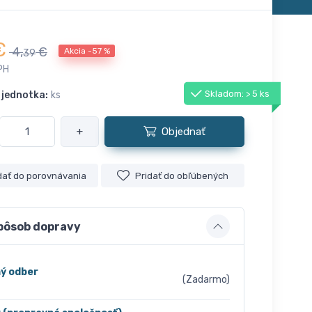
€
4,
€
Akcia -57 %
39
PH
Skladom: > 5 ks
 jednotka:
ks
+
Objednať
dať do porovnávania
Pridať do obľúbených
pôsob dopravy
ý odber
(Zadarmo)