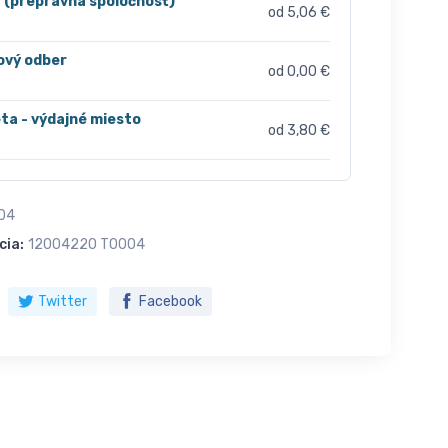
r (prepravná spoločnosť)
od 5,06 €
ový odber
od 0,00 €
ta - výdajné miesto
od 3,80 €
04
cia:
12004220 T0004
Twitter
Facebook