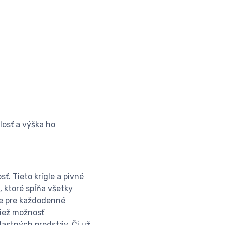
hlosť a výška ho
ť. Tieto krígle a pivné
, ktoré spĺňa všetky
ne pre každodenné
tiež možnosť
vlastných predstáv. Či už