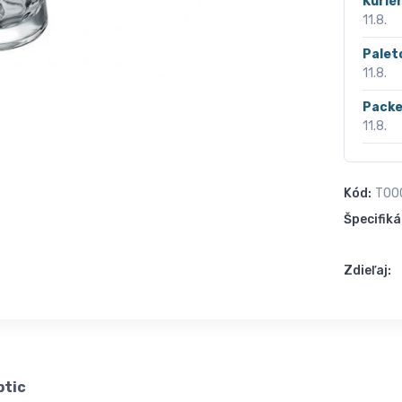
Kurié
11.8.
Palet
11.8.
Packe
11.8.
Kód:
T00
Špecifiká
Zdieľaj:
ptic