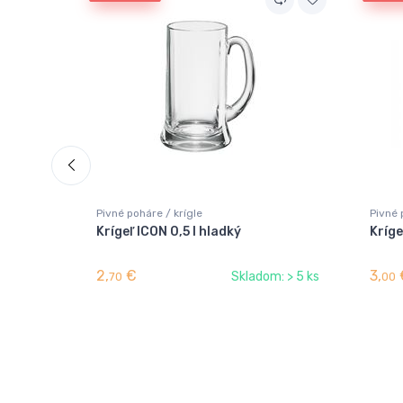
Pivné poháre / krígle
Pivné 
Krígeľ ICON 0,5 l hladký
Kríge
2,
€
3,
Skladom: > 5 ks
70
00