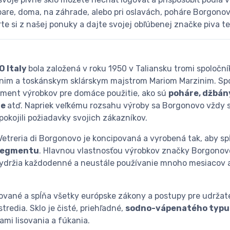
bare, doma, na záhrade, alebo pri oslavách, poháre Borgonov
erte si z našej ponuky a dajte svojej obľúbenej značke piva 
 Italy
bola založená v roku 1950 v Taliansku tromi spoloč
tonim a toskánskym sklárskym majstrom Mariom Marzinim. Sp
timent výrobkov pre domáce použitie, ako sú
poháre, džbány,
ie
atď. Napriek veľkému rozsahu výroby sa Borgonovo vždy s
pokojili požiadavky svojich zákazníkov.
etreria di Borgonovo je koncipovaná a vyrobená tak, aby sp
 segmentu
. Hlavnou vlastnosťou výrobkov značky Borgonovo
 vydržia každodenné a neustále používanie mnoho mesiacov 
ikované a spĺňa všetky európske zákony a postupy pre udrža
redia. Sklo je čisté, priehľadné,
sodno-vápenatého typu 
ami lisovania a fúkania.