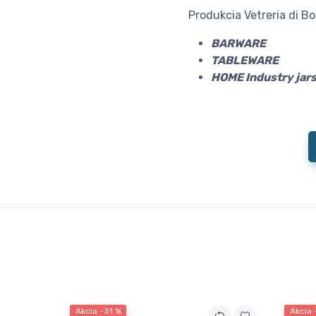
Produkcia Vetreria di B
BARWARE
TABLEWARE
HOME Industry jar
Akcia -31 %
Akcia 