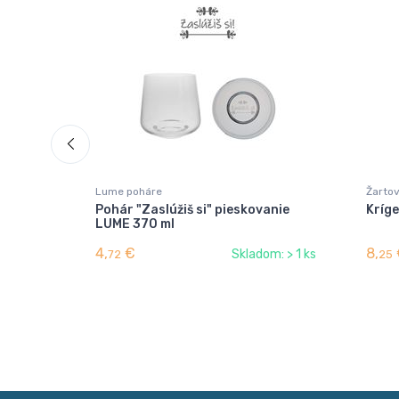
Lume poháre
Žarto
Pohár "Zaslúžiš si" pieskovanie
Kríge
LUME 370 ml
4,
€
8,
Skladom: > 1 ks
72
25