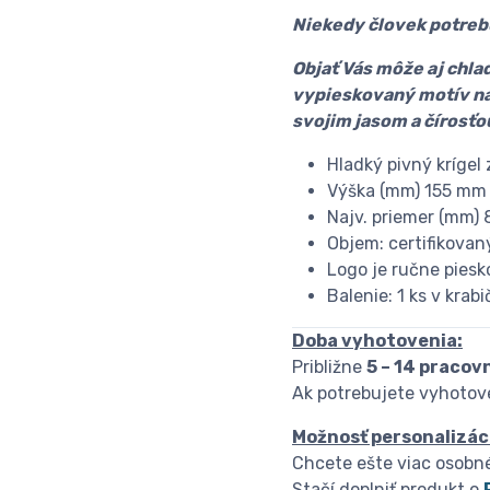
Niekedy človek potrebu
Objať Vás môže aj chla
vypieskovaný motív na 
svojim jasom a čírosťo
Hladký pivný krígel 
Výška (mm) 155 mm
Najv. priemer (mm)
Objem: certifikovaný 
Logo je ručne pies
Balenie: 1 ks v krabi
Doba vyhotovenia:
Približne
5 – 14 pracov
Ak potrebujete vyhotove
Možnosť personalizác
Chcete ešte viac osobn
Stačí doplniť produkt o