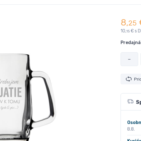
8,
25
10,
€ s 
15
Predajná
−
Pri
S
Osobn
8.8.