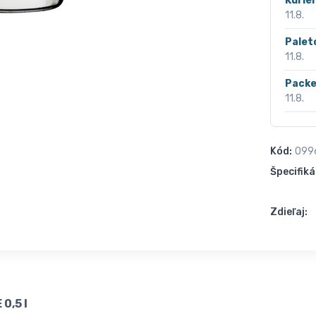
Kurié
11.8.
Palet
11.8.
Packe
11.8.
Kód:
099
Špecifiká
Zdieľaj:
0,5 l