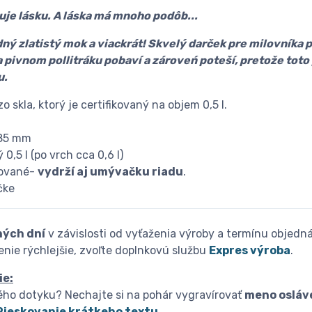
je lásku. A láska má mnoho podôb...
dný zlatistý mok a viackrát! Skvelý darček pre milovníka 
pivnom pollitráku pobaví a zároveń poteší, pretože toto 
u.
zo skla, ktorý je certifikovaný na objem 0,5 l.
 85 mm
0,5 l (po vrch cca 0,6 l)
kované-
vydrží aj umývačku riadu
.
čke
ných dní
v závislosti od vyťaženia výroby a termínu objedn
nie rýchlejšie, zvoľte doplnkovú službu
Expres výroba
.
ie:
ého dotyku? Nechajte si na pohár vygravírovať
meno osláv
Pieskovanie krátkeho textu
.