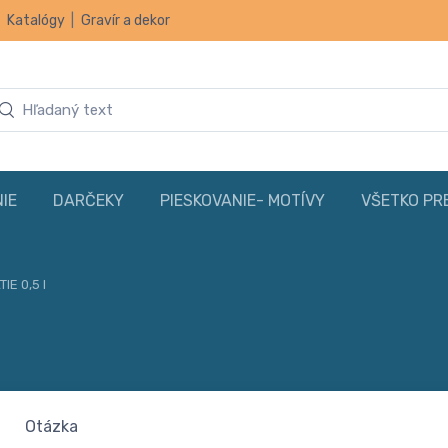
|
Katalógy
|
Gravír a dekor
IE
DARČEKY
PIESKOVANIE- MOTÍVY
VŠETKO PR
IE 0,5 l
Otázka