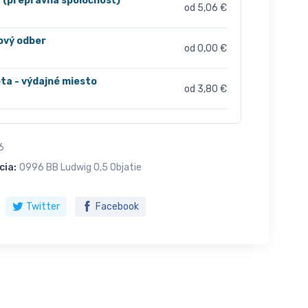
r (prepravná spoločnosť)
od 5,06 €
ový odber
od 0,00 €
ta - výdajné miesto
od 3,80 €
6
cia:
0996 BB Ludwig 0,5 Objatie
Twitter
Facebook