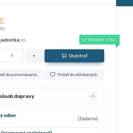
€
DPH
Skladom: > 1 ks
 jednotka:
ks
+
Objednať
dať do porovnávania
Pridať do obľúbených
pôsob dopravy
ý odber
(Zadarmo)