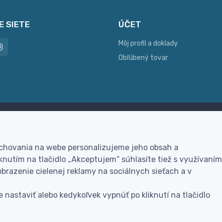
E SIETE
ÚČET
Môj profil a doklady
Obľúbený tovar
ac možností platby
Personalizácia
hla online platba, bankovým
Vyrobíme Vám vlastný ori
 chovania na webe personalizujeme jeho obsah a
vodom alebo na dobierku
darček
nutím na tlačidlo „Akceptujem“ súhlasíte tiež s využívaním
brazenie cielenej reklamy na sociálnych sieťach a v
 nastaviť alebo kedykoľvek vypnúť po kliknutí na tlačidlo