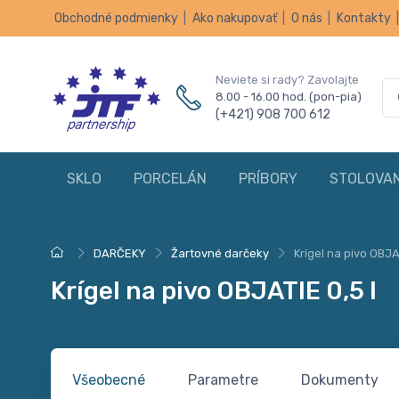
Obchodné podmienky
|
Ako nakupovať
|
O nás
|
Kontakty
Neviete si rady? Zavolajte
8.00 - 16.00 hod. (pon-pia)
(+421) 908 700 612
SKLO
PORCELÁN
PRÍBORY
STOLOVAN
DARČEKY
Žartovné darčeky
Krígel na pivo OBJAT
Krígel na pivo OBJATIE 0,5 l
Všeobecné
Parametre
Dokumenty