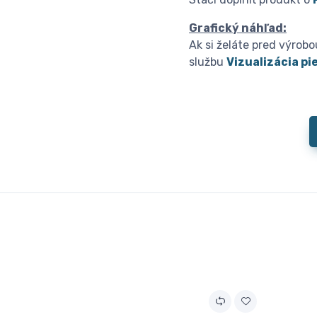
Grafický náhľad:
Ak si želáte pred výrob
službu
Vizualizácia p