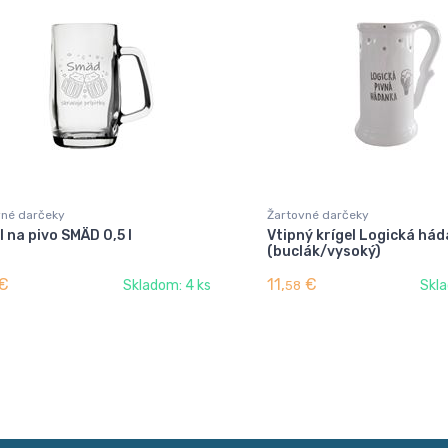
vné darčeky
Žartovné darčeky
l na pivo SMÄD 0,5 l
Vtipný krígel Logická há
(buclák/vysoký)
€
11,
€
Skladom: 4 ks
Skla
58