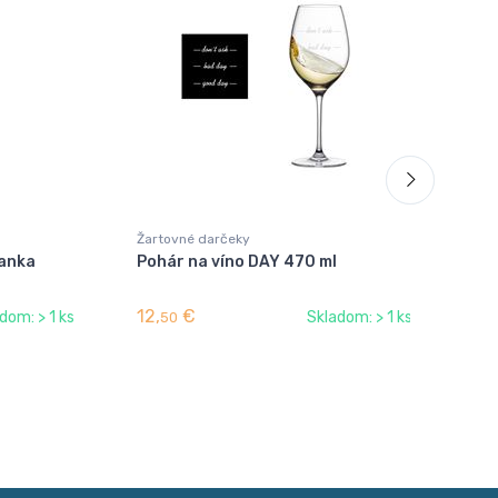
Žartovné darčeky
Žar
danka
Pohár na víno DAY 470 ml
Poh
12,
€
5,
dom: > 1 ks
Skladom: > 1 ks
50
0