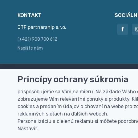
KONTAKT
SOCIÁLN
JTF partnership s.r.o.
(+421) 908 700 612
Napíšte nám
Princípy ochrany súkromia
Doprava zdarma
Vi
Doručenie k Vám domov zdarma od
Rýc
prispôsobujeme sa Vám na mieru. Na základe Vášho
100 EUR (bez DPH)
pre
zobrazujeme Vám relevantné ponuky a produkty. Klik
cookies a predaním údajov o chovaní na webe pro zo
reklamných sieťach na ďalších weboch.
Personalizáciu a cielenú reklamu si môžete podrobne
Nastaviť.