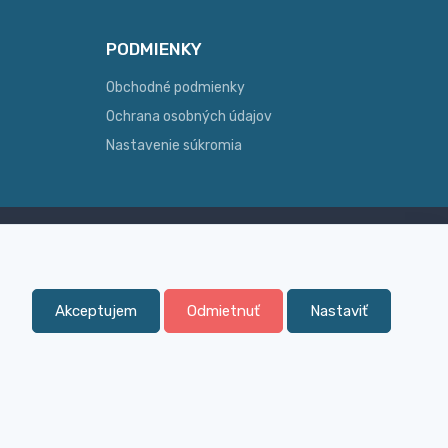
PODMIENKY
Obchodné podmienky
Ochrana osobných údajov
Nastavenie súkromia
Skúsenosť
ginálny
Široký sortiment, z ktorého Vám
pomôžeme vybrať
Akceptujem
Odmietnuť
Nastaviť