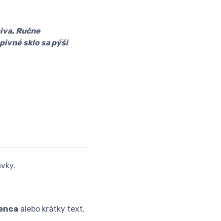
piva. Ručne
pivné sklo sa pýši
ávky.
enca
alebo krátky text.