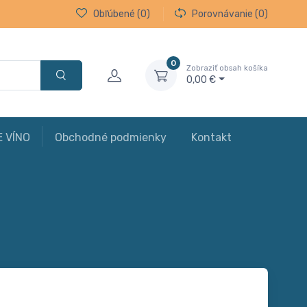
Obľúbené
(0)
Porovnávanie
(0)
0
Zobraziť obsah košíka
0,00 €
E VÍNO
Obchodné podmienky
Kontakt