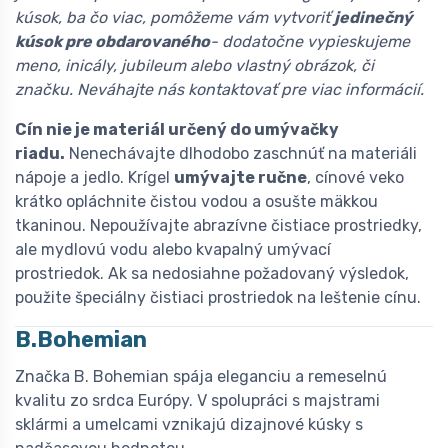
kúsok, ba čo viac, pomôžeme vám vytvoriť
jedinečný
kúsok pre obdarovaného
- dodatočne vypieskujeme
meno, inicály, jubileum alebo vlastný obrázok, či
značku. Neváhajte nás kontaktovať pre viac informácií.
Cín nie je materiál určený do umývačky
riadu.
Nenechávajte dlhodobo zaschnúť na materiáli
nápoje a jedlo. Krígel
umývajte ručne
, cínové veko
krátko opláchnite čistou vodou a osušte mäkkou
tkaninou. Nepoužívajte abrazívne čistiace prostriedky,
ale mydlovú vodu alebo kvapalný umývací
prostriedok. Ak sa nedosiahne požadovaný výsledok,
použite špeciálny čistiaci prostriedok na leštenie cínu.
B.Bohemian
Značka B. Bohemian spája eleganciu a remeselnú
kvalitu zo srdca Európy. V spolupráci s majstrami
sklármi a umelcami vznikajú dizajnové kúsky s