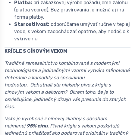
Platba:
pri zákazkovej výrobe požadujeme zálohu
(platba vopred). Bez gravírovania je možná aj iná
forma platby.
Starostlivosť:
odporúčame umývať ručne v teplej
vode, s vekom zaobchádzať opatrne, aby nedošlo k
vykriveniu
KRÍGLE S CÍNOVÝM VEKOM
Tradičné remeselníctvo kombinované s modernými
technológiami a jedinečnými vzormi vytvára rafinované
dekorácie a komodity so špeciálnou
hodnotou. Ochutnali ste niekedy pivo z krígla s
cínovým vekom a dekorom? Okrem toho, že je to
osviežujúce, jedinečný dizajn vás presunie do starých
čias.
Veko je vyrobené z cínovej zliatiny s obsahom
najmenej
95% cínu
. Pivné krígle s vekom poskytujú
jedinečnú príležitosť ako podarovať originálny tradičný