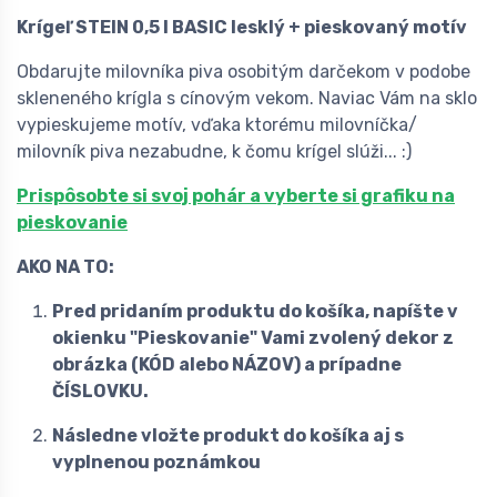
Krígeľ STEIN 0,5 l BASIC lesklý + pieskovaný motív
Obdarujte milovníka piva osobitým darčekom v podobe
skleneného krígla s cínovým vekom. Naviac Vám na sklo
vypieskujeme motív, vďaka ktorému milovníčka/
milovník piva nezabudne, k čomu krígel slúži... :)
Prispôsobte si svoj pohár a vyberte si grafiku na
pieskovanie
AKO NA TO:
Pred pridaním produktu do košíka, napíšte v
okienku "Pieskovanie"
Vami zvolený dekor z
obrázka (KÓD alebo NÁZOV) a prípadne
ČÍSLOVKU.
Následne vložte produkt do košíka aj s
vyplnenou poznámkou