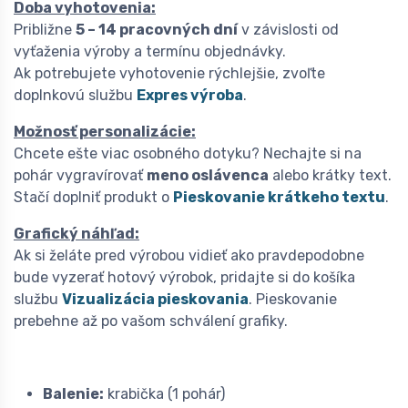
Doba vyhotovenia:
Približne
5 – 14 pracovných dní
v závislosti od
vyťaženia výroby a termínu objednávky.
Ak potrebujete vyhotovenie rýchlejšie, zvoľte
doplnkovú službu
Expres výroba
.
Možnosť personalizácie:
Chcete ešte viac osobného dotyku? Nechajte si na
pohár vygravírovať
meno oslávenca
alebo krátky text.
Stačí doplniť produkt o
Pieskovanie krátkeho textu
.
Grafický náhľad:
Ak si želáte pred výrobou vidieť ako pravdepodobne
bude vyzerať hotový výrobok, pridajte si do košíka
službu
Vizualizácia pieskovania
. Pieskovanie
prebehne až po vašom schválení grafiky.
Balenie:
krabička (1 pohár)