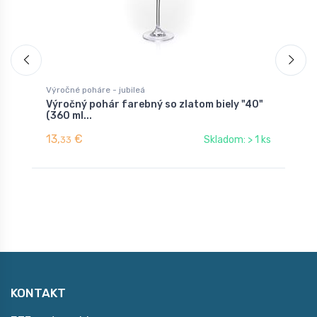
Výročné poháre - jubileá
V
Výročný pohár farebný so zlatom biely "40"
j
(360 ml...
13,
€
1
Skladom: > 1 ks
33
KONTAKT