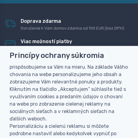
Doprava zdarma
Doručenie k Vám domov zdarma od 100 EUR (bez DPH)
Viac možností platby
Rýchla online platba, bankovým prevodom alebo na
Princípy ochrany súkromia
dobierku
prispôsobujeme sa Vám na mieru. Na základe Vášho
Personalizácia
chovania na webe personalizujeme jeho obsah a
Vyrobíme Vám vlastný originálny darček
zobrazujeme Vám relevantné ponuky a produkty.
Skúsenosť
Kliknutím na tlačidlo „Akceptujem“ súhlasíte tiež s
Široký sortiment, z ktorého Vám pomôžeme vybrať
využívaním cookies a predaním údajov o chovaní
na webe pro zobrazenie cielenej reklamy na
sociálnych sieťach a v reklamných sieťach na
ďalších weboch.
Personalizáciu a cielenú reklamu si môžete
podrobne nastaviť alebo kedykoľvek vypnúť po