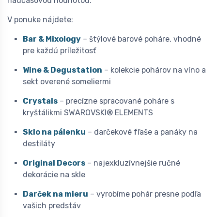
nadčasovou hodnotou.
V ponuke nájdete:
Bar & Mixology
– štýlové barové poháre, vhodné
pre každú príležitosť
Wine & Degustation
– kolekcie pohárov na víno a
sekt overené someliermi
Crystals
– precízne spracované poháre s
kryštálikmi SWAROVSKI® ELEMENTS
Sklo na pálenku
– darčekové fľaše a panáky na
destiláty
Original Decors
– najexkluzívnejšie ručné
dekorácie na skle
Darček na mieru
– vyrobíme pohár presne podľa
vašich predstáv