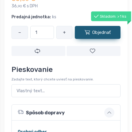
36,
€ s DPH
90
Skladom: > 1 ks
Predajná jednotka:
ks
−
+
Objednať
Pieskovanie
Zadajte text, ktorý chcete uviesť na pieskovanie.
Spôsob dopravy
Osobný odber