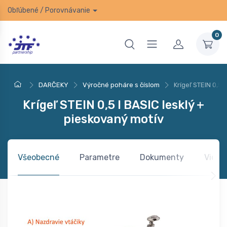
Obľúbené
/
Porovnávanie
0
DARČEKY
Výročné poháre s číslom
Krígeľ STEIN 0,5 
Krígeľ STEIN 0,5 l BASIC lesklý +
pieskovaný motív
Všeobecné
Parametre
Dokumenty
Video