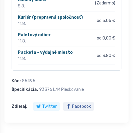
(Zadarmo)
8.8.
Kuriér (prepravná spoločnosť)
od 5,06 €
11.8.
Paletový odber
od 0,00 €
11.8.
Packeta - výdajné miesto
od 3,80 €
11.8.
Kód:
S5495
Špecifikácia:
93376 L/M Pieskovanie
Zdieľaj:
Twitter
Facebook