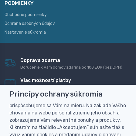
PODMIENKY
Obchodné podmienky
Ochrana osobných údajov
Nastavenie súkromia
Doprava zdarma
Doručenie k Vám domov zdarma od 100 EUR (bez DPH)
Viac možností platby
Rýchla online platba, bankovým prevodom alebo na
Princípy ochrany súkromia
dobierku
prispôsobujeme sa Vám na mieru. Na základe Vášho
Personalizácia
chovania na webe personalizujeme jeho obsah a
Vyrobíme Vám vlastný originálny darček
zobrazujeme Vám relevantné ponuky a produkty.
Skúsenosť
Kliknutím na tlačidlo „Akceptujem“ súhlasíte tiež s
Široký sortiment, z ktorého Vám pomôžeme vybrať
využívaním cookies a predaním údajov o chovaní