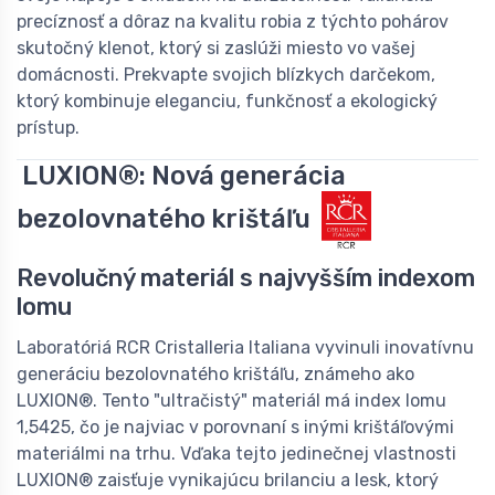
precíznosť a dôraz na kvalitu robia z týchto pohárov
skutočný klenot, ktorý si zaslúži miesto vo vašej
domácnosti. Prekvapte svojich blízkych darčekom,
ktorý kombinuje eleganciu, funkčnosť a ekologický
prístup.
LUXION®: Nová generácia
bezolovnatého krištáľu
Revolučný materiál s najvyšším indexom
lomu
Laboratóriá RCR Cristalleria Italiana vyvinuli inovatívnu
generáciu bezolovnatého krištáľu, známeho ako
LUXION®. Tento "ultračistý" materiál má index lomu
1,5425, čo je najviac v porovnaní s inými krištáľovými
materiálmi na trhu. Vďaka tejto jedinečnej vlastnosti
LUXION® zaisťuje vynikajúcu brilanciu a lesk, ktorý