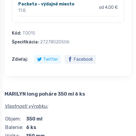
Packeta - výdajné miesto
od 4,00 €
11.8.
Kód:
T0015
Špecifikácia:
27278020506
Zdieľaj:
Twitter
Facebook
MARILYN long poháre 350 ml 6 ks
Vlastnosti výrobku:
Objem:
350 ml
Balenie:
6 ks
Výška:
150 mm