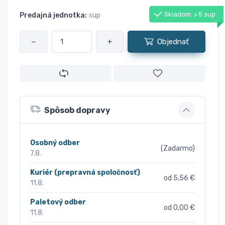
Skladom: > 5 sup
Predajná jednotka:
sup
−
+
Objednať
Spôsob dopravy
Osobný odber
(Zadarmo)
7.8.
Kuriér (prepravná spoločnosť)
od 5,56 €
11.8.
Paletový odber
od 0,00 €
11.8.