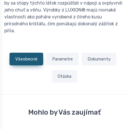
by sa stopy týchto látok rozpúšťali v nápoji a ovplyvnili
jeho chuť a vôňu. Výrobky z LUXION® majú rovnaké
vlastnosti ako poháre vyrobené z číreho kusu
prírodného krištáľu, čím ponúkajú dokonalý zážitok z
pitia.
Všeobecné
Parametre
Dokumenty
Otázka
Mohlo by Vás zaujímať