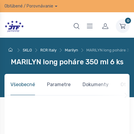
Obľúbené
/
Porovnávanie
0
SKLO
RCR Italy
Marilyn
MARILYN long poháre 350 
MARILYN long poháre 350 ml 6 ks
Všeobecné
Parametre
Dokumenty
Otázk