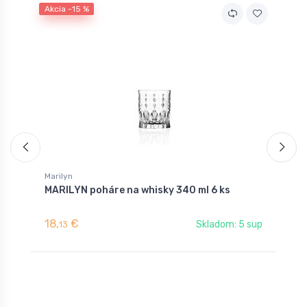
Akcia -15 %
A
Marilyn
M
MARILYN poháre na whisky 340 ml 6 ks
M
18,
€
2
Skladom: 5 sup
13