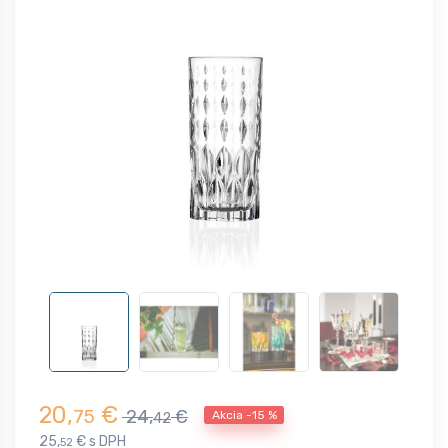
20,
€
75
24,
€
Akcia -15 %
42
25,
€ s DPH
52