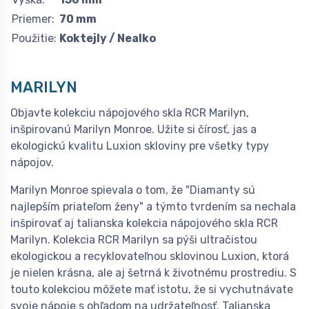
Priemer:
70 mm
Použitie:
Koktejly / Nealko
MARILYN
Objavte kolekciu nápojového skla RCR Marilyn,
inšpirovanú Marilyn Monroe. Užite si čírosť, jas a
ekologickú kvalitu Luxion skloviny pre všetky typy
nápojov.
Marilyn Monroe spievala o tom, že "Diamanty sú
najlepším priateľom ženy" a týmto tvrdením sa nechala
inšpirovať aj talianska kolekcia nápojového skla RCR
Marilyn. Kolekcia RCR Marilyn sa pýši ultračistou
ekologickou a recyklovateľnou sklovinou Luxion, ktorá
je nielen krásna, ale aj šetrná k životnému prostrediu. S
touto kolekciou môžete mať istotu, že si vychutnávate
svoje nápoje s ohľadom na udržateľnosť. Talianska