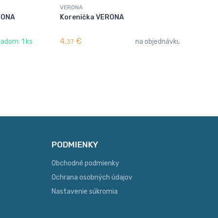
VERONA
VE
ERONA
Korenička VERONA
Ta
4,
€
7,
ladom: 1 ks
na objednávku
37
0
PODMIENKY
Obchodné podmienky
Ochrana osobných údajov
Nastavenie súkromia