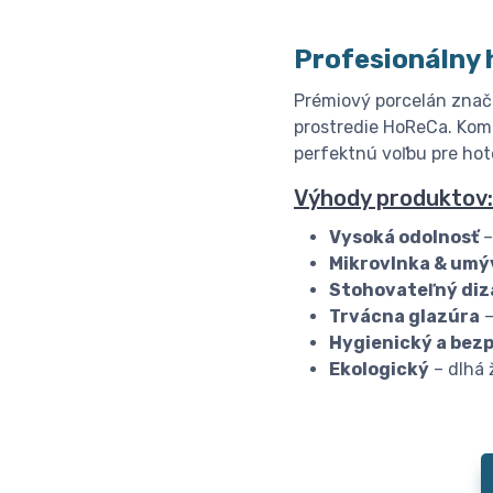
Profesionálny 
Prémiový porcelán znač
prostredie HoReCa. Komb
perfektnú voľbu pre hote
Výhody produktov:
Vysoká odolnosť
–
Mikrovlnka & umý
Stohovateľný diz
Trvácna glazúra
–
Hygienický a bez
Ekologický
– dlhá 