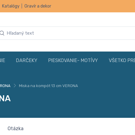
|
Katalógy
|
Gravír a dekor
IE
DARČEKY
PIESKOVANIE- MOTÍVY
VŠETKO PR
ERONA
Miska na kompót 13 cm VERONA
ONA
Otázka