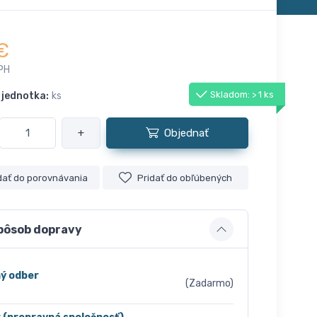
€
PH
Skladom: > 1 ks
 jednotka:
ks
+
Objednať
dať do porovnávania
Pridať do obľúbených
pôsob dopravy
ý odber
(Zadarmo)