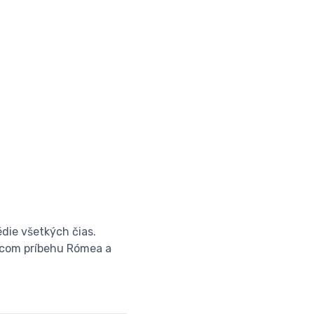
édie všetkých čias.
vúcom príbehu Rómea a