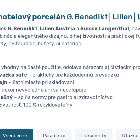
hotelový porcelán
G. Benedikt│Lilien
iek
G. Benedikt
,
Lilien Austria
a
Suisse Langenthal
, na
inácia elegantného dizajnu, dlhej životnosti a praktickej f
ly, reštaurácie, bufety, či catering.
 vhodný na časté použitie, odoláva nárazom aj čistiacim pr
vačka safe
– praktický pre každodennú prevádzku
ajn
– šetrí miesto pri skladovaní
 dekor nevybledne ani sa neodlupuje
pečný
– spĺňa normy pre gastro aj zdravotníctvo
životnosť, 100 % recyklovateľný
Všeobecné
Parametre
Dokumenty
Otázka