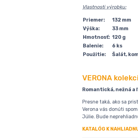
Vlastnosti výrobku:
Priemer:
132 mm
Výška:
33 mm
Hmotnosť:
120 g
Balenie:
6 ks
Použitie:
Šalát, ko
VERONA kolekc
Romantická, nežná a 
Presne taká, ako sa pris
Verona vás donúti spoma
Júlie. Bude neprehliadn
KATALÓG K NAHLIADN