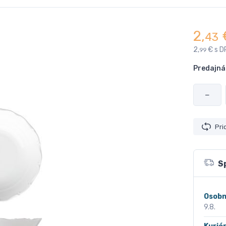
2,
43
2,
€ s D
99
Predajná
−
Pri
S
Osobn
9.8.