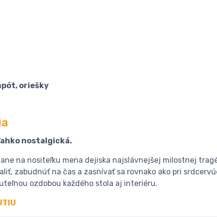
mpót, oriešky
ia
ľahko nostalgická.
tane na nositeľku mena dejiska najslávnejšej milostnej trag
liť, zabudnúť na čas a zasnívať sa rovnako ako pri srdcer
uteľnou ozdobou každého stola aj interiéru.
UTIU