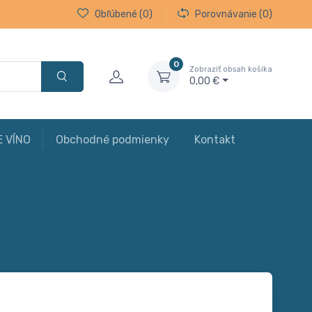
Obľúbené
(0)
Porovnávanie
(0)
0
Zobraziť obsah košíka
0,00 €
E VÍNO
Obchodné podmienky
Kontakt