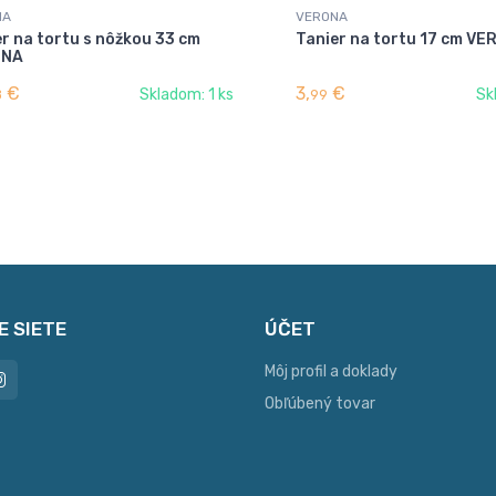
NA
VERONA
r na tortu s nôžkou 33 cm
Tanier na tortu 17 cm V
ONA
€
3,
€
Skladom: 1 ks
Sk
8
99
E SIETE
ÚČET
Môj profil a doklady
Obľúbený tovar