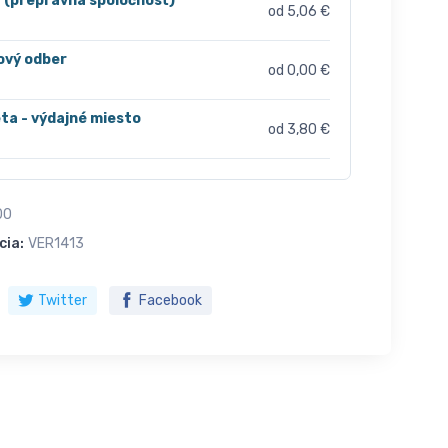
r (prepravná spoločnosť)
od 5,06 €
ový odber
od 0,00 €
ta - výdajné miesto
od 3,80 €
00
cia:
VER1413
Twitter
Facebook