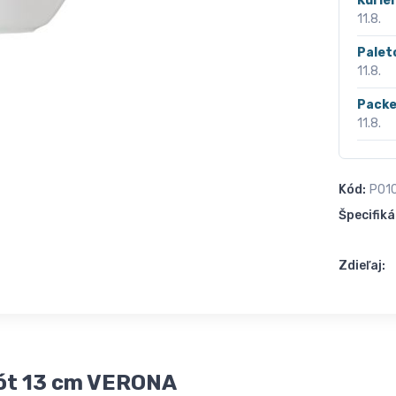
Kurié
11.8.
Palet
11.8.
Packe
11.8.
Kód:
P01
Špecifiká
Zdieľaj:
ót 13 cm VERONA