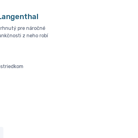
│Langenthal
vrhnutý pre náročné
unkčnosti z neho robí
ostriedkom