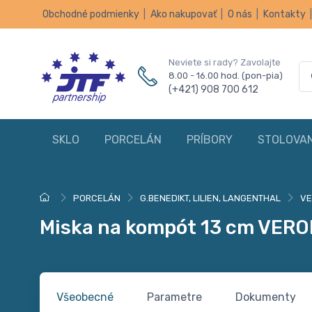
Obchodné podmienky
|
Ako nakupovať
|
O nás
|
Kontakty
Neviete si rady? Zavolajte
8.00 - 16.00 hod. (pon-pia)
(+421) 908 700 612
SKLO
PORCELÁN
PRÍBORY
STOLOVAN
PORCELÁN
G.BENEDIKT, LILIEN, LANGENTHAL
V
Miska na kompót 13 cm VER
Všeobecné
Parametre
Dokumenty