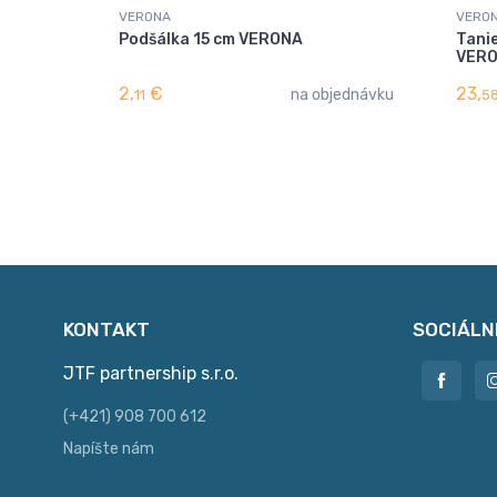
VERONA
VERO
Podšálka 15 cm VERONA
Tanie
VER
2,
€
23,
na objednávku
11
5
KONTAKT
SOCIÁLN
JTF partnership s.r.o.
(+421) 908 700 612
Napíšte nám