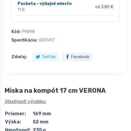
Packeta - výdajné miesto
od 3,80 €
11.8.
Kód:
P9898
Špecifikácia:
VER1417
Zdieľaj:
Twitter
Facebook
Miska na kompót 17 cm VERONA
Vlastnosti výrobku:
Priemer:
169 mm
Výška:
52 mm
Hmotnosť:
235 g