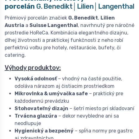
porcelán
G. Benedikt│Lilien│Langenthal
Prémiový porcelán značiek
G. Benedikt
,
Lilien
Austria
a
Suisse Langenthal
, navrhnutý pre náročné
prostredie HoReCa. Kombinácia elegantného dizajnu,
dlhej životnosti a praktickej funkčnosti z neho robí
perfektnú voľbu pre hotely, reštaurácie, bufety, či
catering.
Výhody produktov:
Vysoká odolnosť
– vhodný na časté použitie,
odoláva nárazom aj čistiacim prostriedkom
Mikrovlnka & umývačka safe
– praktický pre
každodennú prevádzku
Stohovateľný dizajn
– šetrí miesto pri skladovaní
Trvácna glazúra
– dekor nevybledne ani sa
neodlupuje
Hygienický a bezpečný
– spĺňa normy pre gastro
aj zdravotníctvo