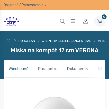
Obľúbené
/
Porovnávanie
0
PORCELÁN
G.BENEDIKT, LILIEN, LANGENTHAL
VERON
Miska na kompót 17 cm VERONA
Všeobecné
Parametre
Dokumenty
Otázk