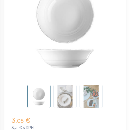
3,
€
05
3,
€ s DPH
75