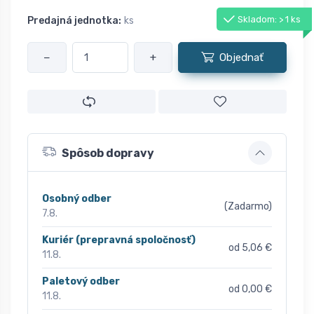
Skladom: > 1 ks
Predajná jednotka:
ks
−
+
Objednať
Spôsob dopravy
Osobný odber
(Zadarmo)
7.8.
Kuriér (prepravná spoločnosť)
od 5,06 €
11.8.
Paletový odber
od 0,00 €
11.8.