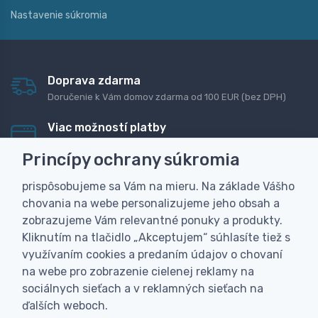
Nastavenie súkromia
Doprava zdarma
Doručenie k Vám domov zdarma od 100 EUR (bez DPH)
Viac možností platby
Rýchla online platba, bankovým prevodom alebo na
Princípy ochrany súkromia
dobierku
prispôsobujeme sa Vám na mieru. Na základe Vášho
Personalizácia
chovania na webe personalizujeme jeho obsah a
Vyrobíme Vám vlastný originálny darček
zobrazujeme Vám relevantné ponuky a produkty.
Skúsenosť
Kliknutím na tlačidlo „Akceptujem“ súhlasíte tiež s
Široký sortiment, z ktorého Vám pomôžeme vybrať
využívaním cookies a predaním údajov o chovaní
na webe pro zobrazenie cielenej reklamy na
sociálnych sieťach a v reklamných sieťach na
ďalších weboch.