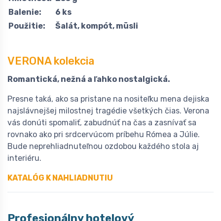
Balenie:
6 ks
Použitie:
Šalát, kompót, müsli
VERONA kolekcia
Romantická, nežná a ľahko nostalgická.
Presne taká, ako sa pristane na nositeľku mena dejiska
najslávnejšej milostnej tragédie všetkých čias. Verona
vás donúti spomaliť, zabudnúť na čas a zasnívať sa
rovnako ako pri srdcervúcom príbehu Rómea a Júlie.
Bude neprehliadnuteľnou ozdobou každého stola aj
interiéru.
KATALÓG K NAHLIADNUTIU
Profesionálny hotelový