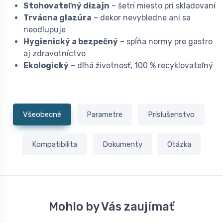
Stohovateľný dizajn
– šetrí miesto pri skladovaní
Trvácna glazúra
– dekor nevybledne ani sa
neodlupuje
Hygienický a bezpečný
– spĺňa normy pre gastro
aj zdravotníctvo
Ekologický
– dlhá životnosť, 100 % recyklovateľný
Všeobecné
Parametre
Príslušenstvo
Kompatibilita
Dokumenty
Otázka
Mohlo by Vás zaujímať