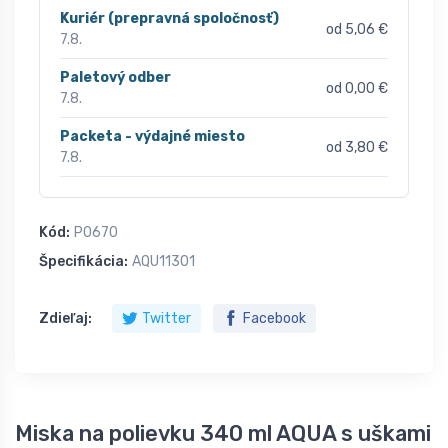
Kuriér (prepravná spoločnosť)
od 5,06 €
7.8.
Paletový odber
od 0,00 €
7.8.
Packeta - výdajné miesto
od 3,80 €
7.8.
Kód:
P0670
Špecifikácia:
AQU11301
Zdieľaj:
Twitter
Facebook
Miska na polievku 340 ml AQUA s uškami