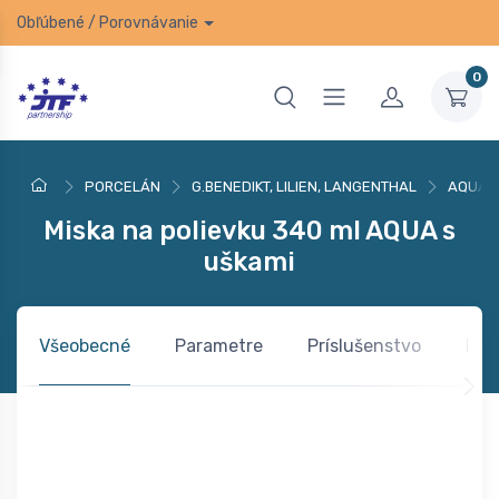
Obľúbené
/
Porovnávanie
0
PORCELÁN
G.BENEDIKT, LILIEN, LANGENTHAL
AQUA
Miska na polievku 340 ml AQUA s
uškami
Všeobecné
Parametre
Príslušenstvo
Kom