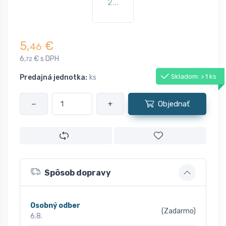
2...
5,
€
46
6,
€ s DPH
72
Skladom: > 1 ks
Predajná jednotka:
ks
−
+
Objednať
Spôsob dopravy
Osobný odber
(Zadarmo)
6.8.