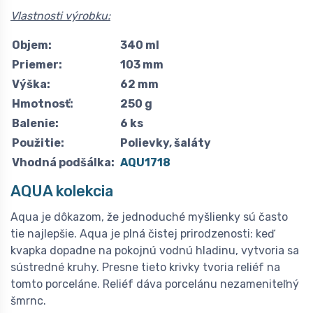
Vlastnosti výrobku:
Objem:
340 ml
Priemer:
103 mm
Výška:
62 mm
Hmotnosť:
250 g
Balenie:
6 ks
Použitie:
Polievky, šaláty
Vhodná podšálka:
AQU1718
AQUA kolekcia
Aqua je dôkazom, že jednoduché myšlienky sú často
tie najlepšie. Aqua je plná čistej prirodzenosti: keď
kvapka dopadne na pokojnú vodnú hladinu, vytvoria sa
sústredné kruhy. Presne tieto krivky tvoria reliéf na
tomto porceláne. Reliéf dáva porcelánu nezameniteľný
šmrnc.