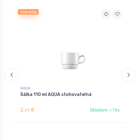
Výpredaj
AQUA
A
Šálka 110 ml AQUA stohovateľná
T
2,
€
6
Skladom: > 1 ks
93