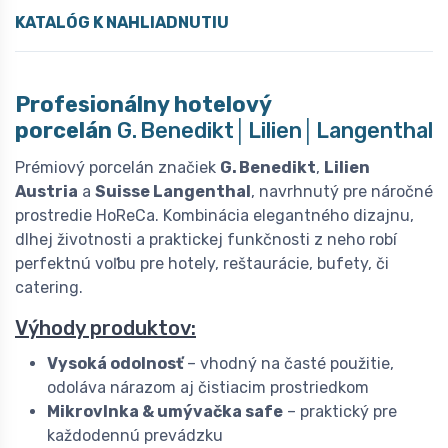
KATALÓG K NAHLIADNUTIU
Profesionálny hotelový
porcelán
G. Benedikt│Lilien│Langenthal
Prémiový porcelán značiek
G. Benedikt
,
Lilien
Austria
a
Suisse Langenthal
, navrhnutý pre náročné
prostredie HoReCa. Kombinácia elegantného dizajnu,
dlhej životnosti a praktickej funkčnosti z neho robí
perfektnú voľbu pre hotely, reštaurácie, bufety, či
catering.
Výhody produktov:
Vysoká odolnosť
– vhodný na časté použitie,
odoláva nárazom aj čistiacim prostriedkom
Mikrovlnka & umývačka safe
– praktický pre
každodennú prevádzku