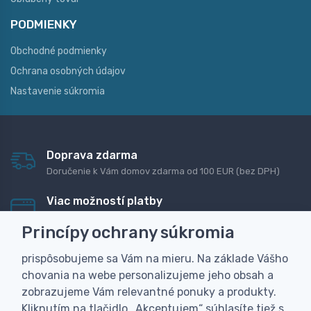
PODMIENKY
Obchodné podmienky
Ochrana osobných údajov
Nastavenie súkromia
Doprava zdarma
Doručenie k Vám domov zdarma od 100 EUR (bez DPH)
Viac možností platby
Rýchla online platba, bankovým prevodom alebo na
Princípy ochrany súkromia
dobierku
prispôsobujeme sa Vám na mieru. Na základe Vášho
Personalizácia
chovania na webe personalizujeme jeho obsah a
Vyrobíme Vám vlastný originálny darček
zobrazujeme Vám relevantné ponuky a produkty.
Skúsenosť
Kliknutím na tlačidlo „Akceptujem“ súhlasíte tiež s