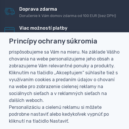
Doprava zdarma
Doručenie k Vám domov zdarma od 100 EUR (bez DPH)
Viac možností platby
Rýchla online platba, bankovým prevodom alebo na
Princípy ochrany súkromia
dobierku
prispôsobujeme sa Vám na mieru. Na základe Vášho
Personalizácia
chovania na webe personalizujeme jeho obsah a
Vyrobíme Vám vlastný originálny darček
zobrazujeme Vám relevantné ponuky a produkty.
Skúsenosť
Kliknutím na tlačidlo „Akceptujem“ súhlasíte tiež s
Široký sortiment, z ktorého Vám pomôžeme vybrať
využívaním cookies a predaním údajov o chovaní
na webe pro zobrazenie cielenej reklamy na
sociálnych sieťach a v reklamných sieťach na
ďalších weboch.
Personalizáciu a cielenú reklamu si môžete
podrobne nastaviť alebo kedykoľvek vypnúť po
kliknutí na tlačidlo Nastaviť.