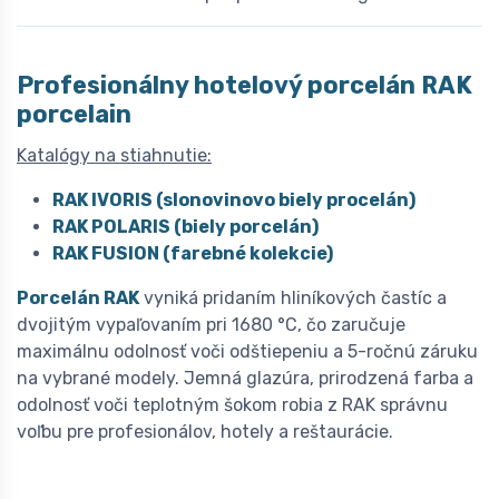
Profesionálny hotelový porcelán
R
AK
porcelain
Katalógy na stiahnutie:
RAK IVORIS (slonovinovo biely procelán)
RAK POLARIS (biely porcelán)
RAK FUSION (farebné kolekcie)
Porcelán RAK
vyniká pridaním hliníkových častíc a
dvojitým vypaľovaním pri 1680 °C, čo zaručuje
maximálnu odolnosť voči odštiepeniu a 5-ročnú záruku
na vybrané modely. Jemná glazúra, prirodzená farba a
odolnosť voči teplotným šokom robia z RAK správnu
voľbu pre profesionálov, hotely a reštaurácie.