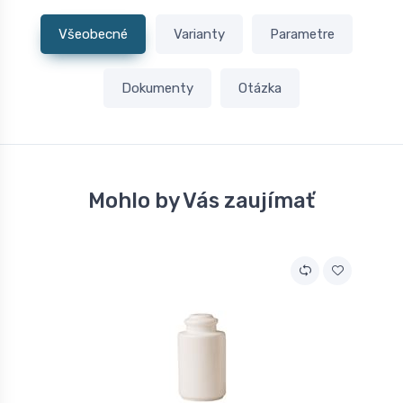
Všeobecné
Varianty
Parametre
Dokumenty
Otázka
Mohlo by Vás zaujímať
A