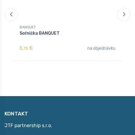
BANQUET
B
Soľnička BANQUET
T
z
5,
€
4
na objednávku
75
KONTAKT
JTF partnership s.r.o.