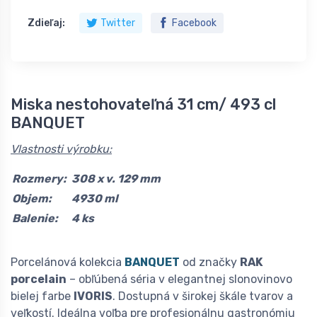
Zdieľaj:
Twitter
Facebook
Miska nestohovateľná 31 cm/ 493 cl
BANQUET
Vlastnosti výrobku:
Rozmery:
308 x v. 129 mm
Objem:
4930 ml
Balenie:
4 ks
Porcelánová kolekcia
BANQUET
od značky
RAK
porcelain
– obľúbená séria v elegantnej slonovinovo
bielej farbe
IVORIS
. Dostupná v širokej škále tvarov a
veľkostí. Ideálna voľba pre profesionálnu gastronómiu