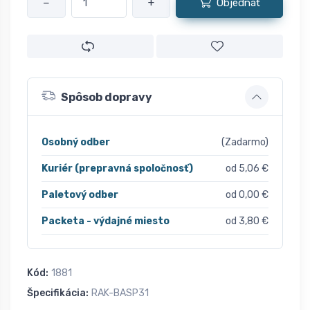
−
+
Objednať
Spôsob dopravy
Osobný odber
(Zadarmo)
Kuriér (prepravná spoločnosť)
od 5,06 €
Paletový odber
od 0,00 €
Packeta - výdajné miesto
od 3,80 €
Kód:
1881
Špecifikácia:
RAK-BASP31