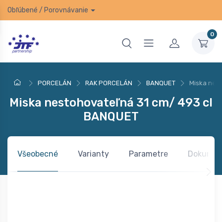
Obľúbené
/
Porovnávanie
0
PORCELÁN
RAK PORCELÁN
BANQUET
Miska nes
Miska nestohovateľná 31 cm/ 493 cl
BANQUET
Všeobecné
Varianty
Parametre
Dokumen