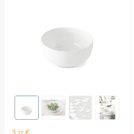
3,
€
17