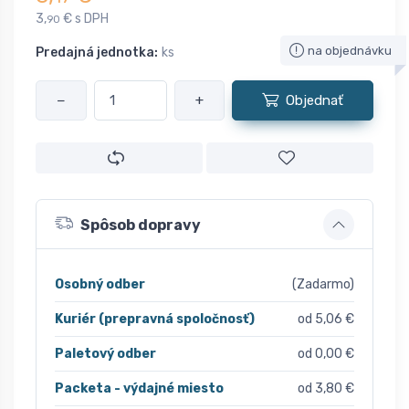
3,
€ s DPH
90
na objednávku
Predajná jednotka:
ks
−
+
Objednať
Spôsob dopravy
Osobný odber
(Zadarmo)
Kuriér (prepravná spoločnosť)
od 5,06 €
Paletový odber
od 0,00 €
Packeta - výdajné miesto
od 3,80 €