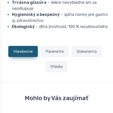
Trvácna glazúra
– dekor nevybledne ani sa
neodlupuje
Hygienický a bezpečný
– spĺňa normy pre gastro
aj zdravotníctvo
Ekologický
– dlhá životnosť, 100 % recyklovateľný
Všeobecné
Parametre
Dokumenty
Otázka
Mohlo by Vás zaujímať