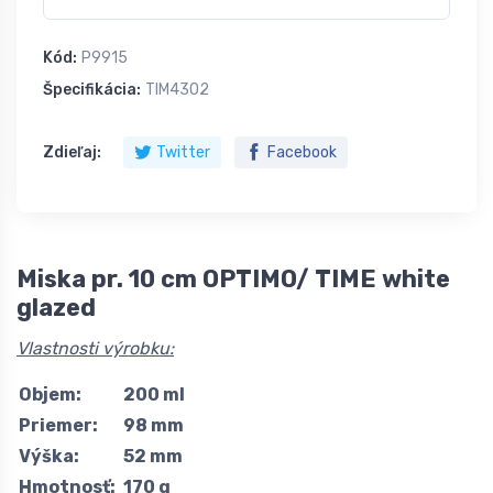
Kód:
P9915
Špecifikácia:
TIM4302
Zdieľaj:
Twitter
Facebook
Miska pr. 10 cm OPTIMO/ TIME white
glazed
Vlastnosti výrobku:
Objem:
200 ml
Priemer:
98 mm
Výška:
52 mm
Hmotnosť:
170 g