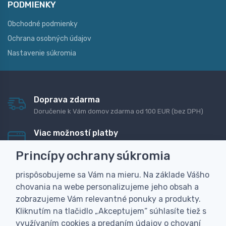
PODMIENKY
Obchodné podmienky
Ochrana osobných údajov
Nastavenie súkromia
Doprava zdarma
Doručenie k Vám domov zdarma od 100 EUR (bez DPH)
Viac možností platby
Rýchla online platba, bankovým prevodom alebo na
Princípy ochrany súkromia
dobierku
prispôsobujeme sa Vám na mieru. Na základe Vášho
Personalizácia
chovania na webe personalizujeme jeho obsah a
Vyrobíme Vám vlastný originálny darček
zobrazujeme Vám relevantné ponuky a produkty.
Skúsenosť
Kliknutím na tlačidlo „Akceptujem“ súhlasíte tiež s
Široký sortiment, z ktorého Vám pomôžeme vybrať
využívaním cookies a predaním údajov o chovaní