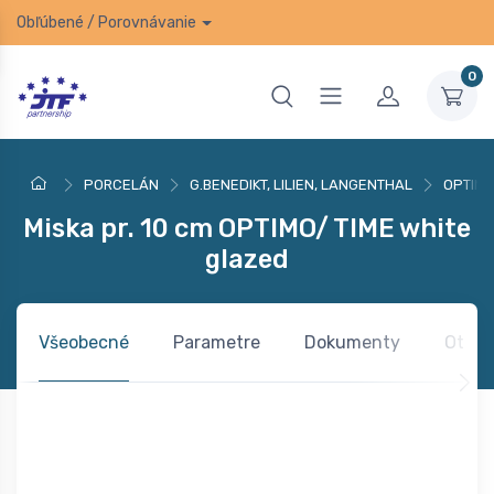
Obľúbené
/
Porovnávanie
0
PORCELÁN
G.BENEDIKT, LILIEN, LANGENTHAL
OPTIM
Miska pr. 10 cm OPTIMO/ TIME white
glazed
Všeobecné
Parametre
Dokumenty
Otázk