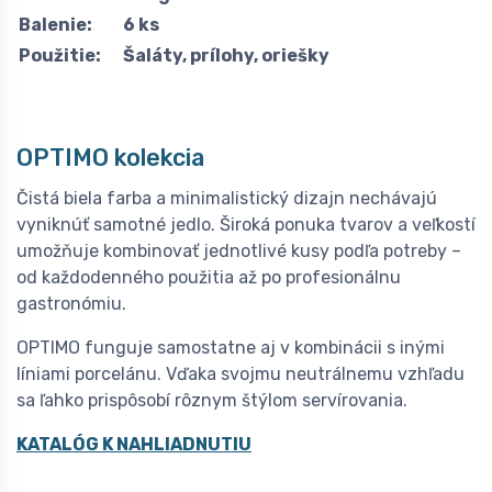
Balenie:
6 ks
Použitie:
Šaláty, prílohy, oriešky
OPTIMO kolekcia
Čistá biela farba a minimalistický dizajn nechávajú
vyniknúť samotné jedlo. Široká ponuka tvarov a veľkostí
umožňuje kombinovať jednotlivé kusy podľa potreby –
od každodenného použitia až po profesionálnu
gastronómiu.
OPTIMO funguje samostatne aj v kombinácii s inými
líniami porcelánu. Vďaka svojmu neutrálnemu vzhľadu
sa ľahko prispôsobí rôznym štýlom servírovania.
KATALÓG K NAHLIADNUTIU