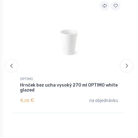
OPTIMO
O
Hrnček bez ucha vysoký 270 ml OPTIMO white
T
glazed
w
4,
€
2
na objednávku
08