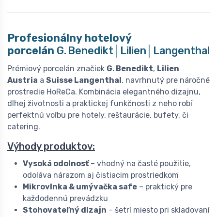
Profesionálny hotelový
porcelán
G. Benedikt│Lilien│Langenthal
Prémiový porcelán značiek
G. Benedikt
,
Lilien
Austria
a
Suisse Langenthal
, navrhnutý pre náročné
prostredie HoReCa. Kombinácia elegantného dizajnu,
dlhej životnosti a praktickej funkčnosti z neho robí
perfektnú voľbu pre hotely, reštaurácie, bufety, či
catering.
Výhody produktov:
Vysoká odolnosť
– vhodný na časté použitie,
odoláva nárazom aj čistiacim prostriedkom
Mikrovlnka & umývačka safe
– praktický pre
každodennú prevádzku
Stohovateľný dizajn
– šetrí miesto pri skladovaní