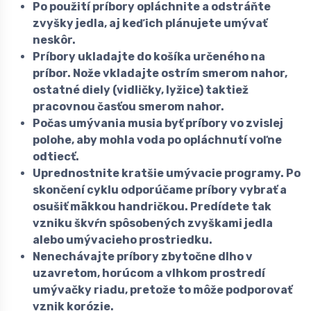
Po použití príbory opláchnite a odstráňte
zvyšky jedla, aj keď ich plánujete umývať
neskôr.
Príbory ukladajte do košíka určeného na
príbor. Nože vkladajte ostrím smerom nahor,
ostatné diely (vidličky, lyžice) taktiež
pracovnou časťou smerom nahor.
Počas umývania musia byť príbory vo zvislej
polohe, aby mohla voda po opláchnutí voľne
odtiecť.
Uprednostnite kratšie umývacie programy. Po
skončení cyklu odporúčame príbory vybrať a
osušiť mäkkou handričkou. Predídete tak
vzniku škvŕn spôsobených zvyškami jedla
alebo umývacieho prostriedku.
Nenechávajte príbory zbytočne dlho v
uzavretom, horúcom a vlhkom prostredí
umývačky riadu, pretože to môže podporovať
vznik korózie.