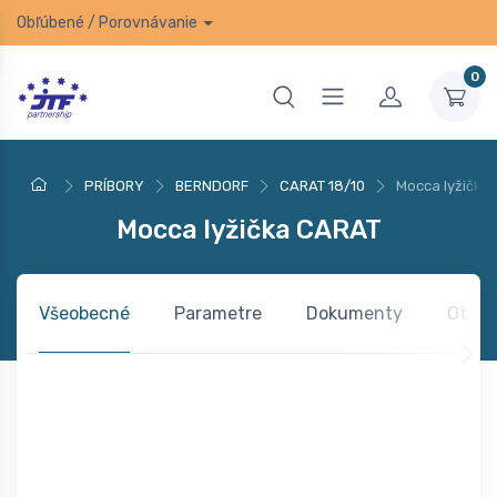
Obľúbené
/
Porovnávanie
0
PRÍBORY
BERNDORF
CARAT 18/10
Mocca lyžička
Mocca lyžička CARAT
Všeobecné
Parametre
Dokumenty
Otázk