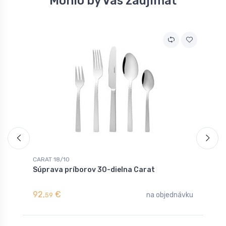
Mohlo by Vás zaujímať
CARAT 18/10
C
Súprava príborov 30-dielna Carat
L
92,
€
3
na objednávku
59