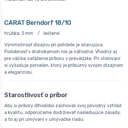
CARAT Berndorf 18/10
hrúbka: 3 mm / leštené
Výnimočnosť dizajnu pri pohľade je očarujúca.
Podobnosť s drahokamom nie je náhodná. Vhodný aj
pre väčšie zaťaženie príboru v prevádzke. Pri stolovaní
si vyžaduje porcelán, ktorý je príbuzný svojim dizajnom
a eleganciou.
Starostlivosť o príbor
Aby si príbory dlhodobo zachovali svoj pôvodný vzhľad
a kvalitu, odporúčame dodržiavať nasledujúce zásady,
a to aj pri umývaní v umývačke riadu: