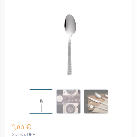
1,
€
80
2,
€ s DPH
21