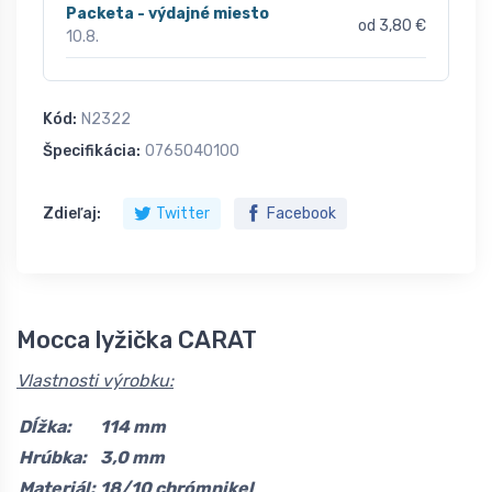
Packeta - výdajné miesto
od 3,80 €
10.8.
Kód:
N2322
Špecifikácia:
0765040100
Zdieľaj:
Twitter
Facebook
Mocca lyžička CARAT
Vlastnosti výrobku:
Dĺžka:
114 mm
Hrúbka:
3,0 mm
Materiál:
18/10 chrómnikel