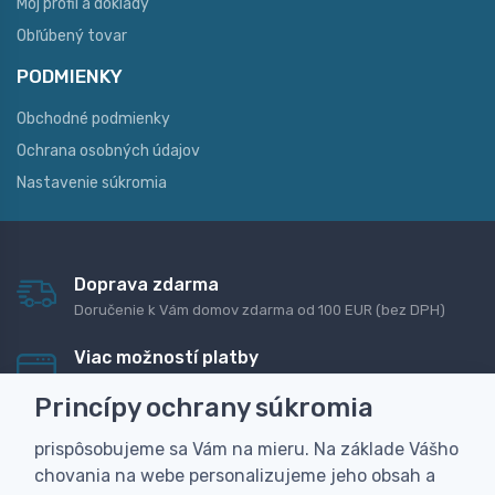
Môj profil a doklady
Obľúbený tovar
PODMIENKY
Obchodné podmienky
Ochrana osobných údajov
Nastavenie súkromia
Doprava zdarma
Doručenie k Vám domov zdarma od 100 EUR (bez DPH)
Viac možností platby
Rýchla online platba, bankovým prevodom alebo na
Princípy ochrany súkromia
dobierku
prispôsobujeme sa Vám na mieru. Na základe Vášho
Personalizácia
chovania na webe personalizujeme jeho obsah a
Vyrobíme Vám vlastný originálny darček