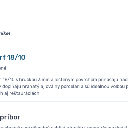
ikel
f 18/10
ené
f 18/10 s hrúbkou 3 mm a lešteným povrchom prinášajú nad
y dopĺňajú hranatý aj oválny porcelán a sú ideálnou voľbou p
h aj reštauráciách.
 príbor
 zachovali svoj pôvodný vzhľad a kvalitu, odporúčame dodrž