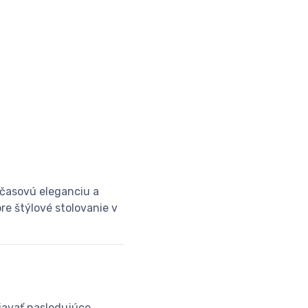
časovú eleganciu a
re štýlové stolovanie v
iavať nasledujúce