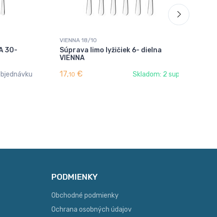
VIENNA 18/10
VIE
A 30-
Súprava limo lyžičiek 6- dielna
Ly
VIENNA
17,
€
7,
objednávku
Skladom: 2 sup
10
3
PODMIENKY
Obchodné podmienky
Ochrana osobných údajov