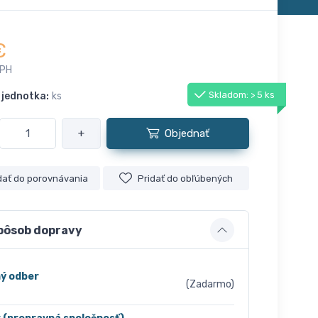
€
DPH
Skladom: > 5 ks
 jednotka:
ks
+
Objednať
dať do porovnávania
Pridať do obľúbených
pôsob dopravy
ý odber
(Zadarmo)