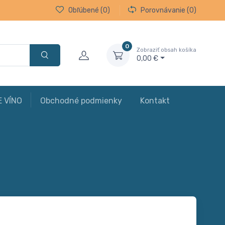
Obľúbené
(0)
Porovnávanie
(0)
0
Zobraziť obsah košíka
0,00 €
E VÍNO
Obchodné podmienky
Kontakt