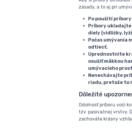
zásady, a to aj pri umý
Po použití príbory
Príbory ukladajte
diely (vidličky, l
Počas umývania mu
odtiecť.
Uprednostnite kr
osušiť mäkkou han
umývacieho prost
Nenechávajte prí
riadu, pretože to
Dôležité upozorne
Odolnosť príboru voči k
tzv. pasivačnej vrstvy.
zachováte krásny vzhľad