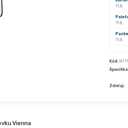
Kurié
11.8.
Palet
11.8.
Packe
11.8.
Kód:
N77
Špecifiká
Zdieľaj:
evku Vienna