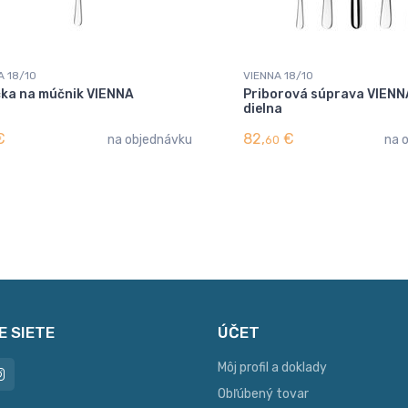
A 18/10
VIENNA 18/10
čka na múčnik VIENNA
Priborová súprava VIENN
dielna
€
82,
€
na objednávku
na 
60
E SIETE
ÚČET
Môj profil a doklady
Obľúbený tovar