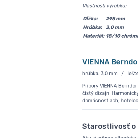
Vlastnosti výrobku:
Dĺžka:
295 mm
Hrúbka:
3,0 mm
Materiál:
18/10 chrómn
VIENNA Berndor
hrúbka: 3,0 mm / lešt
Príbory VIENNA Berndor
čistý dizajn. Harmonick
domácnostiach, hoteloc
Starostlivosť o
Aby si príbory dlhodobo