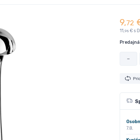
9,
72
11,
€ s 
96
Predajná
−
Pri
S
Osobn
7.8.