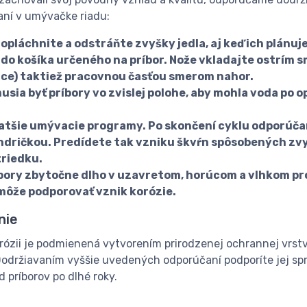
vaní v umývačke riadu:
 opláchnite a odstráňte zvyšky jedla, aj keď ich plánu
 do košíka určeného na príbor. Nože vkladajte ostrím 
yžice) taktiež pracovnou časťou smerom nahor.
sia byť príbory vo zvislej polohe, aby mohla voda po o
atšie umývacie programy. Po skončení cyklu odporúčam
dričkou. Predídete tak vzniku škvŕn spôsobených zvy
riedku.
bory zbytočne dlho v uzavretom, horúcom a vlhkom p
 môže podporovať vznik korózie.
nie
orózii je podmienená vytvorením prirodzenej ochrannej vrst
 Dodržiavaním vyššie uvedených odporúčaní podporíte jej sp
 príborov po dlhé roky.