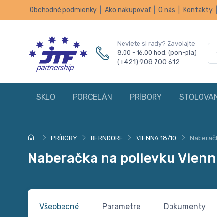
Obchodné podmienky
|
Ako nakupovať
|
O nás
|
Kontakty
Neviete si rady? Zavolajte
8.00 - 16.00 hod. (pon-pia)
(+421) 908 700 612
SKLO
PORCELÁN
PRÍBORY
STOLOVAN
PRÍBORY
BERNDORF
VIENNA 18/10
Naberačk
Naberačka na polievku Vienn
Všeobecné
Parametre
Dokumenty