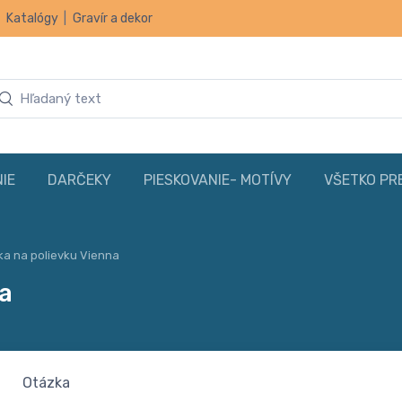
|
Katalógy
|
Gravír a dekor
IE
DARČEKY
PIESKOVANIE- MOTÍVY
VŠETKO PR
a na polievku Vienna
a
Otázka