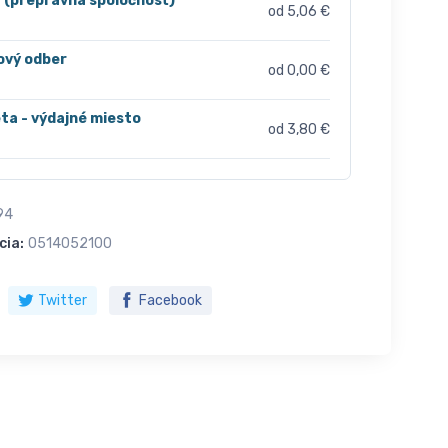
r (prepravná spoločnosť)
od 5,06 €
ový odber
od 0,00 €
ta - výdajné miesto
od 3,80 €
94
cia:
0514052100
Twitter
Facebook