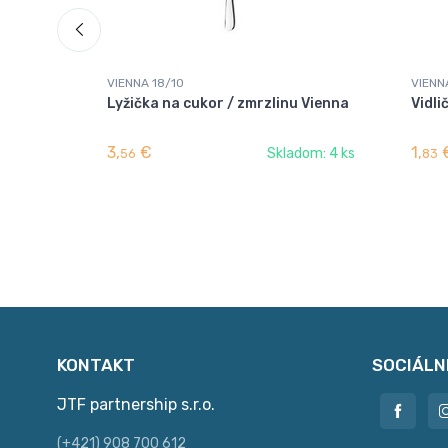
VIENNA 18/10
VIENN
Lyžička na cukor / zmrzlinu Vienna
Vidli
3,
€
1,
Skladom: 4 ks
56
83
KONTAKT
SOCIÁLN
JTF partnership s.r.o.
(+421) 908 700 612