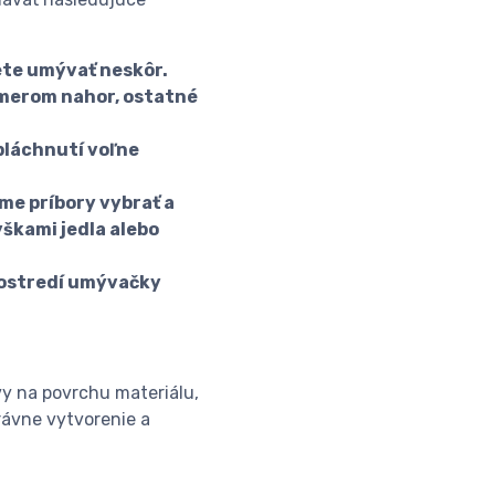
jete umývať neskôr.
smerom nahor, ostatné
pláchnutí voľne
e príbory vybrať a
škami jedla alebo
rostredí umývačky
vy na povrchu materiálu,
rávne vytvorenie a