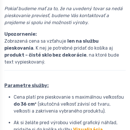
Pokiaľ budeme mať za to, že na uvedený tovar sa nedá
pieskovanie previesť, budeme Vás kontaktovať a
prejdeme si spolu iné možnosti výroby.
Upozornenie:
Zobrazená cena sa vzťahuje
len na službu
pieskovania
. K nej je potrebné pridať do košíka aj
produkt – čisté sklo bez dekorácie
, na ktoré bude
text vypieskovaný.
Parametre služby:
Cena platí pre pieskovanie s maximálnou veľkosťou
do 36 cm²
(skutočná veľkosť závisí od tvaru,
veľkosti a zakrivenia vybraného produktu).
Ak si želáte pred výrobou vidieť grafický náhľad,
pridajte si do košíka službu
Vizualizácia