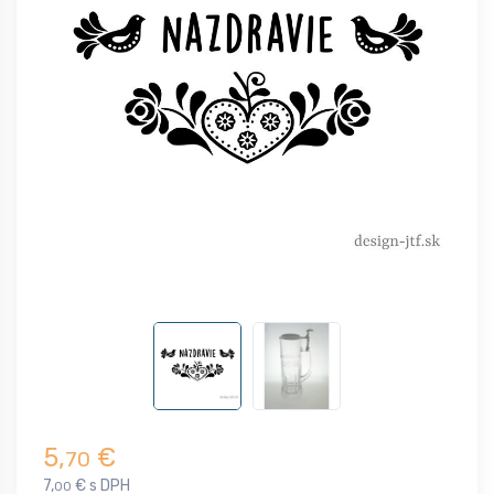
5,
€
70
7,
€ s DPH
00