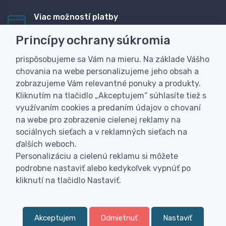
Viac možností platby
Rýchla online platba, bankovým prevodom alebo na
Princípy ochrany súkromia
dobierku
prispôsobujeme sa Vám na mieru. Na základe Vášho
Personalizácia
chovania na webe personalizujeme jeho obsah a
Vyrobíme Vám vlastný originálny darček
zobrazujeme Vám relevantné ponuky a produkty.
Skúsenosť
Kliknutím na tlačidlo „Akceptujem“ súhlasíte tiež s
Široký sortiment, z ktorého Vám pomôžeme vybrať
využívaním cookies a predaním údajov o chovaní
na webe pro zobrazenie cielenej reklamy na
sociálnych sieťach a v reklamných sieťach na
ďalších weboch.
Personalizáciu a cielenú reklamu si môžete
podrobne nastaviť alebo kedykoľvek vypnúť po
kliknutí na tlačidlo Nastaviť.
Akceptujem
Odmietnuť
Nastaviť