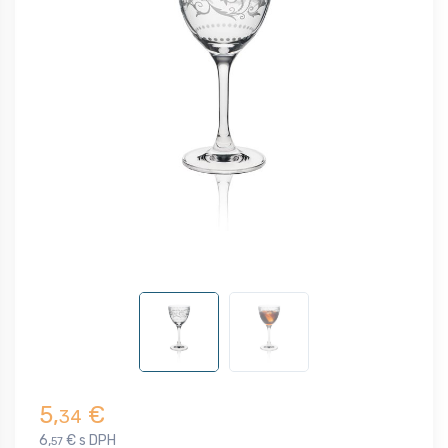
5,
€
34
6,
€ s DPH
57