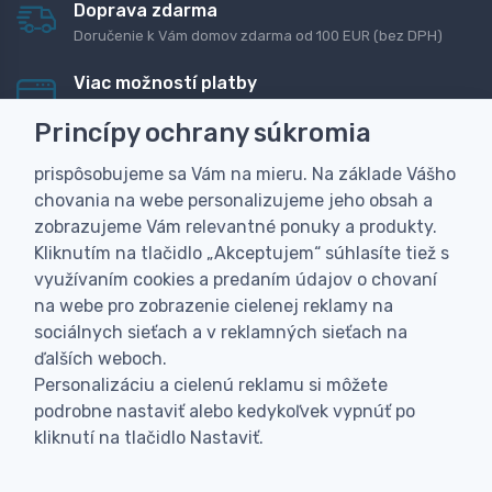
Doprava zdarma
Doručenie k Vám domov zdarma od 100 EUR (bez DPH)
Viac možností platby
Rýchla online platba, bankovým prevodom alebo na
Princípy ochrany súkromia
dobierku
prispôsobujeme sa Vám na mieru. Na základe Vášho
Personalizácia
chovania na webe personalizujeme jeho obsah a
Vyrobíme Vám vlastný originálny darček
zobrazujeme Vám relevantné ponuky a produkty.
Skúsenosť
Kliknutím na tlačidlo „Akceptujem“ súhlasíte tiež s
Široký sortiment, z ktorého Vám pomôžeme vybrať
využívaním cookies a predaním údajov o chovaní
na webe pro zobrazenie cielenej reklamy na
sociálnych sieťach a v reklamných sieťach na
ďalších weboch.
Personalizáciu a cielenú reklamu si môžete
podrobne nastaviť alebo kedykoľvek vypnúť po
kliknutí na tlačidlo Nastaviť.