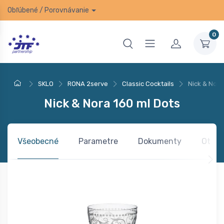
Obľúbené
/
Porovnávanie
0
SKLO
RONA 2serve
Classic Cocktails
Nick & Nora
Nick & Nora 160 ml Dots
Všeobecné
Parametre
Dokumenty
Otázk