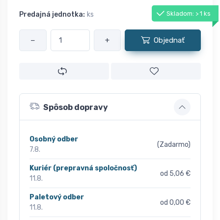
Skladom: > 1 ks
Predajná jednotka:
ks
−
+
Objednať
Spôsob dopravy
Osobný odber
(Zadarmo)
7.8.
Kuriér (prepravná spoločnosť)
od 5,06 €
11.8.
Paletový odber
od 0,00 €
11.8.