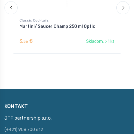
Classic Cocktails
C
Martini/ Saucer Champ 250 ml Optic
N
3,
€
2
Skladom: > 1 ks
56
KONTAKT
JTF partnership s.r.o.
(+421) 908 700 612