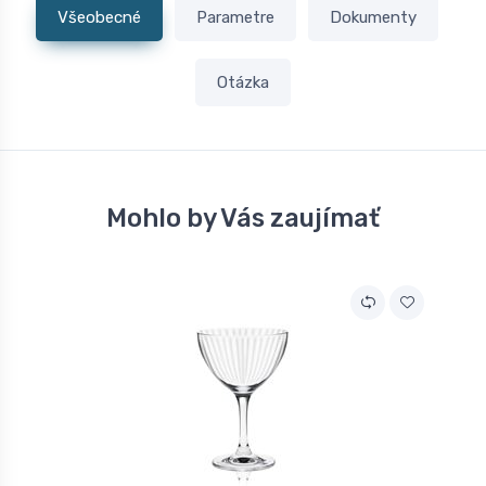
Všeobecné
Parametre
Dokumenty
Otázka
Mohlo by Vás zaujímať
A