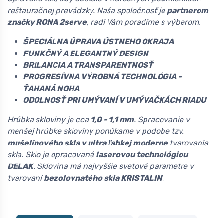
reštauračnej prevádzky. Naša spoločnosť je
partnerom
značky RONA 2serve
, radi Vám poradíme s výberom.
ŠPECIÁLNA ÚPRAVA ÚSTNEHO OKRAJA
FUNKČNÝ A ELEGANTNÝ DESIGN
BRILANCIA A TRANSPARENTNOSŤ
PROGRESÍVNA VÝROBNÁ TECHNOLÓGIA -
ŤAHANÁ NOHA
ODOLNOSŤ PRI UMÝVANÍ V UMÝVAČKÁCH RIADU
Hrúbka skloviny je cca
1,0 - 1,1 mm
. Spracovanie v
menšej hrúbke skloviny ponúkame v podobe tzv.
mušelínového skla v ultra ľahkej moderne
tvarovania
skla. Sklo je opracované
laserovou technológiou
DELAK
. Sklovina má najvyššie svetové parametre v
tvarovaní
bezolovnatého skla KRISTALIN
.