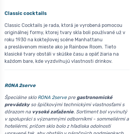
Classic cocktails
Classic Cocktails je rada, ktorá je vyrobená pomocou
originálnej formy, ktorej tvary skla boli používané už v
roku 1930 na koktejlovej scéne Manhattanu
a preslávenom mieste ako je Rainbow Room. Tieto
klasické tvary obstáli v skúške času a opäť žiaria na
každom bare, kde vyzdvihujú vlastnosti drinkov.
RONA 2serve
Špeciálne sklo
RONA 2serve
pre
gastronomické
prevádzky
so špičkovými technickými vlastnosťami s
dôrazom na
vysoké zaťaženie
. Sortiment bol vyvinutý
v spolupráci s významnými odborníkmi - sommeliérmi a
hoteliérmi, pričom sklo bolo z hľadiska odolnosti
upravené tak, aby obstálo v náročných podmienkach