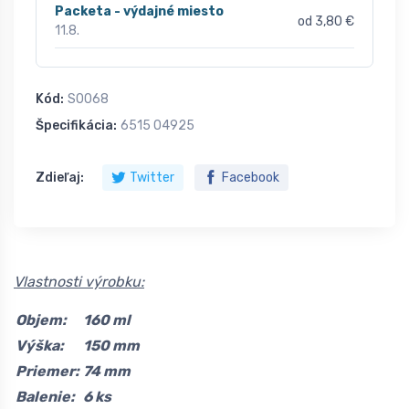
Packeta - výdajné miesto
od 3,80 €
11.8.
Kód:
S0068
Špecifikácia:
6515 04925
Zdieľaj:
Twitter
Facebook
Vlastnosti výrobku:
Objem:
160 ml
Výška:
150 mm
Priemer:
74 mm
Balenie:
6 ks