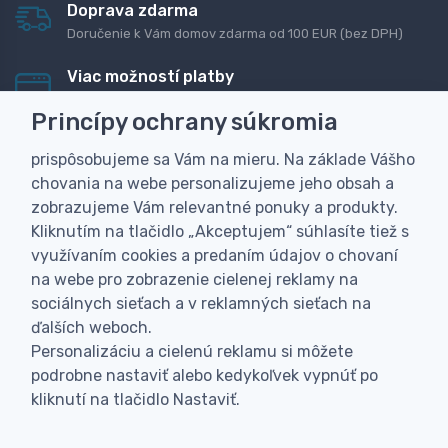
Doprava zdarma
Doručenie k Vám domov zdarma od 100 EUR (bez DPH)
Viac možností platby
Rýchla online platba, bankovým prevodom alebo na
Princípy ochrany súkromia
dobierku
prispôsobujeme sa Vám na mieru. Na základe Vášho
Personalizácia
chovania na webe personalizujeme jeho obsah a
Vyrobíme Vám vlastný originálny darček
zobrazujeme Vám relevantné ponuky a produkty.
Skúsenosť
Kliknutím na tlačidlo „Akceptujem“ súhlasíte tiež s
Široký sortiment, z ktorého Vám pomôžeme vybrať
využívaním cookies a predaním údajov o chovaní
na webe pro zobrazenie cielenej reklamy na
sociálnych sieťach a v reklamných sieťach na
ďalších weboch.
Personalizáciu a cielenú reklamu si môžete
podrobne nastaviť alebo kedykoľvek vypnúť po
kliknutí na tlačidlo Nastaviť.