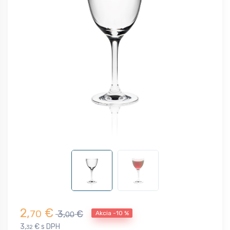
2,
€
70
3,
€
Akcia -10 %
00
3,
€ s DPH
32