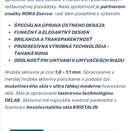
reštauračnej prevádzky. Naša spoločnosť je
partnerom
značky RONA 2serve
, radi Vám poradíme s výberom.
ŠPECIÁLNA ÚPRAVA ÚSTNEHO OKRAJA
FUNKČNÝ A ELEGANTNÝ DESIGN
BRILANCIA A TRANSPARENTNOSŤ
PROGRESÍVNA VÝROBNÁ TECHNOLÓGIA -
ŤAHANÁ NOHA
ODOLNOSŤ PRI UMÝVANÍ V UMÝVAČKÁCH RIADU
Hrúbka skloviny je cca
1,0 - 1,1 mm
. Spracovanie v
menšej hrúbke skloviny ponúkame v podobe tzv.
mušelínového skla v ultra ľahkej moderne
tvarovania
skla. Sklo je opracované
laserovou technológiou
DELAK
. Sklovina má najvyššie svetové parametre v
tvarovaní
bezolovnatého skla KRISTALIN
.