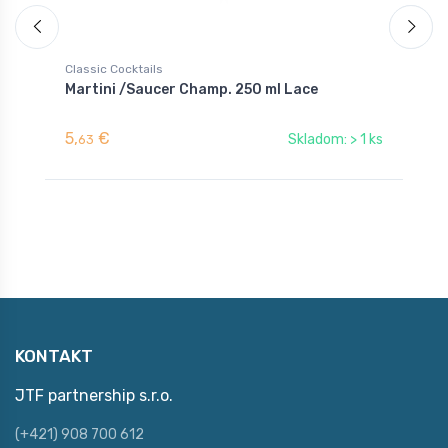
Classic Cocktails
C
Martini /Saucer Champ. 250 ml Lace
M
5,
€
3
Skladom: > 1 ks
63
KONTAKT
JTF partnership s.r.o.
(+421) 908 700 612