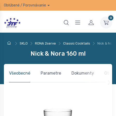
Obľúbené
/
Porovnávanie
0
SKLO
RONA 2serve
Classic Cocktails
Nick & Nora
Nick & Nora 160 ml
Všeobecné
Parametre
Dokumenty
Otázk