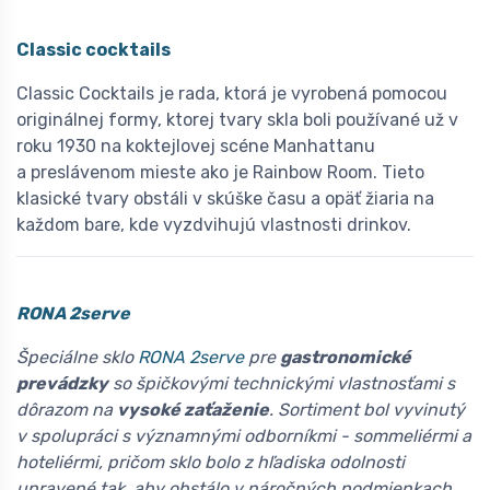
Classic cocktails
Classic Cocktails je rada, ktorá je vyrobená pomocou
originálnej formy, ktorej tvary skla boli používané už v
roku 1930 na koktejlovej scéne Manhattanu
a preslávenom mieste ako je Rainbow Room. Tieto
klasické tvary obstáli v skúške času a opäť žiaria na
každom bare, kde vyzdvihujú vlastnosti drinkov.
RONA 2serve
Špeciálne sklo
RONA 2serve
pre
gastronomické
prevádzky
so špičkovými technickými vlastnosťami s
dôrazom na
vysoké zaťaženie
. Sortiment bol vyvinutý
v spolupráci s významnými odborníkmi - sommeliérmi a
hoteliérmi, pričom sklo bolo z hľadiska odolnosti
upravené tak, aby obstálo v náročných podmienkach