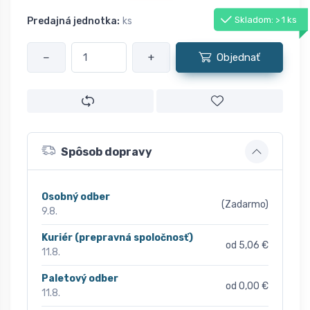
Skladom: > 1 ks
Predajná jednotka:
ks
−
+
Objednať
Spôsob dopravy
Osobný odber
(Zadarmo)
9.8.
Kuriér (prepravná spoločnosť)
od 5,06 €
11.8.
Paletový odber
od 0,00 €
11.8.