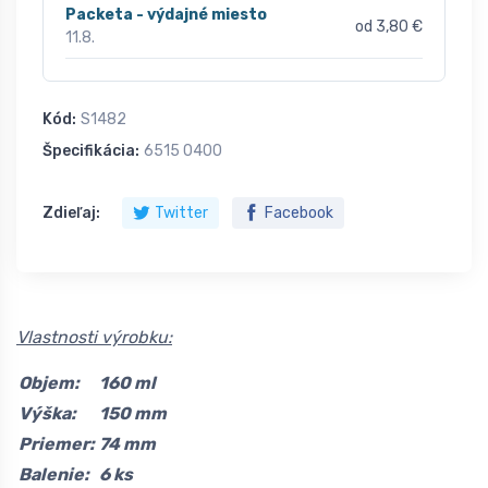
Packeta - výdajné miesto
od 3,80 €
11.8.
Kód:
S1482
Špecifikácia:
6515 0400
Zdieľaj:
Twitter
Facebook
Vlastnosti výrobku:
Objem:
160 ml
Výška:
150 mm
Priemer:
74 mm
Balenie:
6 ks