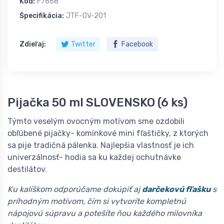
Kód:
F7668
Špecifikácia:
JTF-OV-201
Zdieľaj:
Twitter
Facebook
Pijačka 50 ml SLOVENSKO (6 ks)
Týmto veselým ovocným motívom sme ozdobili
obľúbené pijačky- komínkové mini fľaštičky, z ktorých
sa pije tradičná pálenka. Najlepšia vlastnosť je ich
univerzálnosť- hodia sa ku každej ochutnávke
destilátov.
Ku kalíškom odporúčame dokúpiť aj
darčekovú fľašku
s
príhodným motívom, čím si vytvoríte kompletnú
nápojovú súpravu a potešíte ňou každého milovníka