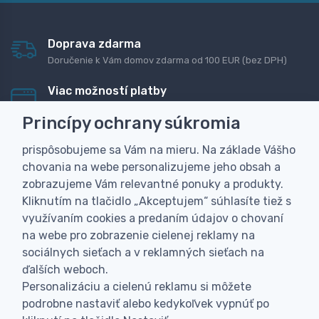
Doprava zdarma
Doručenie k Vám domov zdarma od 100 EUR (bez DPH)
Viac možností platby
Rýchla online platba, bankovým prevodom alebo na
Princípy ochrany súkromia
dobierku
prispôsobujeme sa Vám na mieru. Na základe Vášho
Personalizácia
chovania na webe personalizujeme jeho obsah a
Vyrobíme Vám vlastný originálny darček
zobrazujeme Vám relevantné ponuky a produkty.
Skúsenosť
Kliknutím na tlačidlo „Akceptujem“ súhlasíte tiež s
Široký sortiment, z ktorého Vám pomôžeme vybrať
využívaním cookies a predaním údajov o chovaní
na webe pro zobrazenie cielenej reklamy na
sociálnych sieťach a v reklamných sieťach na
ďalších weboch.
Personalizáciu a cielenú reklamu si môžete
podrobne nastaviť alebo kedykoľvek vypnúť po