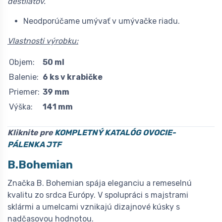
destilátov.
Neodporúčame umývať v umývačke riadu.
Vlastnosti výrobku:
Objem:
50 ml
Balenie:
6 ks v krabičke
Priemer:
39 mm
Výška:
141 mm
Kliknite pre
KOMPLETNÝ KATALÓG OVOCIE-
PÁLENKA
JTF
B.Bohemian
Značka B. Bohemian spája eleganciu a remeselnú
kvalitu zo srdca Európy. V spolupráci s majstrami
sklármi a umelcami vznikajú dizajnové kúsky s
nadčasovou hodnotou.