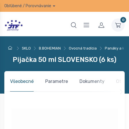
Obľúbené
/
Porovnávanie
0
SKLO
B.BOHEMIAN
Ovocná tradícia
Panáky a kalí
Pijačka 50 ml SLOVENSKO (6 ks)
Všeobecné
Parametre
Dokumenty
Otázk