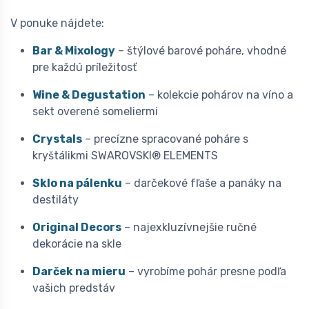
V ponuke nájdete:
Bar & Mixology
– štýlové barové poháre, vhodné
pre každú príležitosť
Wine & Degustation
– kolekcie pohárov na víno a
sekt overené someliermi
Crystals
– precízne spracované poháre s
kryštálikmi SWAROVSKI® ELEMENTS
Sklo na pálenku
– darčekové fľaše a panáky na
destiláty
Original Decors
– najexkluzívnejšie ručné
dekorácie na skle
Darček na mieru
– vyrobíme pohár presne podľa
vašich predstáv