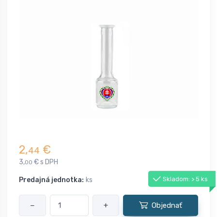
2,
€
44
3,
€ s DPH
00
Skladom: > 5 ks
Predajná jednotka:
ks
−
+
Objednať