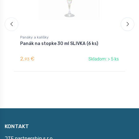
Panáky a kalíšky
P
Panák na stopke 30 ml SLIVKA (6 ks)
P
2,
€
1
Skladom: > 5 ks
93
KONTAKT
JTF partnership s.r.o.