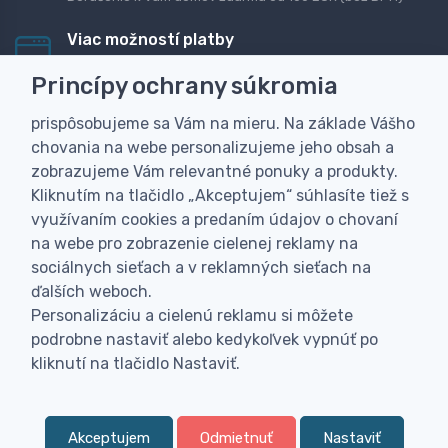
Viac možností platby
Rýchla online platba, bankovým prevodom alebo na
Princípy ochrany súkromia
dobierku
prispôsobujeme sa Vám na mieru. Na základe Vášho
Personalizácia
chovania na webe personalizujeme jeho obsah a
Vyrobíme Vám vlastný originálny darček
zobrazujeme Vám relevantné ponuky a produkty.
Skúsenosť
Kliknutím na tlačidlo „Akceptujem“ súhlasíte tiež s
Široký sortiment, z ktorého Vám pomôžeme vybrať
využívaním cookies a predaním údajov o chovaní
na webe pro zobrazenie cielenej reklamy na
sociálnych sieťach a v reklamných sieťach na
ďalších weboch.
Personalizáciu a cielenú reklamu si môžete
podrobne nastaviť alebo kedykoľvek vypnúť po
kliknutí na tlačidlo Nastaviť.
Akceptujem
Odmietnuť
Nastaviť