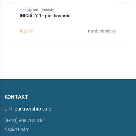
Monogram - iniciály
M
INICIÁLY 1 - pieskovanie
M
4,
€
4
na objednávku
23
KONTAKT
JTF partnership s.r.o.
(+421) 908 700 612
Napíšte nám