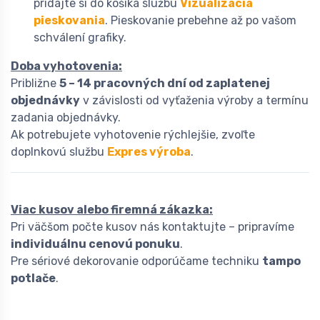
pridajte si do košíka službu
Vizualizácia
pieskovania
. Pieskovanie prebehne až po vašom
schválení grafiky.
Doba vyhotovenia:
Približne
5 – 14 pracovných dní od zaplatenej
objednávky
v závislosti od vyťaženia výroby a termínu
zadania objednávky.
Ak potrebujete vyhotovenie rýchlejšie, zvoľte
doplnkovú službu
Expres výroba
.
Viac kusov alebo firemná zákazka:
Pri väčšom počte kusov nás kontaktujte – pripravíme
individuálnu cenovú ponuku
.
Pre sériové dekorovanie odporúčame techniku
tampo
potlače
.