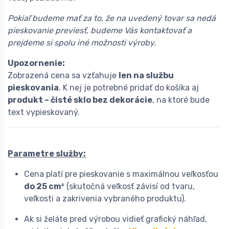
Pokiaľ budeme mať za to, že na uvedený tovar sa nedá
pieskovanie previesť, budeme Vás kontaktovať a
prejdeme si spolu iné možnosti výroby.
Upozornenie:
Zobrazená cena sa vzťahuje
len na službu
pieskovania
. K nej je potrebné pridať do košíka aj
produkt – čisté sklo bez dekorácie
, na ktoré bude
text vypieskovaný.
Parametre služby:
Cena platí pre pieskovanie s maximálnou veľkosťou
do 25 cm²
(skutočná veľkosť závisí od tvaru,
veľkosti a zakrivenia vybraného produktu).
Ak si želáte pred výrobou vidieť grafický náhľad,