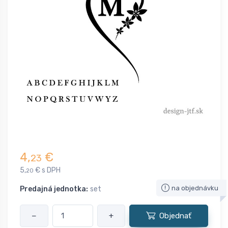
4,
€
23
5,
€ s DPH
20
na objednávku
Predajná jednotka:
set
−
+
Objednať