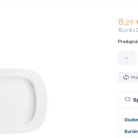
8,
29
10,
€ s 
20
Predajná
−
Pri
S
Osobn
Kurié