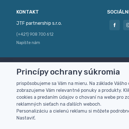
KONTAKT
SOCIÁLN
JTF partnership s.r.o.
(+421) 908 700 612
Napíšte nám
Princípy ochrany súkromia
Doprava zdarma
Vi
Doručenie k Vám domov zdarma od
Rýc
prispôsobujeme sa Vám na mieru. Na základe Vášho
100 EUR (bez DPH)
pre
zobrazujeme Vám relevantné ponuky a produkty. Klik
cookies a predaním údajov o chovaní na webe pro zo
reklamných sieťach na ďalších weboch.
Personalizáciu a cielenú reklamu si môžete podrobne
Nastaviť.