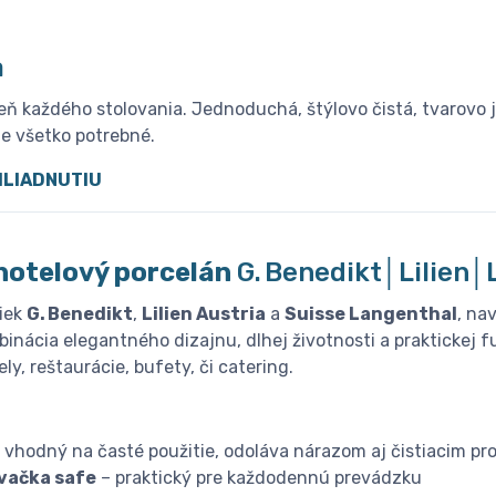
a
 každého stolovania. Jednoduchá, štýlovo čistá, tvarovo ja
te všetko potrebné.
HLIADNUTIU
hotelový porcelán
G. Benedikt│Lilien
iek
G. Benedikt
,
Lilien Austria
a
Suisse Langenthal
, na
inácia elegantného dizajnu, dlhej životnosti a praktickej f
ly, reštaurácie, bufety, či catering.
 vhodný na časté použitie, odoláva nárazom aj čistiacim pr
vačka safe
– praktický pre každodennú prevádzku