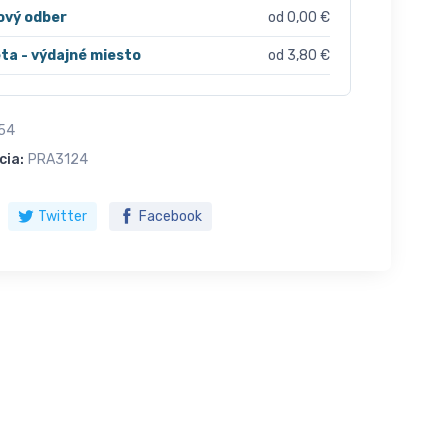
ový odber
od 0,00 €
ta - výdajné miesto
od 3,80 €
54
cia:
PRA3124
Twitter
Facebook