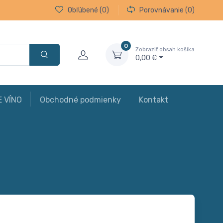
Obľúbené
(0)
Porovnávanie
(0)
0
Zobraziť obsah košíka
0,00 €
E VÍNO
Obchodné podmienky
Kontakt