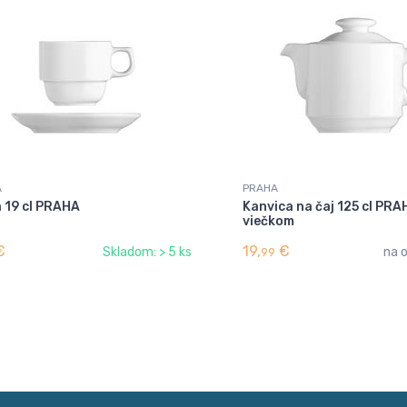
A
PRAHA
 19 cl PRAHA
Kanvica na čaj 125 cl PRA
viečkom
€
19,
€
Skladom: > 5 ks
na 
99