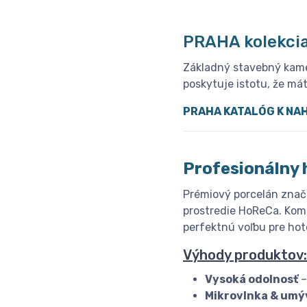
PRAHA kolekci
Základný stavebný kameň
poskytuje istotu, že má
PRAHA KATALÓG K NA
Profesionálny 
Prémiový porcelán znač
prostredie HoReCa. Komb
perfektnú voľbu pre hote
Výhody produktov:
Vysoká odolnosť
–
Mikrovlnka & umý