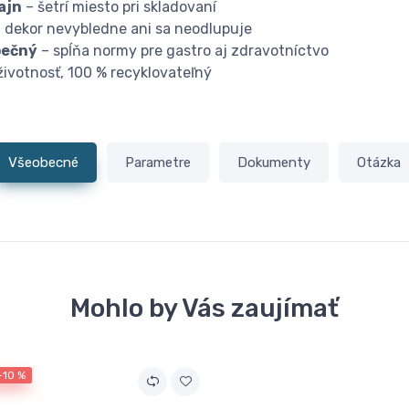
ajn
– šetrí miesto pri skladovaní
 dekor nevybledne ani sa neodlupuje
pečný
– spĺňa normy pre gastro aj zdravotníctvo
životnosť, 100 % recyklovateľný
Všeobecné
Parametre
Dokumenty
Otázka
Mohlo by Vás zaujímať
-10 %