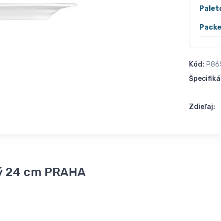
Palet
Packe
Kód:
P86
Špecifiká
Zdieľaj:
ý 24 cm PRAHA