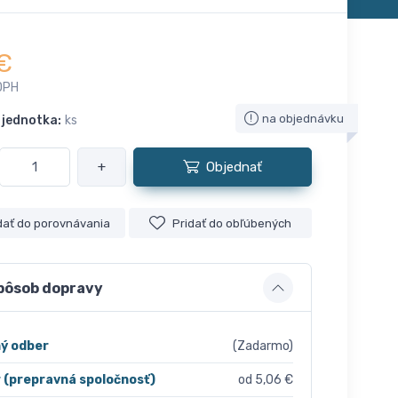
€
DPH
na objednávku
 jednotka:
ks
+
Objednať
dať do porovnávania
Pridať do obľúbených
pôsob dopravy
ý odber
(Zadarmo)
r (prepravná spoločnosť)
od 5,06 €