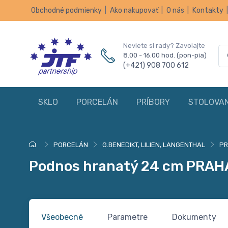
Obchodné podmienky
|
Ako nakupovať
|
O nás
|
Kontakty
Neviete si rady? Zavolajte
8.00 - 16.00 hod. (pon-pia)
(+421) 908 700 612
SKLO
PORCELÁN
PRÍBORY
STOLOVAN
PORCELÁN
G.BENEDIKT, LILIEN, LANGENTHAL
P
Podnos hranatý 24 cm PRAH
Všeobecné
Parametre
Dokumenty