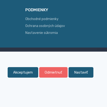
PODMIENKY
Obchodné podmienky
Ochrana osobných údajov
Nastavenie súkromia
Skúsenosť
ginálny
Široký sortiment, z ktorého Vám
pomôžeme vybrať
Akceptujem
Odmietnuť
Nastaviť