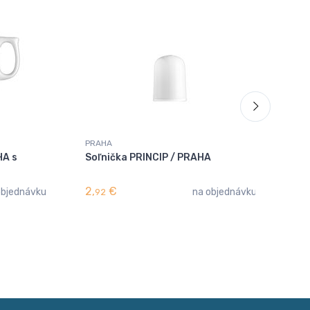
PRAHA
PR
HA s
Soľnička PRINCIP / PRAHA
Po
2,
€
1,
objednávku
na objednávku
92
5