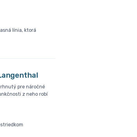
sná línia, ktorá
│Langenthal
vrhnutý pre náročné
unkčnosti z neho robí
ostriedkom