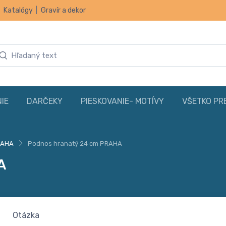
|
Katalógy
|
Gravír a dekor
IE
DARČEKY
PIESKOVANIE- MOTÍVY
VŠETKO PR
RAHA
Podnos hranatý 24 cm PRAHA
A
Otázka