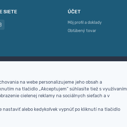
E SIETE
ÚČET
Môj profil a doklady
Obľúbený tovar
ac možností platby
Personalizácia
hla online platba, bankovým
Vyrobíme Vám vlastný ori
 chovania na webe personalizujeme jeho obsah a
vodom alebo na dobierku
darček
nutím na tlačidlo „Akceptujem“ súhlasíte tiež s využívaním
brazenie cielenej reklamy na sociálnych sieťach a v
 nastaviť alebo kedykoľvek vypnúť po kliknutí na tlačidlo