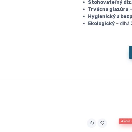
Stohovateľný diz
Trvácna glazúra
–
Hygienický a bez
Ekologický
– dlhá 
Akcia 