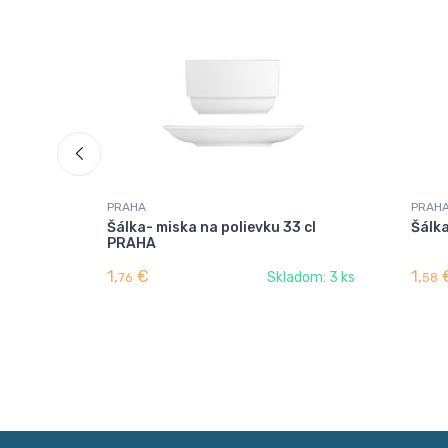
PRAHA
PRAH
Šálka- miska na polievku 33 cl
Šálka
PRAHA
1,
€
1,
Skladom: 3 ks
76
58