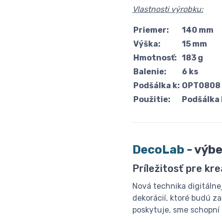
Vlastnosti výrobku:
Priemer:
140 mm
Výška:
15 mm
Hmotnosť:
183 g
Balenie:
6 ks
Podšálka k:
OPT0808 
Použitie:
Podšálka
DecoLab
- výb
Príležitosť pre kre
Nová technika digitálne
dekorácií, ktoré budú z
poskytuje, sme schopní p