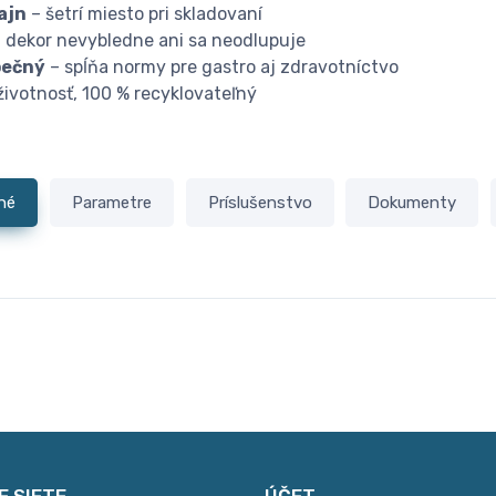
ajn
– šetrí miesto pri skladovaní
 dekor nevybledne ani sa neodlupuje
pečný
– spĺňa normy pre gastro aj zdravotníctvo
životnosť, 100 % recyklovateľný
né
Parametre
Príslušenstvo
Dokumenty
E SIETE
ÚČET