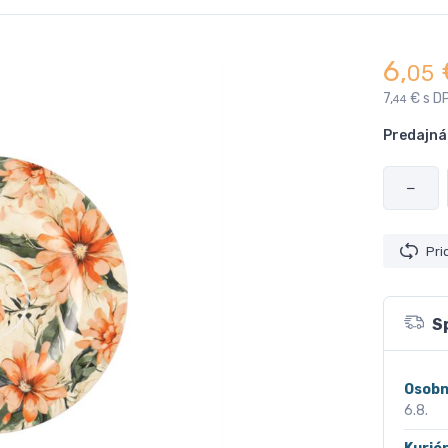
6,
05
7,
€ s D
44
Predajná
−
Pri
S
Osobn
6.8.