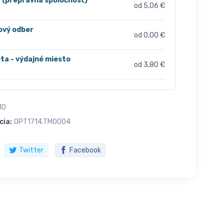
r (prepravná spoločnosť)
od 5,06 €
ový odber
od 0,00 €
ta - výdajné miesto
od 3,80 €
10
cia:
OPT1714.TM0004
Twitter
Facebook