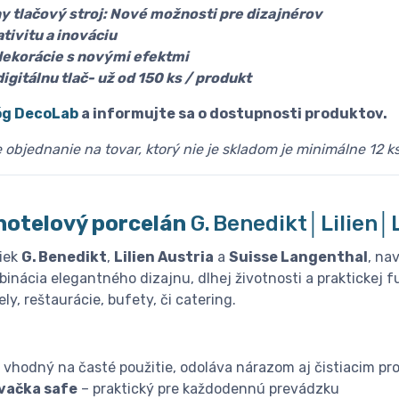
ny tlačový stroj: Nové možnosti pre dizajnérov
ativitu a inováciu
dekorácie s novými efektmi
igitálnu tlač- už od 150 ks / produkt
óg DecoLab
a informujte sa o dostupnosti produktov.
objednanie na tovar, ktorý nie je skladom je minimálne 12 ks
hotelový porcelán
G. Benedikt│Lilien
iek
G. Benedikt
,
Lilien Austria
a
Suisse Langenthal
, na
inácia elegantného dizajnu, dlhej životnosti a praktickej f
ly, reštaurácie, bufety, či catering.
 vhodný na časté použitie, odoláva nárazom aj čistiacim pr
vačka safe
– praktický pre každodennú prevádzku