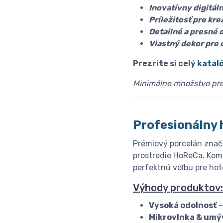
Inovatívny digitál
Príležitosť pre kre
Detailné a presné 
Vlastný dekor pre d
Prezrite si celý
katal
Minimálne množstvo pre 
Profesionálny 
Prémiový porcelán znač
prostredie HoReCa. Komb
perfektnú voľbu pre hote
Výhody produktov:
Vysoká odolnosť
–
Mikrovlnka & umý