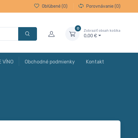
Obľúbené
(0)
Porovnávanie
(0)
0
Zobraziť obsah košíka
0,00 €
E VÍNO
Obchodné podmienky
Kontakt