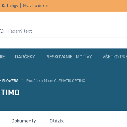
|
Katalógy
|
Gravír a dekor
IE
DARČEKY
PIESKOVANIE- MOTÍVY
VŠETKO PR
Y FLOWERS
Podšálka 14 cm CLEMATIS OPTIMO
PTIMO
Dokumenty
Otázka