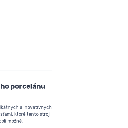
eho porcelánu
nikátnych a inovatívnych
ťami, ktoré tento stroj
boli možné.