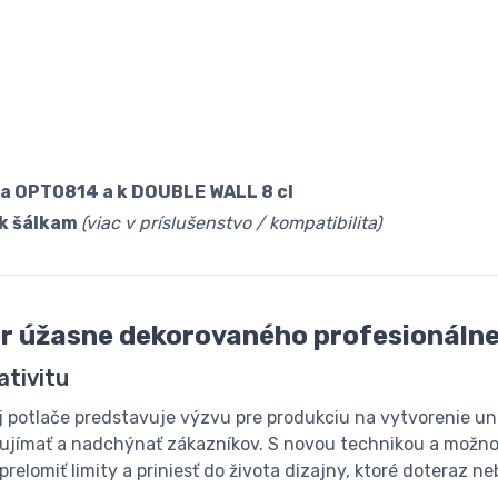
a OPT0814 a k DOUBLE WALL 8 cl
 k šálkam
(viac v príslušenstvo / kompatibilita)
er úžasne dekorovaného profesionáln
ativitu
j potlače predstavuje výzvu pre produkciu na vytvorenie u
aujímať a nadchýnať zákazníkov. S novou technikou a možnos
relomiť limity a priniesť do života dizajny, ktoré doteraz ne