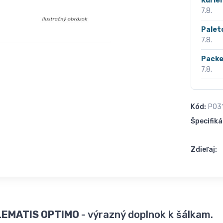
Kurié
7.8.
Palet
7.8.
Packe
7.8.
Kód:
P03
Špecifiká
Zdieľaj:
CLEMATIS OPTIMO
- výrazný doplnok k šálkam.