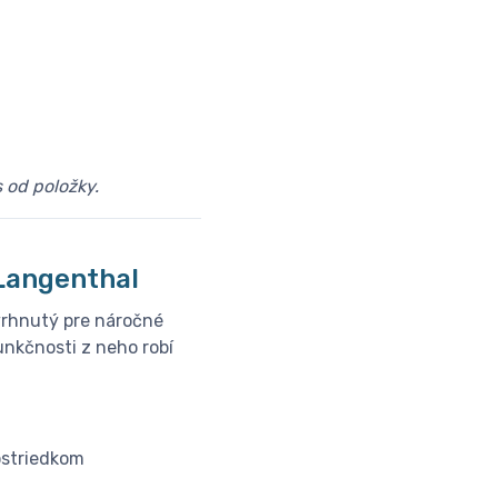
 od položky.
│Langenthal
vrhnutý pre náročné
unkčnosti z neho robí
ostriedkom