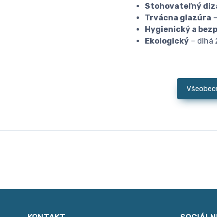
Stohovateľný diz
Trvácna glazúra
–
Hygienický a bez
Ekologický
– dlhá 
Všeobec
KONTAKT
SOCIÁLN