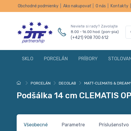
Obchodné podmienky
|
Ako nakupovať
|
O nás
|
Kontakty
Neviete si rady? Zavolajte
8.00 - 16.00 hod. (pon-pia)
(+421) 908 700 612
SKLO
PORCELÁN
PRÍBORY
STOLOVAN
PORCELÁN
DECOLAB
MATT-CLEMATIS & DREAM
Podšálka 14 cm CLEMATIS O
Všeobecné
Parametre
Príslušenstvo