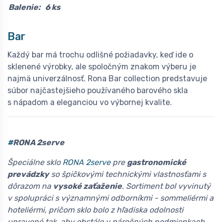
Balenie:
6 ks
Bar
Každý bar má trochu odlišné požiadavky, keď ide o
sklenené výrobky, ale spoločným znakom výberu je
najmä univerzálnosť. Rona Bar collection predstavuje
súbor najčastejšieho používaného barového skla
s nápadom a eleganciou vo výbornej kvalite.
#
RONA 2serve
Špeciálne sklo
RONA 2serve
pre
gastronomické
prevádzky
so špičkovými technickými vlastnosťami s
dôrazom na
vysoké zaťaženie
. Sortiment bol vyvinutý
v spolupráci s významnými odborníkmi - sommeliérmi a
hoteliérmi, pričom sklo bolo z hľadiska odolnosti
upravené tak, aby obstálo v náročných podmienkach