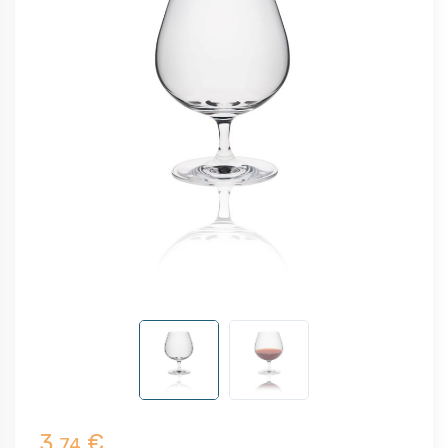
3,
€
74