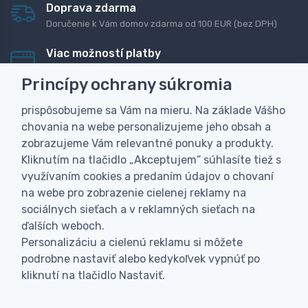
Doprava zdarma
Doručenie k Vám domov zdarma od 100 EUR (bez DPH)
Viac možností platby
Rýchla online platba, bankovým prevodom alebo na
Princípy ochrany súkromia
dobierku
prispôsobujeme sa Vám na mieru. Na základe Vášho
Personalizácia
chovania na webe personalizujeme jeho obsah a
Vyrobíme Vám vlastný originálny darček
zobrazujeme Vám relevantné ponuky a produkty.
Skúsenosť
Kliknutím na tlačidlo „Akceptujem“ súhlasíte tiež s
Široký sortiment, z ktorého Vám pomôžeme vybrať
využívaním cookies a predaním údajov o chovaní
na webe pro zobrazenie cielenej reklamy na
sociálnych sieťach a v reklamných sieťach na
ďalších weboch.
Personalizáciu a cielenú reklamu si môžete
podrobne nastaviť alebo kedykoľvek vypnúť po
kliknutí na tlačidlo Nastaviť.