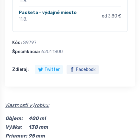
11.8.
Packeta - výdajné miesto
od 3,80 €
11.8.
Kód:
S9797
Špecifikácia:
6201 1800
Zdieľaj:
Twitter
Facebook
Vlastnosti výrobku:
Objem:
400 ml
Výška:
138 mm
Priemer:
95 mm