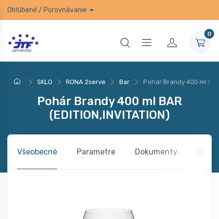
Obľúbené
/
Porovnávanie
0
SKLO
RONA 2serve
Bar
Pohár Brandy 400 ml BAR
Pohár Brandy 400 ml BAR
(EDITION,INVITATION)
Všeobecné
Parametre
Dokumenty
Otázk