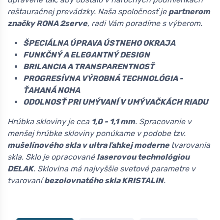
reštauračnej prevádzky. Naša spoločnosť je
partnerom
značky RONA 2serve
, radi Vám poradíme s výberom.
ŠPECIÁLNA ÚPRAVA ÚSTNEHO OKRAJA
FUNKČNÝ A ELEGANTNÝ DESIGN
BRILANCIA A TRANSPARENTNOSŤ
PROGRESÍVNA VÝROBNÁ TECHNOLÓGIA -
ŤAHANÁ NOHA
ODOLNOSŤ PRI UMÝVANÍ V UMÝVAČKÁCH RIADU
Hrúbka skloviny je cca
1,0 - 1,1 mm
. Spracovanie v
menšej hrúbke skloviny ponúkame v podobe tzv.
mušelínového skla v ultra ľahkej moderne
tvarovania
skla. Sklo je opracované
laserovou technológiou
DELAK
. Sklovina má najvyššie svetové parametre v
tvarovaní
bezolovnatého skla KRISTALIN
.