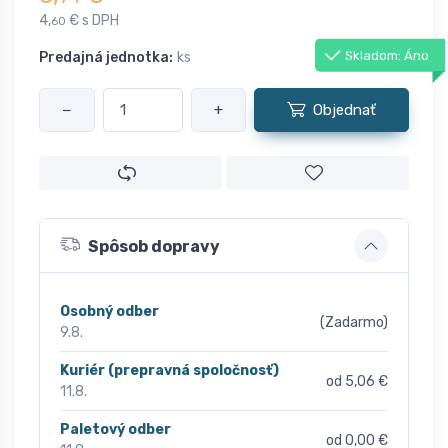
4,
€ s DPH
60
Skladom: Áno
Predajná jednotka:
ks
−
+
Objednať
Spôsob dopravy
Osobný odber
(Zadarmo)
9.8.
Kuriér (prepravná spoločnosť)
od 5,06 €
11.8.
Paletový odber
od 0,00 €