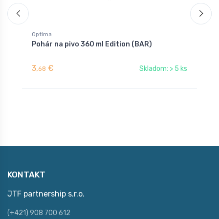
Optima
B
Pohár na pivo 360 ml Edition (BAR)
P
(
3,
€
3
Skladom: > 5 ks
68
KONTAKT
JTF partnership s.r.o.
(+421) 908 700 612