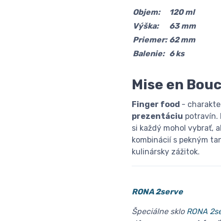
Objem:
120 ml
Výška:
63 mm
Priemer:
62 mm
Balenie:
6 ks
Mise en Bou
Finger food
- charakte
prezentáciu
potravín.
si každý mohol vybrať, 
kombinácií s pekným ta
kulinársky zážitok.
RONA 2serve
Špeciálne sklo
RONA 2s