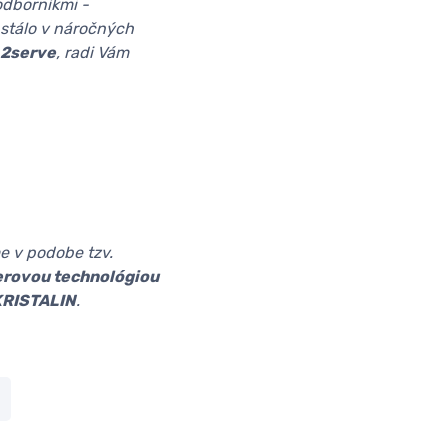
odborníkmi -
bstálo v náročných
 2serve
, radi Vám
e v podobe tzv.
erovou technológiou
KRISTALIN
.