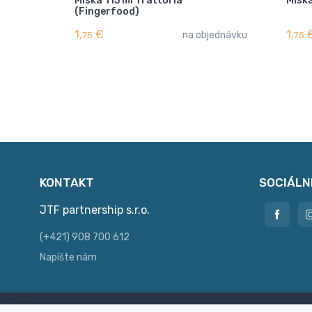
Miska 115 ml Trattoria
Misk
(Fingerfood)
1,
€
1,
na objednávku
75
75
KONTAKT
SOCIÁLN
JTF partnership s.r.o.
(+421) 908 700 612
Napíšte nám