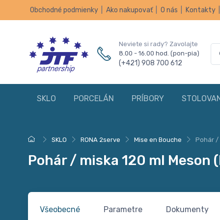
Obchodné podmienky
|
Ako nakupovať
|
O nás
|
Kontakty
Neviete si rady? Zavolajte
8.00 - 16.00 hod. (pon-pia)
(+421) 908 700 612
SKLO
PORCELÁN
PRÍBORY
STOLOVAN
SKLO
RONA 2serve
Mise en Bouche
Pohár /
Pohár / miska 120 ml Meson 
Všeobecné
Parametre
Dokumenty