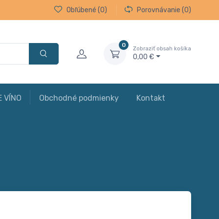
Obľúbené
(0)
Porovnávanie
(0)
0
Zobraziť obsah košíka
0,00 €
E VÍNO
Obchodné podmienky
Kontakt