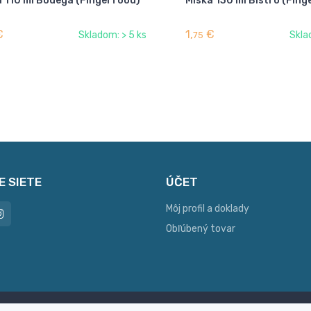
a 110 ml Bodega (Fingerfood)
Miska 130 ml Bistro (Fin
€
1,
€
Skladom: > 5 ks
Skla
75
E SIETE
ÚČET
Môj profil a doklady
Obľúbený tovar