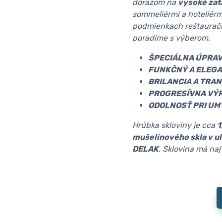
dôrazom na
vysoké zať
sommeliérmi a hoteliérm
podmienkach reštauračn
poradíme s výberom.
ŠPECIÁLNA ÚPRA
FUNKČNÝ A ELEGA
BRILANCIA A TRA
PROGRESÍVNA VÝR
ODOLNOSŤ PRI UM
Hrúbka skloviny je cca
1
mušelínového skla v u
DELAK
. Sklovina má na