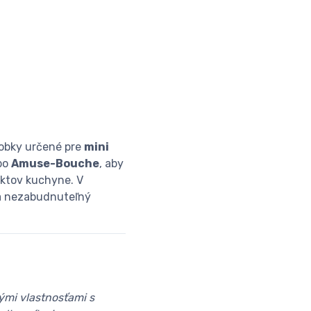
robky určené pre
mini
bo
Amuse-Bouche
, aby
uktov kuchyne. V
a nezabudnuteľný
ými vlastnosťami s