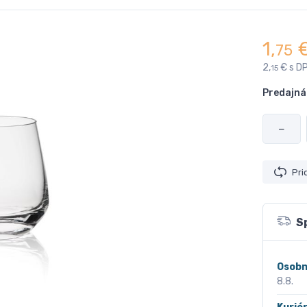
1,
75
2,
€ s D
15
Predajná
−
Pri
S
Osobn
8.8.