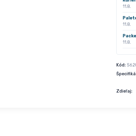
Kurié
11.8.
Palet
11.8.
Packe
11.8.
Kód:
S62
Špecifiká
Zdieľaj: