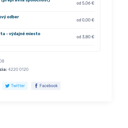
r (prepravná spoločnosť)
od 5,06 €
ový odber
od 0,00 €
ta - výdajné miesto
od 3,80 €
08
cia:
4220 0120
Twitter
Facebook