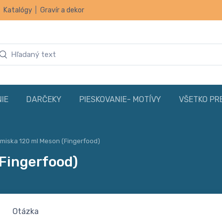
|
Katalógy
|
Gravír a dekor
IE
DARČEKY
PIESKOVANIE- MOTÍVY
VŠETKO PR
 miska 120 ml Meson (Fingerfood)
(Fingerfood)
Otázka