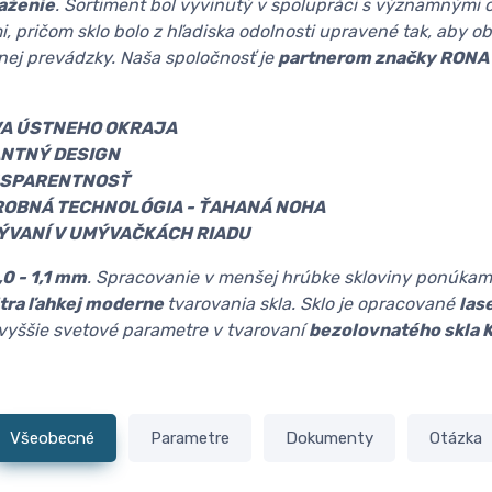
aženie
. Sortiment bol vyvinutý v spolupráci s významnými 
i, pričom sklo bolo z hľadiska odolnosti upravené tak, aby o
ej prevádzky. Naša spoločnosť je
partnerom značky RONA
VA ÚSTNEHO OKRAJA
NTNÝ DESIGN
NSPARENTNOSŤ
OBNÁ TECHNOLÓGIA - ŤAHANÁ NOHA
ÝVANÍ V UMÝVAČKÁCH RIADU
,0 - 1,1 mm
. Spracovanie v menšej hrúbke skloviny ponúkam
ltra ľahkej moderne
tvarovania skla. Sklo je opracované
las
jvyššie svetové parametre v tvarovaní
bezolovnatého skla 
Všeobecné
Parametre
Dokumenty
Otázka