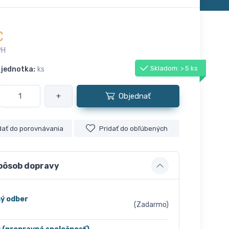
€
PH
Skladom: > 5 ks
 jednotka:
ks
+
Objednať
dať do porovnávania
Pridať do obľúbených
pôsob dopravy
ý odber
(Zadarmo)