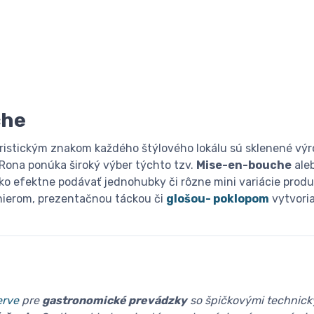
che
ristickým znakom každého štýlového lokálu sú sklenené vý
 Rona ponúka široký výber týchto tzv.
Mise-en-bouche
ale
ako efektne podávať jednohubky či rôzne mini variácie prod
nierom, prezentačnou táckou či
glošou- poklopom
vytvori
erve
pre
gastronomické prevádzky
so špičkovými technick