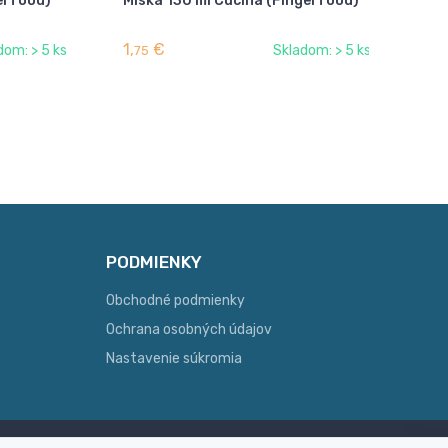
gerfood)
Miska 130 ml Cucina (Fingerfood)
1,
€
dom: > 5 ks
Skladom: > 5 ks
75
PODMIENKY
Obchodné podmienky
Ochrana osobných údajov
Nastavenie súkromia