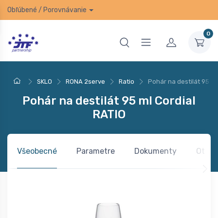
Obľúbené
/
Porovnávanie
0
SKLO
RONA 2serve
Ratio
Pohár na destilát 95 ml
Pohár na destilát 95 ml Cordial
RATIO
Všeobecné
Parametre
Dokumenty
Otázk