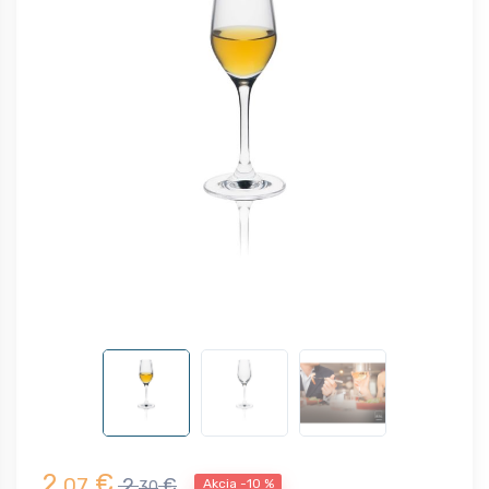
2,
€
07
2,
€
Akcia -10 %
30