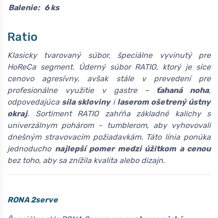
Balenie:
6 ks
Ratio
Klasicky tvarovaný súbor, špeciálne vyvinutý pre
HoReCa segment. Úderný súbor RATIO, ktorý je síce
cenovo agresívny, avšak stále v prevedení pre
profesionálne využitie v gastre –
ťahaná noha
,
odpovedajúca
sila skloviny
i
laserom ošetrený ústny
okraj
. Sortiment RATIO zahŕňa základné kalichy s
univerzálnym pohárom - tumblerom, aby vyhovovali
dnešným stravovacím požiadavkám. Táto línia ponúka
jednoducho
najlepší pomer medzi úžitkom a cenou
bez toho, aby sa znížila kvalita alebo dizajn.
RONA 2serve