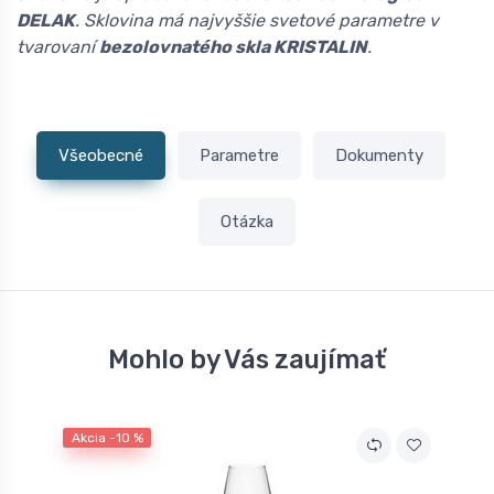
DELAK
. Sklovina má najvyššie svetové parametre v
tvarovaní
bezolovnatého skla KRISTALIN
.
Všeobecné
Parametre
Dokumenty
Otázka
Mohlo by Vás zaujímať
Akcia -10 %
A