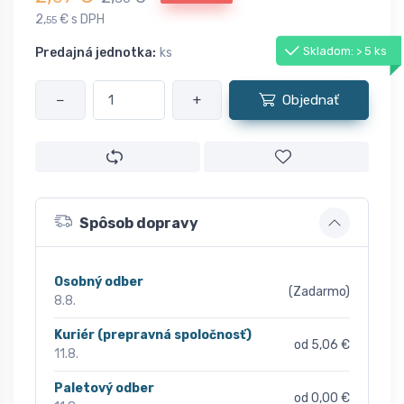
2,
€ s DPH
55
Skladom: > 5 ks
Predajná jednotka:
ks
−
+
Objednať
Spôsob dopravy
Osobný odber
(Zadarmo)
8.8.
Kuriér (prepravná spoločnosť)
od 5,06 €
11.8.
Paletový odber
od 0,00 €