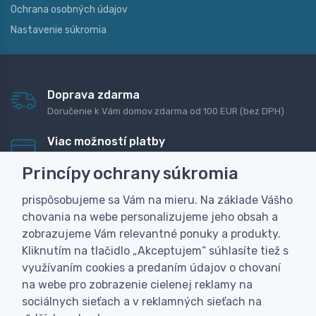
Ochrana osobných údajov
Nastavenie súkromia
Doprava zdarma
Doručenie k Vám domov zdarma od 100 EUR (bez DPH)
Viac možností platby
Rýchla online platba, bankovým prevodom alebo na
Princípy ochrany súkromia
dobierku
prispôsobujeme sa Vám na mieru. Na základe Vášho
Personalizácia
chovania na webe personalizujeme jeho obsah a
Vyrobíme Vám vlastný originálny darček
zobrazujeme Vám relevantné ponuky a produkty.
Skúsenosť
Kliknutím na tlačidlo „Akceptujem“ súhlasíte tiež s
Široký sortiment, z ktorého Vám pomôžeme vybrať
využívaním cookies a predaním údajov o chovaní
na webe pro zobrazenie cielenej reklamy na
sociálnych sieťach a v reklamných sieťach na