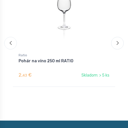
Ratio
R
Pohár na víno 250 ml RATIO
P
2,
€
2
Skladom: > 5 ks
43