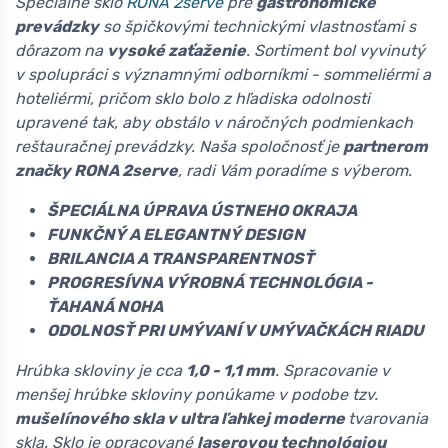
Špeciálne sklo
RONA 2serve
pre
gastronomické
prevádzky
so špičkovými technickými vlastnosťami s
dôrazom na
vysoké zaťaženie
. Sortiment bol vyvinutý
v spolupráci s významnými odborníkmi - sommeliérmi a
hoteliérmi, pričom sklo bolo z hľadiska odolnosti
upravené tak, aby obstálo v náročných podmienkach
reštauračnej prevádzky. Naša spoločnosť je
partnerom
značky RONA 2serve
, radi Vám poradíme s výberom.
ŠPECIÁLNA ÚPRAVA ÚSTNEHO OKRAJA
FUNKČNÝ A ELEGANTNÝ DESIGN
BRILANCIA A TRANSPARENTNOSŤ
PROGRESÍVNA VÝROBNÁ TECHNOLÓGIA -
ŤAHANÁ NOHA
ODOLNOSŤ PRI UMÝVANÍ V UMÝVAČKÁCH RIADU
Hrúbka skloviny je cca
1,0 - 1,1 mm
. Spracovanie v
menšej hrúbke skloviny ponúkame v podobe tzv.
mušelínového skla v ultra ľahkej moderne
tvarovania
skla. Sklo je opracované
laserovou technológiou