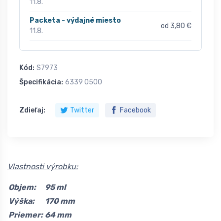
11.8.
Packeta - výdajné miesto
od 3,80 €
11.8.
Kód:
S7973
Špecifikácia:
6339 0500
Zdieľaj:
Twitter
Facebook
Vlastnosti výrobku:
Objem:
95 ml
Výška:
170 mm
Priemer:
64 mm