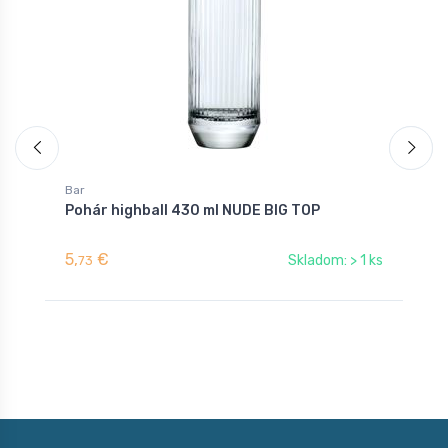
Bar
B
Pohár highball 430 ml NUDE BIG TOP
P
5,
€
2
Skladom: > 1 ks
73