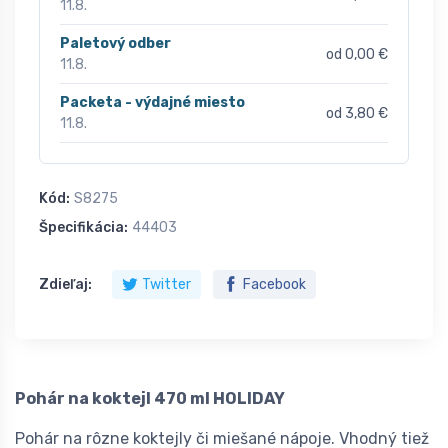
11.8.
Paletový odber
od 0,00 €
11.8.
Packeta - výdajné miesto
od 3,80 €
11.8.
Kód:
S8275
Špecifikácia:
44403
Zdieľaj:
Twitter
Facebook
Pohár na koktejl 470 ml HOLIDAY
Pohár na rôzne koktejly či miešané nápoje. Vhodný tiež