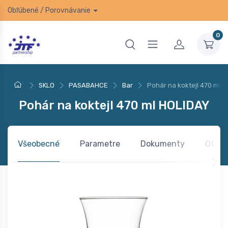
Obľúbené
/
Porovnávanie
0
SKLO
PASABAHCE
Bar
Pohár na koktejl 470 ml 
Pohár na koktejl 470 ml HOLIDAY
Všeobecné
Parametre
Dokumenty
Otázk