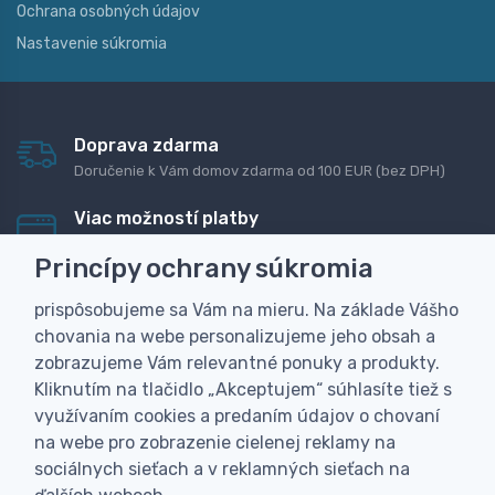
Ochrana osobných údajov
Nastavenie súkromia
Doprava zdarma
Doručenie k Vám domov zdarma od 100 EUR (bez DPH)
Viac možností platby
Rýchla online platba, bankovým prevodom alebo na
Princípy ochrany súkromia
dobierku
prispôsobujeme sa Vám na mieru. Na základe Vášho
Personalizácia
chovania na webe personalizujeme jeho obsah a
Vyrobíme Vám vlastný originálny darček
zobrazujeme Vám relevantné ponuky a produkty.
Skúsenosť
Kliknutím na tlačidlo „Akceptujem“ súhlasíte tiež s
Široký sortiment, z ktorého Vám pomôžeme vybrať
využívaním cookies a predaním údajov o chovaní
na webe pro zobrazenie cielenej reklamy na
sociálnych sieťach a v reklamných sieťach na