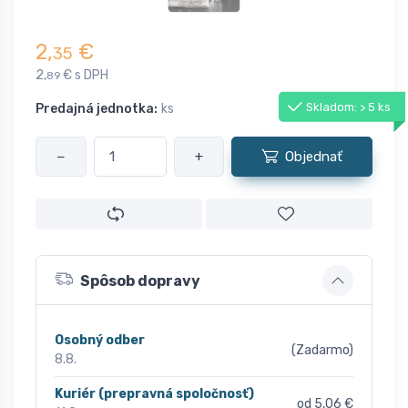
2,
€
35
2,
€ s DPH
89
Skladom: > 5 ks
Predajná jednotka:
ks
−
+
Objednať
Spôsob dopravy
Osobný odber
(Zadarmo)
8.8.
Kuriér (prepravná spoločnosť)
od 5,06 €