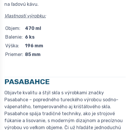
na ľadovú kávu.
Vlastnosti výrobku:
Objem:
470 ml
Balenie:
6 ks
Výška:
196 mm
Priemer:
85 mm
PASABAHCE
Objavte kvalitu a štýl skla s výrobkami značky
Pasabahce – popredného tureckého výrobcu sodno-
vápenatého, temperovaného aj krištáľového skla.
Pasabahce spája tradičné techniky, ako je strojové
fúkanie a lisovanie, s moderným dizajnom a precíznou
výrobou vo veľkom objeme. Či už hľadáte jednoduchú