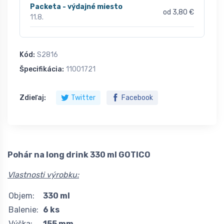
Packeta - výdajné miesto
od 3,80 €
11.8.
Kód:
S2816
Špecifikácia:
11001721
Zdieľaj:
Twitter
Facebook
Pohár na long drink 330 ml GOTICO
Vlastnosti výrobku:
Objem:
330 ml
Balenie:
6 ks
Výška:
155 mm