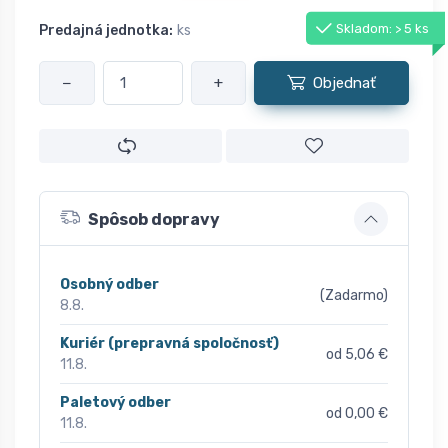
Skladom: > 5 ks
Predajná jednotka:
ks
−
+
Objednať
Spôsob dopravy
Osobný odber
(Zadarmo)
8.8.
Kuriér (prepravná spoločnosť)
od 5,06 €
11.8.
Paletový odber
od 0,00 €
11.8.