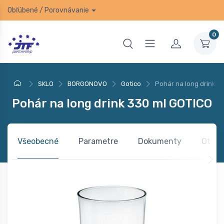
Obľúbené
/
Porovnávanie
0
SKLO
BORGONOVO
Gotico
Pohár na long drink 3
Pohár na long drink 330 ml GOTICO
Všeobecné
Parametre
Dokumenty
Otázk