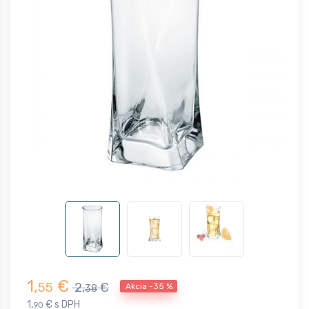
1,
€
55
2,
€
Akcia -35 %
38
1,
€ s DPH
90