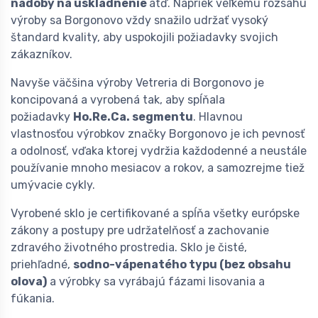
nádoby na uskladnenie
atď. Napriek veľkému rozsahu
výroby sa Borgonovo vždy snažilo udržať vysoký
štandard kvality, aby uspokojili požiadavky svojich
zákazníkov.
Navyše väčšina výroby Vetreria di Borgonovo je
koncipovaná a vyrobená tak, aby spĺňala
požiadavky
Ho.Re.Ca. segmentu
. Hlavnou
vlastnosťou výrobkov značky Borgonovo je ich pevnosť
a odolnosť, vďaka ktorej vydržia každodenné a neustále
používanie mnoho mesiacov a rokov, a samozrejme tiež
umývacie cykly.
Vyrobené sklo je certifikované a spĺňa všetky európske
zákony a postupy pre udržatelňosť a zachovanie
zdravého životného prostredia. Sklo je čisté,
priehľadné,
sodno-vápenatého typu (bez obsahu
olova)
a výrobky sa vyrábajú fázami lisovania a
fúkania.