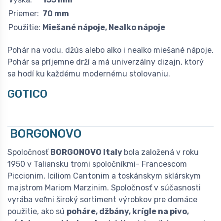
Priemer:
70 mm
Použitie:
Miešané nápoje, Nealko nápoje
Pohár na vodu, džús alebo alko i nealko miešané nápoje.
Pohár sa príjemne drží a má univerzálny dizajn, ktorý
sa hodí ku každému modernému stolovaniu.
GOTICO
BORGONOVO
Spoločnosť
BORGONOVO Italy
bola založená v roku
1950 v Taliansku tromi spoločníkmi- Francescom
Piccionim, Iciliom Cantonim a toskánskym sklárskym
majstrom Mariom Marzinim. Spoločnosť v súčasnosti
vyrába veľmi široký sortiment výrobkov pre domáce
použitie, ako sú
poháre, džbány, krígle na pivo,