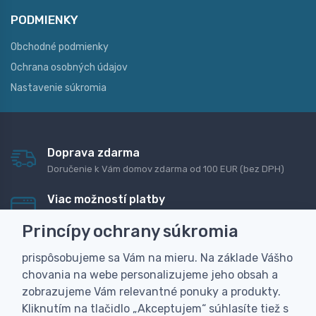
PODMIENKY
Obchodné podmienky
Ochrana osobných údajov
Nastavenie súkromia
Doprava zdarma
Doručenie k Vám domov zdarma od 100 EUR (bez DPH)
Viac možností platby
Rýchla online platba, bankovým prevodom alebo na
Princípy ochrany súkromia
dobierku
prispôsobujeme sa Vám na mieru. Na základe Vášho
Personalizácia
chovania na webe personalizujeme jeho obsah a
Vyrobíme Vám vlastný originálny darček
zobrazujeme Vám relevantné ponuky a produkty.
Skúsenosť
Kliknutím na tlačidlo „Akceptujem“ súhlasíte tiež s