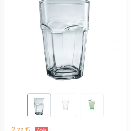
2,
€
72
Akcia