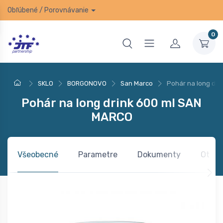
Obľúbené
/
Porovnávanie
0
SKLO
BORGONOVO
San Marco
Pohár na long dr
Pohár na long drink 600 ml SAN
MARCO
Všeobecné
Parametre
Dokumenty
Otázk