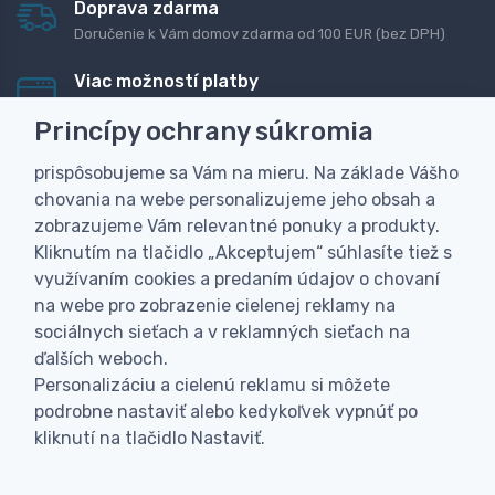
Doprava zdarma
Doručenie k Vám domov zdarma od 100 EUR (bez DPH)
Viac možností platby
Rýchla online platba, bankovým prevodom alebo na
Princípy ochrany súkromia
dobierku
prispôsobujeme sa Vám na mieru. Na základe Vášho
Personalizácia
chovania na webe personalizujeme jeho obsah a
Vyrobíme Vám vlastný originálny darček
zobrazujeme Vám relevantné ponuky a produkty.
Skúsenosť
Kliknutím na tlačidlo „Akceptujem“ súhlasíte tiež s
Široký sortiment, z ktorého Vám pomôžeme vybrať
využívaním cookies a predaním údajov o chovaní
na webe pro zobrazenie cielenej reklamy na
sociálnych sieťach a v reklamných sieťach na
ďalších weboch.
Personalizáciu a cielenú reklamu si môžete
podrobne nastaviť alebo kedykoľvek vypnúť po
kliknutí na tlačidlo Nastaviť.