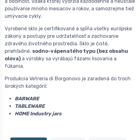
a odolnosť, vďaka ktorej vydržia každodenné a neustále
používanie mnoho mesiacov a rokov, a samozrejme tiež
umývacie cykly.
Vyrobené sklo je certifikované a spĺňa všetky európske
zákony a postupy pre udržatelňosť a zachovanie
zdravého životného prostredia. Sklo je čisté,
priehľadné,
sodno-vápenatého typu (bez obsahu
olova)
a výrobky sa vyrábajú fázami lisovania a
fúkania.
Produkcia Vetreria di Borgonovo je zaradená do troch
širokých kategórií:
BARWARE
TABLEWARE
HOME Industry jars