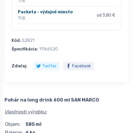
11.8.
Packeta - výdajné miesto
od 3,80 €
11.8.
Kód:
S2821
Špecifikácia:
11166520
Zdieľaj:
Twitter
Facebook
Pohár na long drink 600 ml SAN MARCO
Vlastnosti výrobku:
Objem:
585 ml
Balenie:
6 ks