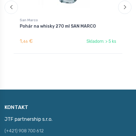
San Marco
S
Pohár na whisky 270 ml SAN MARCO
P
1,
€
1
Skladom: > 5 ks
46
KONTAKT
JTF partnership s.r.o.
(+421) 908 700 612