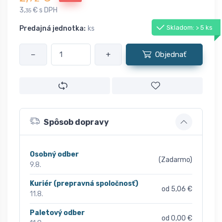
3,
€ s DPH
35
Skladom: > 5 ks
Predajná jednotka:
ks
−
+
Objednať
Spôsob dopravy
Osobný odber
(Zadarmo)
9.8.
Kuriér (prepravná spoločnosť)
od 5,06 €
11.8.
Paletový odber
od 0,00 €