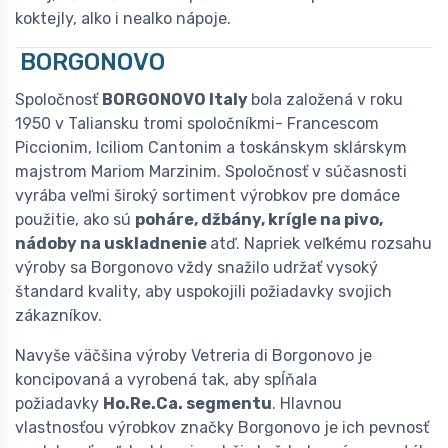
koktejly, alko i nealko nápoje.
BORGONOVO
Spoločnosť
BORGONOVO Italy
bola založená v roku
1950 v Taliansku tromi spoločníkmi- Francescom
Piccionim, Iciliom Cantonim a toskánskym sklárskym
majstrom Mariom Marzinim. Spoločnosť v súčasnosti
vyrába veľmi široký sortiment výrobkov pre domáce
použitie, ako sú
poháre, džbány, krígle na pivo,
nádoby na uskladnenie
atď. Napriek veľkému rozsahu
výroby sa Borgonovo vždy snažilo udržať vysoký
štandard kvality, aby uspokojili požiadavky svojich
zákazníkov.
Navyše väčšina výroby Vetreria di Borgonovo je
koncipovaná a vyrobená tak, aby spĺňala
požiadavky
Ho.Re.Ca. segmentu
. Hlavnou
vlastnosťou výrobkov značky Borgonovo je ich pevnosť