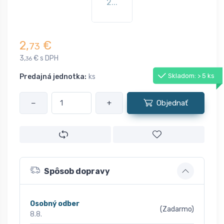
2...
2,
€
73
3,
€ s DPH
36
Skladom: > 5 ks
Predajná jednotka:
ks
−
+
Objednať
Spôsob dopravy
Osobný odber
(Zadarmo)
8.8.