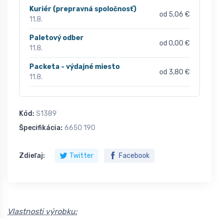
Kuriér (prepravná spoločnosť)
od 5,06 €
11.8.
Paletový odber
od 0,00 €
11.8.
Packeta - výdajné miesto
od 3,80 €
11.8.
Kód:
S1389
Špecifikácia:
6650 190
Zdieľaj:
Twitter
Facebook
Vlastnosti výrobku: