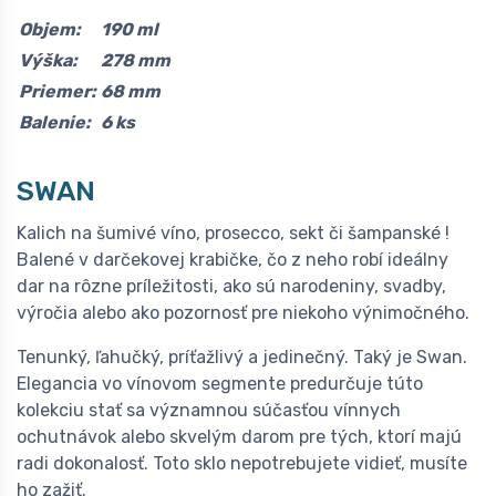
Objem:
190 ml
Výška:
278 mm
Priemer:
68 mm
Balenie:
6 ks
SWAN
Kalich na šumivé víno, prosecco, sekt či šampanské !
Balené v darčekovej krabičke, čo z neho robí ideálny
dar na rôzne príležitosti, ako sú narodeniny, svadby,
výročia alebo ako pozornosť pre niekoho výnimočného.
Tenunký, ľahučký, príťažlivý a jedinečný. Taký je Swan.
Elegancia vo vínovom segmente predurčuje túto
kolekciu stať sa významnou súčasťou vínnych
ochutnávok alebo skvelým darom pre tých, ktorí majú
radi dokonalosť. Toto sklo nepotrebujete vidieť, musíte
ho zažiť.