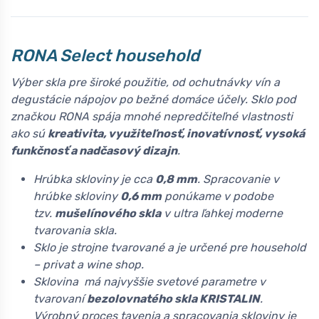
RONA Select household
Výber skla pre široké použitie, od ochutnávky vín a
degustácie nápojov po bežné domáce účely. Sklo pod
značkou RONA spája mnohé nepredčiteľné vlastnosti
ako sú
kreativita, využiteľnosť, inovatívnosť, vysoká
funkčnosť a nadčasový dizajn
.
Hrúbka skloviny je cca
0,8 mm
. Spracovanie v
hrúbke skloviny
0,6 mm
ponúkame v podobe
tzv.
mušelínového skla
v ultra ľahkej moderne
tvarovania skla.
Sklo je strojne tvarované a je určené pre household
– privat a wine shop.
Sklovina má najvyššie svetové parametre v
tvarovaní
bezolovnatého skla KRISTALIN
.
Výrobný proces tavenia a spracovania skloviny je