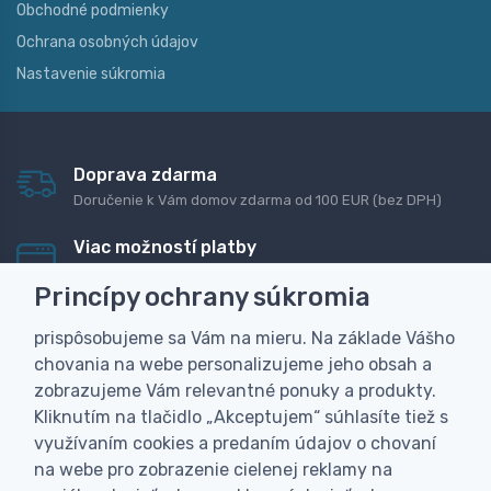
Obchodné podmienky
Ochrana osobných údajov
Nastavenie súkromia
Doprava zdarma
Doručenie k Vám domov zdarma od 100 EUR (bez DPH)
Viac možností platby
Rýchla online platba, bankovým prevodom alebo na
Princípy ochrany súkromia
dobierku
prispôsobujeme sa Vám na mieru. Na základe Vášho
Personalizácia
chovania na webe personalizujeme jeho obsah a
Vyrobíme Vám vlastný originálny darček
zobrazujeme Vám relevantné ponuky a produkty.
Skúsenosť
Kliknutím na tlačidlo „Akceptujem“ súhlasíte tiež s
Široký sortiment, z ktorého Vám pomôžeme vybrať
využívaním cookies a predaním údajov o chovaní
na webe pro zobrazenie cielenej reklamy na