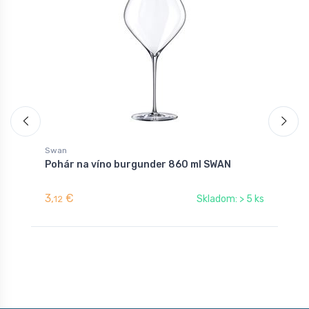
Swan
S
Pohár na víno burgunder 860 ml SWAN
P
3,
€
2
Skladom: > 5 ks
12