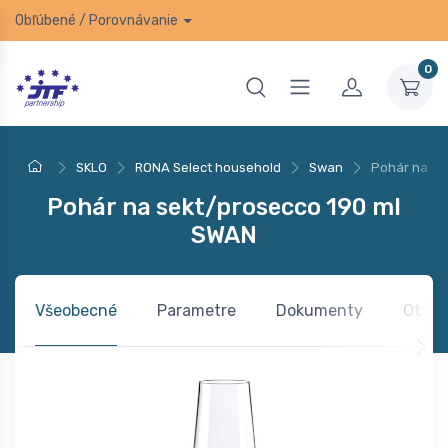
Obľúbené
/
Porovnávanie
0
SKLO
RONA Select household
Swan
Pohár na se
Pohár na sekt/prosecco 190 ml
SWAN
Všeobecné
Parametre
Dokumenty
Otázk