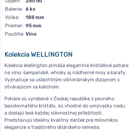
Objem:
280 ml
Balenie:
6 ks
Výška:
188 mm
Priemer:
95 mm
Použitie:
Víno
Kolekcia
WELLINGTON
Kolekcia Wellington prináša elegantné krištáľové poháre
na víno, šampanské, whisky aj nádherné misy a karafy.
Vyznačuje sa ušľachtilým viktoriánskym dizajnom s
otvárajúcim sa kalichom.
Poháre sú vyrobené v Českej republike z pevného
bezolovnatého krištáľu, sú vhodné do umývačky riadu
a dodajú lesk každej slávnostnej príležitosti.
Predstavujú ideálny kvalitný darček pre milovníkov
elegancie a tradičného sklárskeho remesla.