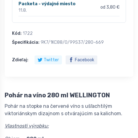
Packeta - výdajné miesto
od 3,80 €
11.8.
Kód:
1722
Špecifikácia:
9K7/1KC88/0/99S37/280-669
Zdieľaj:
Twitter
Facebook
Pohár na víno 280 ml WELLINGTON
Pohár na stopke na červené víno s ušľachtilým
viktoriánskym dizajnom s otvárajúcim sa kalichom.
Vlastnosti výrobku: