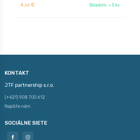
4,
€
3
Skladom: > 5 ks
58
KONTAKT
JTF partnership s.r.o.
(+421) 908 700 612
Napíšte nám
SOCIÁLNE SIETE