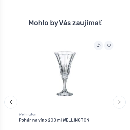
Mohlo by Vás zaujímať
Wellington
W
Pohár na víno 200 ml WELLINGTON
V