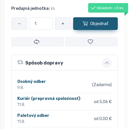
Skladom: > 5 ks
Predajná jednotka:
ks
−
+
Objednať
Spôsob dopravy
Osobný odber
(Zadarmo)
9.8.
Kuriér (prepravná spoločnosť)
od 5,06 €
11.8.
Paletový odber
od 0,00 €
11.8.