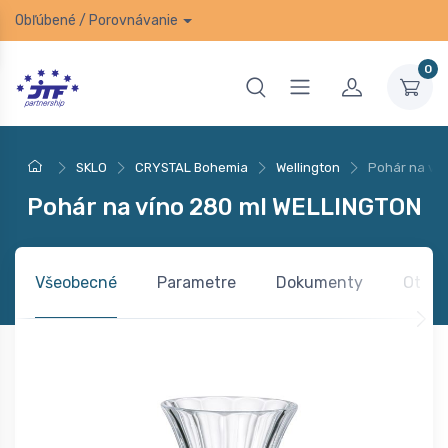
Obľúbené
/
Porovnávanie
0
SKLO
CRYSTAL Bohemia
Wellington
Pohár na ví
Pohár na víno 280 ml WELLINGTON
Všeobecné
Parametre
Dokumenty
Otázk