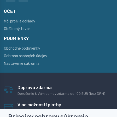
ÚČET
Môj profil a doklady
Obľúbený tovar
PODMIENKY
Obchodné podmienky
Ochrana osobných údajov
Nastavenie súkromia
Doprava zdarma
Doručenie k Vám domov zdarma od 100 EUR (bez DPH)
Viac možností platby
Rýchla online platba, bankovým prevodom alebo na
Princípy ochrany súkromia
dobierku