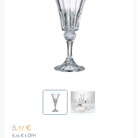
5,
€
17
6,
€ s DPH
36